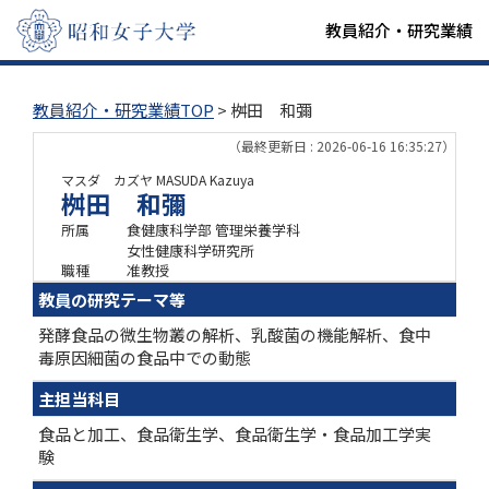
教員紹介・研究業績
教員紹介・研究業績TOP
> 桝田 和彌
（最終更新日 : 2026-06-16 16:35:27）
マスダ カズヤ
MASUDA Kazuya
桝田 和彌
所属
食健康科学部 管理栄養学科
女性健康科学研究所
職種
准教授
教員の研究テーマ等
発酵食品の微生物叢の解析、乳酸菌の機能解析、食中
毒原因細菌の食品中での動態
主担当科目
食品と加工、食品衛生学、食品衛生学・食品加工学実
験