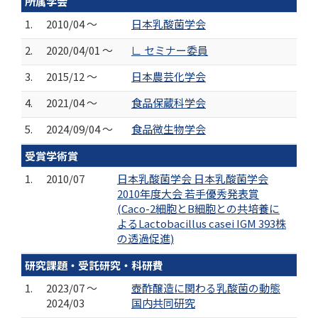
所属学会
1.
2010/04 ～
日本乳酸菌学会
2.
2020/04/01 ～
∟ セミナー委員
3.
2015/12 ～
日本農芸化学会
4.
2021/04 ～
食品保蔵科学会
5.
2024/09/04 ～
食品微生物学会
受賞学術賞
1.
2010/07
日本乳酸菌学会 日本乳酸菌学会
2010年度大会 若手優秀発表賞
(Caco-2細胞とB細胞との共培養に
よるLactobacillus casei IGM 393株
の透過促進)
研究課題・受託研究・科研費
1.
2023/07 ～
壺酢醸造に関わる乳酸菌の動態
2024/03
国内共同研究