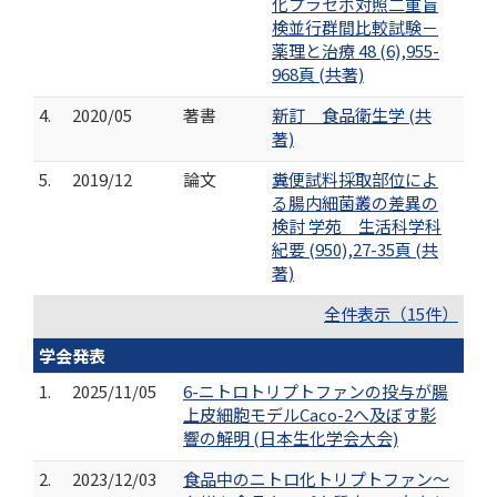
化プラセボ対照二重盲
検並行群間比較試験－
薬理と治療 48 (6),955-
968頁 (共著)
4.
2020/05
著書
新訂 食品衛生学 (共
著)
5.
2019/12
論文
糞便試料採取部位によ
る腸内細菌叢の差異の
検討 学苑 生活科学科
紀要 (950),27-35頁 (共
著)
全件表示（15件）
学会発表
1.
2025/11/05
6-ニトロトリプトファンの投与が腸
上皮細胞モデルCaco-2へ及ぼす影
響の解明 (日本生化学会大会)
2.
2023/12/03
食品中のニトロ化トリプトファン～