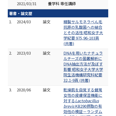
2021/03/31
養学科 専任講師
著書・論文歴
1.
2024/03
論文
精製サルモネラべん毛
抗原の乳酸菌への結合
とその活性 昭和女子大
学紀要 975,96-103頁
(共著)
2.
2023/03
論文
DNAを用いたナチュラ
ルチーズの菌叢解析に
DNA抽出方法が及ぼす
影響 昭和女子大学大学
院生活機構研究科紀要
32,1-9頁 (共著)
3.
2020/06
論文
乾燥肌を自覚する健常
女性の皮膚保湿機能に
対する
Lactobacillus
brevis
KB290摂取の有
効性の検証－ランダム