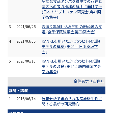
多様な食品タンパク質中での存在と
体内への吸収機構の解明に向けて～
(日本トリプトファン研究会 第42回
学術集会)
3.
2021/06/26
壺造り黒酢仕込み初期の細菌叢の変
遷 (食品保蔵科学会 第70回大会)
4.
2021/03/08
RANKLを用いた
in vitro
ヒトM細胞
モデルの構築 (第94回 日本薬理学
会)
5.
2020/06/10
RANKLを用いた
in vitro
ヒトM細胞
モデルの改良 (第24回腸内細菌学会
学術集会)
全件表示（25件）
講師・講演
1.
2016/06/14
危害分析で求められる病原微生物に
関する最新の研究動向