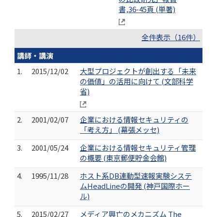
書,36-45頁 (単著)
全件表示（16件）
講師・講演
1.
2015/12/02
大型プロジェクトが創出する「未来
の価値」の活用に向けて (文部科学
省)
2.
2001/02/07
企業における情報セキュリティの
「考え方」 (幕張メッセ)
3.
2001/05/24
企業における情報セキュリティ管理
の概要 (東京郵便貯金会館)
4.
1995/11/28
ホスト系DB連動型速報実験システ
ムHeadLineの開発 (神戸国際ホー
ル)
5.
2015/02/27
メディア興亡のメカニズム The