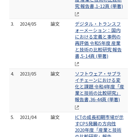
究 報告書,1-12頁 (単著)
3.
2024/05
論文
デジタル・トランスフ
ォーメーション：国内
における定義と事例の
再評価 令和5年度 産業
と技術の比較研究 報告
書,5-14頁 (単著)
4.
2023/05
論文
ソフトウェア・サプラ
イチェーンにおける変
化と課題 令和4年度「産
業と技術の比較研究」
報告書,36-44頁 (単著)
5.
2021/04
論文
ICTの成長初期市場が示
すCPS発展の方向性
2020年度「産業と技術
の比較研究」報告