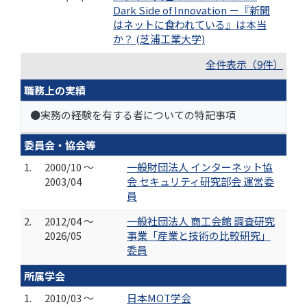
Dark Side of Innovation －『新聞
はネットに食われている』は本当
か？ (芝浦工業大学)
全件表示（9件）
職務上の実績
●実務の経験を有する者についての特記事項
委員会・協会等
1.
2000/10 ～
一般財団法人 インターネット協
2003/04
会 セキュリティ研究部会 運営委
員
2.
2012/04 ～
一般社団法人 商工会館 調査研究
2026/05
事業「産業と技術の比較研究」
委員
所属学会
1.
2010/03 ～
日本MOT学会