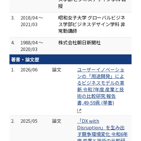
授
3.
2018/04 ～
昭和女子大学 グローバルビジネ
2021/03
ス学部ビジネスデザイン学科 非
常勤講師
4.
1988/04 ～
株式会社朝日新聞社
2020/03
著書・論文歴
1.
2026/06
論文
ユーザーイノベーショ
ンの「用途開発」によ
るビジネスモデルの革
新 令和7年度 産業と技
術の比較研究 報告
書,49-59頁 (単著)
2.
2025/05
論文
「DX with
Disruption」を生み出
す競争環境変化 令和6年
度 産業と技術の比較研