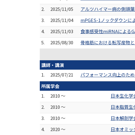
2.
2025/11/05
アルツハイマー病の側頭葉
3.
2025/11/04
mPGES-1ノックダウン
4.
2025/11/03
食事感受性miRNAによるGA
5.
2025/08/30
骨格筋における転写産物と
講師・講演
1.
2025/07/21
パフォーマンス向上のため
所属学会
1.
2010 ～
日本生化学
2.
2010 ～
日本脂質生
3.
2010 ～
日本解剖学
4.
2020 ～
日本オミッ