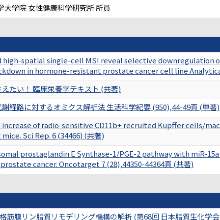
学大学院 女性健康科学研究所 所員
igh-spatial single-cell MSI reveal selective downregulation of
down in hormone-resistant prostate cancer cell line Analytic
えたい！ 臨床栄養学テキスト (共著)
経路に対するオミクス解析法 生活科学紀要 (950),44-49頁 (単著)
 increase of radio-sensitive CD11b+ recruited Kupffer cells/ma
 mice. Sci Rep. 6 (34466) (共著)
somal prostaglandin E Synthase-1/PGE-2 pathway with miR-15a
 prostate cancer. Oncotarget 7 (28),44350-44364頁 (共著)
筋膜リン脂質リモデリング機構の解析 (第68回 日本脂質生化学会