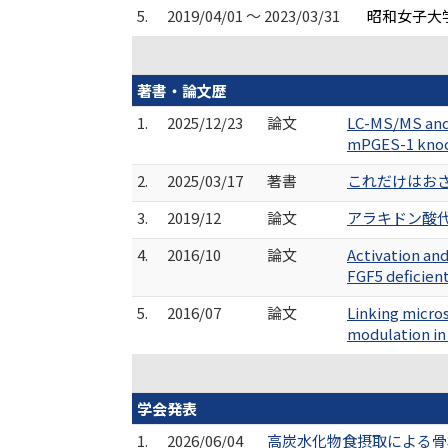
5.
2019/04/01 ～ 2023/03/31
昭和女子大
著書・論文歴
1.
2025/12/23
論文
LC-MS/MS and h
mPGES-1 knock
2.
2025/03/17
著書
これだけはおさ
3.
2019/12
論文
アラキドン酸代謝
4.
2016/10
論文
Activation and
FGF5 deficient
5.
2016/07
論文
Linking micro
modulation in
学会発表
1.
2026/06/04
高炭水化物食摂取による骨格