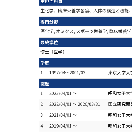
主担当科目
生化学、臨床栄養学各論、人体の構造と機能
専門分野
医化学, オミクス, スポーツ栄養学, 臨床栄養学
最終学位
博士（医学）
学歴
1.
1997/04～2001/03
東京大学大学
職歴
1.
2023/04/01 ～
昭和女子大
2.
2022/04/01 ～ 2026/03/31
国立研究開
3.
2021/04/01 ～
昭和女子大
4.
2019/04/01 ～
昭和女子大