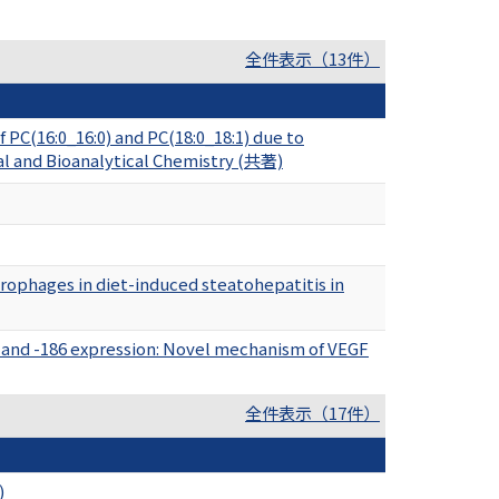
全件表示（13件）
 PC(16:0_16:0) and PC(18:0_18:1) due to
al and Bioanalytical Chemistry (共著)
crophages in diet-induced steatohepatitis in
 and -186 expression: Novel mechanism of VEGF
全件表示（17件）
)