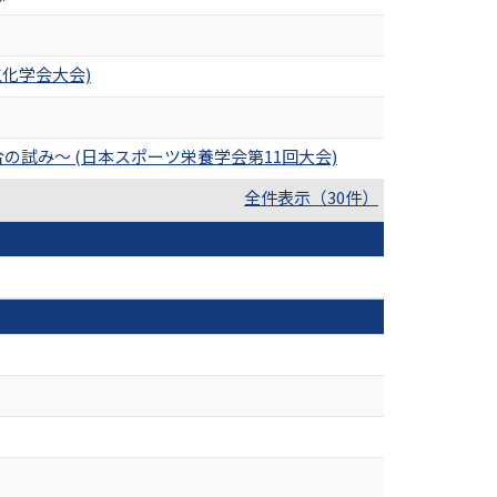
生化学会大会)
試み〜 (日本スポーツ栄養学会第11回大会)
全件表示（30件）