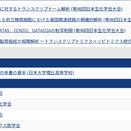
に対するトランスクリプトーム解析 (第98回日本生化学会大会)
による前立腺癌細胞における凝固関連経路の網羅的解析 (第98回日本
TA5、CCND2、GATAD2Aの転写制御 (第98回日本生化学会大会)
脂質組成の相関解析 〜トランスクリプトミクス×リピドミクス統合の
の栄養の基本 (日本大学櫻丘高等学校)
会
化学会
会
クス医学会