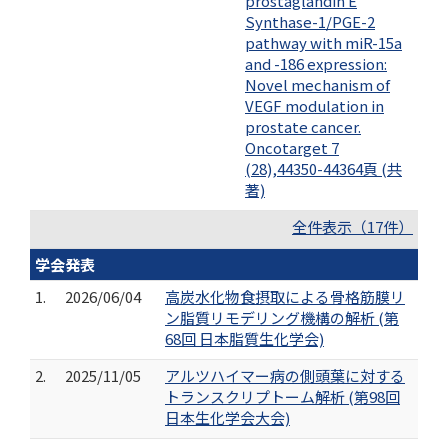
prostaglandin E
Synthase-1/PGE-2
pathway with miR-15a
and -186 expression:
Novel mechanism of
VEGF modulation in
prostate cancer.
Oncotarget 7
(28),44350-44364頁 (共
著)
全件表示（17件）
学会発表
1.
2026/06/04
高炭水化物食摂取による骨格筋膜リ
ン脂質リモデリング機構の解析 (第
68回 日本脂質生化学会)
2.
2025/11/05
アルツハイマー病の側頭葉に対する
トランスクリプトーム解析 (第98回
日本生化学会大会)