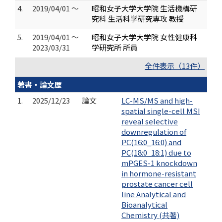
4.
2019/04/01 ～
昭和女子大学大学院 生活機構研
究科 生活科学研究専攻 教授
5.
2019/04/01 ～
昭和女子大学大学院 女性健康科
2023/03/31
学研究所 所員
全件表示（13件）
著書・論文歴
1.
2025/12/23
論文
LC-MS/MS and high-
spatial single-cell MSI
reveal selective
downregulation of
PC(16:0_16:0) and
PC(18:0_18:1) due to
mPGES-1 knockdown
in hormone-resistant
prostate cancer cell
line Analytical and
Bioanalytical
Chemistry (共著)