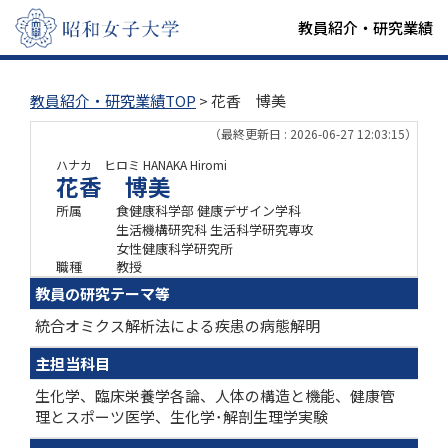
教員紹介・研究業績
教員紹介・研究業績TOP
> 花香 博美
（最終更新日 : 2026-06-27 12:03:15）
ハナカ ヒロミ
HANAKA Hiromi
花香 博美
所属
食健康科学部 健康デザイン学科
生活機構研究科 生活科学研究専攻
女性健康科学研究所
職種
教授
教員の研究テーマ等
統合オミクス解析法による疾患の病態解明
主担当科目
生化学、臨床栄養学各論、人体の構造と機能、健康管
理とスポーツ医学、生化学･解剖生理学実験