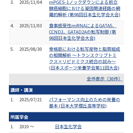
3.
2025/11/04
mPGES-1ノックダウンによる前立
腺癌細胞における凝固関連経路の網
羅的解析 (第98回日本生化学会大会)
4.
2025/11/03
食事感受性miRNAによるGATA5、
CCND2、GATAD2Aの転写制御 (第
98回日本生化学会大会)
5.
2025/08/30
骨格筋における転写産物と脂質組成
の相関解析 〜トランスクリプトミ
クス×リピドミクス統合の試み〜
(日本スポーツ栄養学会第11回大会)
全件表示（30件）
講師・講演
1.
2025/07/21
パフォーマンス向上のための栄養の
基本 (日本大学櫻丘高等学校)
所属学会
1.
2010 ～
日本生化学会