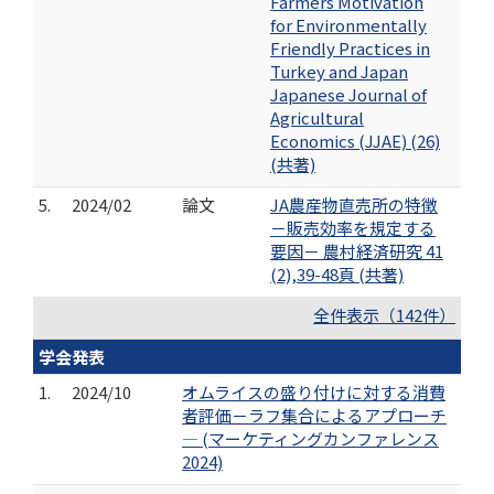
Farmers Motivation
for Environmentally
Friendly Practices in
Turkey and Japan
Japanese Journal of
Agricultural
Economics (JJAE) (26)
(共著)
5.
2024/02
論文
JA農産物直売所の特徴
－販売効率を規定する
要因－ 農村経済研究 41
(2),39-48頁 (共著)
全件表示（142件）
学会発表
1.
2024/10
オムライスの盛り付けに対する消費
者評価－ラフ集合によるアプローチ
― (マーケティングカンファレンス
2024)