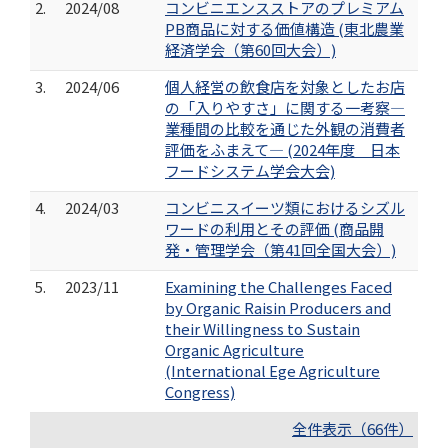
2.
2024/08
コンビニエンスストアのプレミアム
PB商品に対する価値構造 (東北農業
経済学会（第60回大会）)
3.
2024/06
個人経営の飲食店を対象としたお店
の「入りやすさ」に関する一考察―
業種間の比較を通じた外観の消費者
評価をふまえて― (2024年度 日本
フードシステム学会大会)
4.
2024/03
コンビニスイーツ類におけるシズル
ワードの利用とその評価 (商品開
発・管理学会（第41回全国大会）)
5.
2023/11
Examining the Challenges Faced
by Organic Raisin Producers and
their Willingness to Sustain
Organic Agriculture
(International Ege Agriculture
Congress)
全件表示（66件）