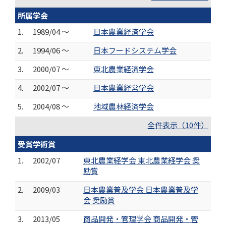
所属学会
1.
1989/04 ～
日本農業経済学会
2.
1994/06 ～
日本フードシステム学会
3.
2000/07 ～
東北農業経済学会
4.
2002/07 ～
日本農業経営学会
5.
2004/08 ～
地域農林経済学会
全件表示（10件）
受賞学術賞
1.
2002/07
東北農業経学会 東北農業経学会 奨
励賞
2.
2009/03
日本農業普及学会 日本農業普及学
会 奨励賞
3.
2013/05
商品開発・管理学会 商品開発・管