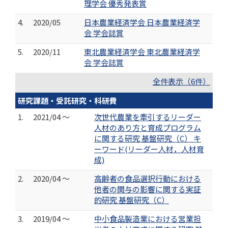
理学会 優秀発表賞
4.
2020/05
日本農業経済学会 日本農業経済学
会 学会誌賞
5.
2020/11
東北農業経済学会 東北農業経済学
会 学会誌賞
全件表示（6件）
研究課題・受託研究・科研費
1.
2021/04 ～
次世代農業を牽引するリーダー
人材のあり方と育成プログラム
に関する研究 基盤研究（C） キ
ーワード(リーダー人材，人材育
成)
2.
2020/04 ～
高齢者の食品選択行動における
他者の関与の影響に関する実証
的研究 基盤研究（C）
3.
2019/04 ～
中小食品製造業における営業担