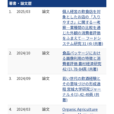
著書・論文歴
1.
2025/03
論文
個人経営の飲食店を対
象としたお店の「入り
やすさ」に関する一考
察―業種間の比較を通
じた外観の消費者評価
をふまえて― フードシ
ステム研究 31 (4) (共著)
2.
2024/10
論文
食品パッケージにおけ
る画像利用の特徴と消
費者評価 農村経済研究
42 (1),78-84頁 (共著)
3.
2024/09
論文
若い世代の飲酒経験と
その意味づけの形成過
程 宮城大学研究ジャー
ナル 4 (1),42-49頁 (共
著)
4.
2024/03
論文
Organic Agriculture