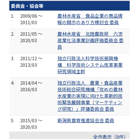
委員会・協会等
1.
2009/06 ～
農林水産省 食品企業の商品情
2011/03
報の開示のあり方検討会 委員
2.
2011/05 ～
農林水産省 北陸農政局 六次
2020/03
産業化法事業計画評価委員会 委
員
3.
2011/12 ～
独立行政法人科学技術振興機
2013/03
構 科学技術システム改革事業
研究領域主幹
4.
2014/04 ～
独立行政法人 農業・食品産業
2016/03
技術総合研究機構「攻めの農林
水産業の実現に向けた革新的技
術緊急展開事業（マーケティン
グ研究）」評議委員会 委員
5.
2015/03 ～
新潟県食育推進協会会 委員
2020/03
全件表示（8件）