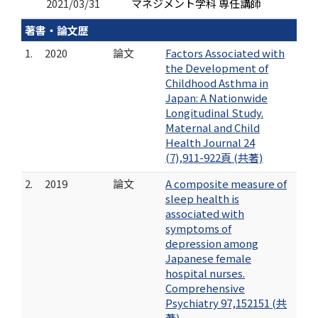
2021/03/31
マネジメント学科 専任講師
著書・論文歴
1.
2020
論文
Factors Associated with
the Development of
Childhood Asthma in
Japan: A Nationwide
Longitudinal Study.
Maternal and Child
Health Journal 24
(7),911-922頁 (共著)
2.
2019
論文
A composite measure of
sleep health is
associated with
symptoms of
depression among
Japanese female
hospital nurses.
Comprehensive
Psychiatry 97,152151 (共
著)