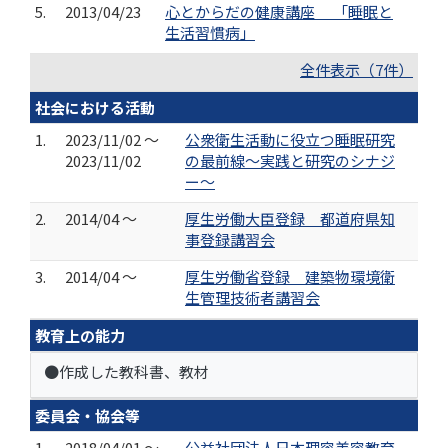
5.
2013/04/23
心とからだの健康講座 「睡眠と
生活習慣病」
全件表示（7件）
社会における活動
1.
2023/11/02 ～
公衆衛生活動に役立つ睡眠研究
2023/11/02
の最前線～実践と研究のシナジ
ー～
2.
2014/04 ～
厚生労働大臣登録 都道府県知
事登録講習会
3.
2014/04 ～
厚生労働省登録 建築物環境衛
生管理技術者講習会
教育上の能力
●作成した教科書、教材
委員会・協会等
1.
2018/04/01 ～
公益社団法人日本理容美容教育