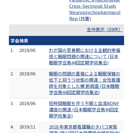
Cross-Sectional Study
Neuropsychopharmacol
Rep (共著)
全件表示（59件）
学会発表
1.
2019/06
わが国の思春期における主観的幸福
感と睡眠問題の関連について (日本
睡眠学会第44回定期学術集会)
2.
2019/06
睡眠の問題の重複による睡眠保健の
低下と抑うつ状態の関連：女性看護
師を対象とした横 断調査 (日本睡眠
学会第44回定期学術集会)
3.
2019/06
短時間睡眠を伴う不眠と血清BDNF
濃度の関連 (日本睡眠学会第44回定
期学術集会)
4.
2019/11
2018 年東京都看護職のタバコ実態
調査 (第13回日本禁煙学会学術総会)