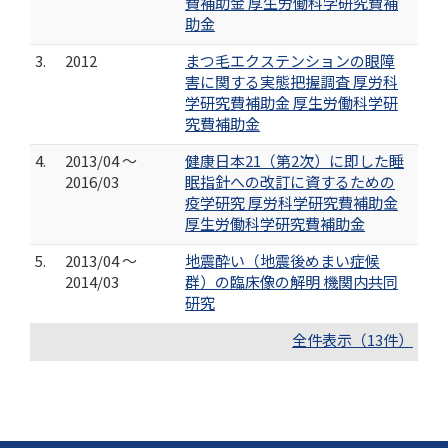
費補助金 厚生労働科学研究費補
助金
3.
2012
まつ毛エクステンションの眼障
害に関する実態把握調査 厚労科
学研究費補助金 厚生労働科学研
究費補助金
4.
2013/04 ～
健康日本21（第2次）に即した睡
2016/03
眠指針への改訂に資するための
疫学研究 厚労科学研究費補助金
厚生労働科学研究費補助金
5.
2013/04 ～
地震酔い（地震後めまい症候
2014/03
群）の臨床像の解明 機関内共同
研究
全件表示（13件）