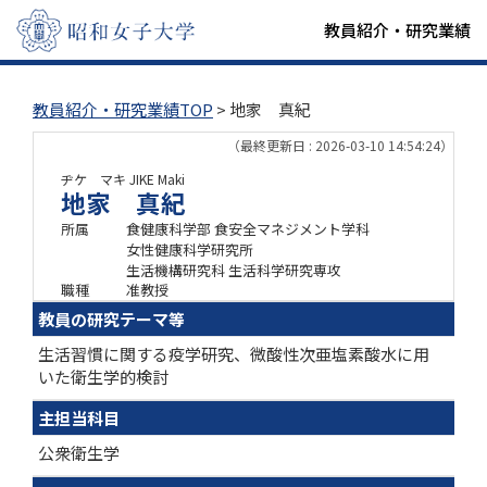
教員紹介・研究業績
教員紹介・研究業績TOP
> 地家 真紀
（最終更新日 : 2026-03-10 14:54:24）
ヂケ マキ
JIKE Maki
地家 真紀
所属
食健康科学部 食安全マネジメント学科
女性健康科学研究所
生活機構研究科 生活科学研究専攻
職種
准教授
教員の研究テーマ等
生活習慣に関する疫学研究、微酸性次亜塩素酸水に用
いた衛生学的検討
主担当科目
公衆衛生学