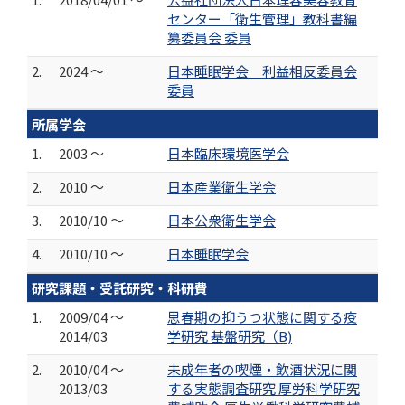
センター「衛生管理」教科書編
纂委員会 委員
2.
2024 ～
日本睡眠学会 利益相反委員会
委員
所属学会
1.
2003 ～
日本臨床環境医学会
2.
2010 ～
日本産業衛生学会
3.
2010/10 ～
日本公衆衛生学会
4.
2010/10 ～
日本睡眠学会
研究課題・受託研究・科研費
1.
2009/04 ～
思春期の抑うつ状態に関する疫
2014/03
学研究 基盤研究（B)
2.
2010/04 ～
未成年者の喫煙・飲酒状況に関
2013/03
する実態調査研究 厚労科学研究