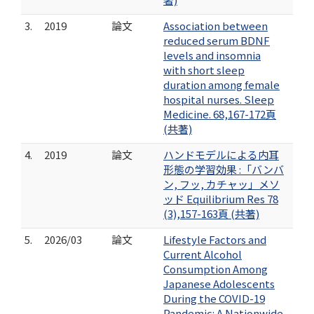
3.
2019
論文
Association between
reduced serum BDNF
levels and insomnia
with short sleep
duration among female
hospital nurses. Sleep
Medicine. 68,167-172頁
(共著)
4.
2019
論文
ハンドモデルによる内耳
形態の学習効果 :「バンバ
ン, フッ, カチャッ」メソ
ッド Equilibrium Res 78
(3),157-163頁 (共著)
5.
2026/03
論文
Lifestyle Factors and
Current Alcohol
Consumption Among
Japanese Adolescents
During the COVID-19
Pandemic: A Nationwide