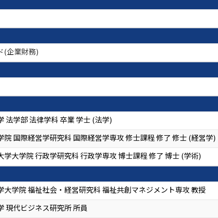
ド(企業財務)
 法学部 法律学科 卒業 学士 (法学)
院 国際経営学研究科 国際経営学専攻 修士課程 修了 修士 (経営学)
学大学院 行政学研究科 行政学専攻 博士課程 修了 博士 (学術)
学大学院 福祉社会・経営研究科 福祉共創マネジメント専攻 教授
学 現代ビジネス研究所 所員