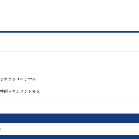
ビジネスデザイン学科
祉共創マネジメント専攻
価