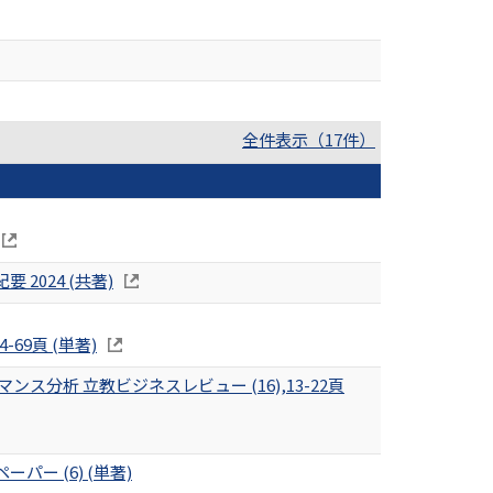
全件表示（17件）
024 (共著)
69頁 (単著)
析 立教ビジネスレビュー (16),13-22頁
 (6) (単著)