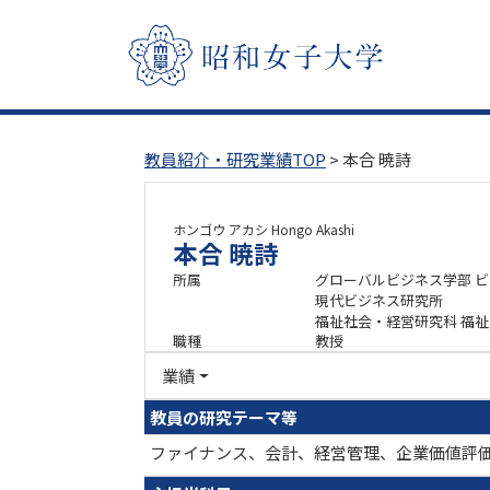
教員紹介・研究業績TOP
> 本合 暁詩
ホンゴウ アカシ
Hongo Akashi
本合 暁詩
所属
グローバルビジネス学部 
現代ビジネス研究所
福祉社会・経営研究科 福
職種
教授
業績
教員の研究テーマ等
ファイナンス、会計、経営管理、企業価値評