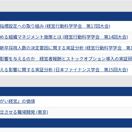
標設定への取り組み (経営行動科学学会 第17回大会)
める組織マネジメント施策とは (経営行動科学学会 第14回大会)
新卒採用人数の決定要因に関する実証分析 (経営行動科学学会 第1
影響を与えるのか 経営者報酬とストックオプション導入の実証研究 
える影響に関する実証分析 (日本ファイナンス学会 第15回大会)
がい経営』の価値
させる職場開発 (東京)