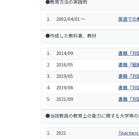
●教育方法の実践例
1.
2002/04/01 ～
英語での
●作成した教科書、教材
1.
2014/09
書籍『対
2.
2016/05
書籍『組
3.
2019/05
書籍『対
4.
2019/08
書籍『対
5.
2021/09
書籍『対
●当該教員の教育上の能力に関する大学等の
1.
2021
Teachers