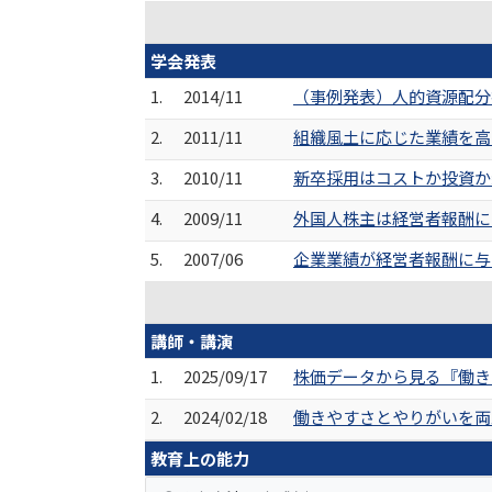
学会発表
1.
2014/11
（事例発表）人的資源配分指
2.
2011/11
組織風土に応じた業績を高
3.
2010/11
新卒採用はコストか投資か
4.
2009/11
外国人株主は経営者報酬に
5.
2007/06
企業業績が経営者報酬に与
講師・講演
1.
2025/09/17
株価データから見る『働き
2.
2024/02/18
働きやすさとやりがいを両立
教育上の能力