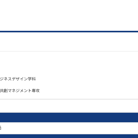
ビジネスデザイン学科
祉共創マネジメント専攻
価