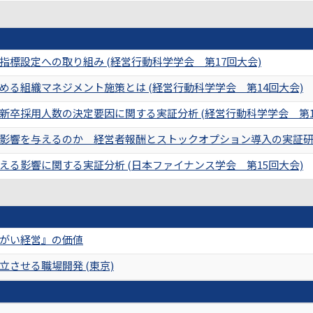
標設定への取り組み (経営行動科学学会 第17回大会)
める組織マネジメント施策とは (経営行動科学学会 第14回大会)
新卒採用人数の決定要因に関する実証分析 (経営行動科学学会 第1
影響を与えるのか 経営者報酬とストックオプション導入の実証研究 
える影響に関する実証分析 (日本ファイナンス学会 第15回大会)
がい経営』の価値
させる職場開発 (東京)