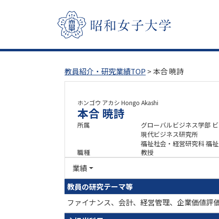
教員紹介・研究業績TOP
> 本合 暁詩
ホンゴウ アカシ
Hongo Akashi
本合 暁詩
所属
グローバルビジネス学部 
現代ビジネス研究所
福祉社会・経営研究科 福
職種
教授
業績
教員の研究テーマ等
ファイナンス、会計、経営管理、企業価値評