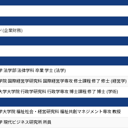
ド(企業財務)
 法学部 法律学科 卒業 学士 (法学)
院 国際経営学研究科 国際経営学専攻 修士課程 修了 修士 (経営学)
学大学院 行政学研究科 行政学専攻 博士課程 修了 博士 (学術)
学大学院 福祉社会・経営研究科 福祉共創マネジメント専攻 教授
学 現代ビジネス研究所 所員