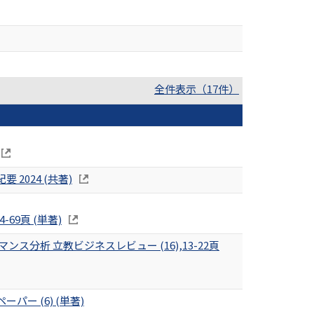
全件表示（17件）
024 (共著)
69頁 (単著)
析 立教ビジネスレビュー (16),13-22頁
 (6) (単著)