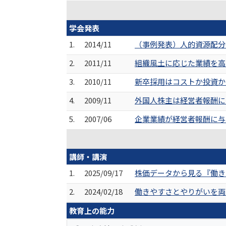
学会発表
1.
2014/11
（事例発表）人的資源配分指
2.
2011/11
組織風土に応じた業績を高
3.
2010/11
新卒採用はコストか投資か
4.
2009/11
外国人株主は経営者報酬に
5.
2007/06
企業業績が経営者報酬に与
講師・講演
1.
2025/09/17
株価データから見る『働き
2.
2024/02/18
働きやすさとやりがいを両立
教育上の能力