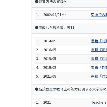
●教育方法の実践例
1.
2002/04/01 ～
英語での
●作成した教科書、教材
1.
2014/09
書籍『対
2.
2016/05
書籍『組
3.
2019/05
書籍『対
4.
2019/08
書籍『対
5.
2021/09
書籍『対
●当該教員の教育上の能力に関する大学等の
1.
2021
Teachers