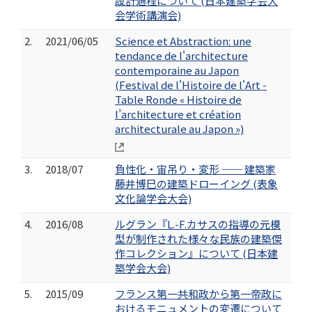
設計過程について (日本建築学会大
会学術講演会)
2.
2021/06/05
Science et Abstraction: une
tendance de l'architecture
contemporaine au Japon
(Festival de l'Histoire de l'Art -
Table Ronde « Histoire de
l’architecture et création
architecturale au Japon »)
3.
2018/07
負性化・宙吊り・変形 ── 建築家
藤井博巳の建築ドローイング (表象
文化論学会大会)
4.
2016/08
ルグラン『L.-F.カサスの指導の元模
型が制作された様々な民族の建築傑
作コレクション』について (日本建
築学会大会)
5.
2015/09
フランス第一共和政から第一帝政に
おけるモニュメントの変遷について