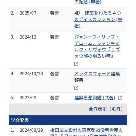
の記念 (単著)
2.
2025/07
著書
4D 建築をわたる４つ
のディスカッション (共
著)
3.
2024/12
著書
ジャン＝フィリップ・
デローム、ジャン＝マ
ルク・サヴォワ『サヴ
ォワ邸の明るい時』
4.
2024/10/24
著書
オックスフォード建築
辞典
5.
2023/09
著書
建築思想図鑑 (共著)
全件表示（41件）
学会発表
1.
2024/08/29
相田武文設計の東京都戦没者霊苑の