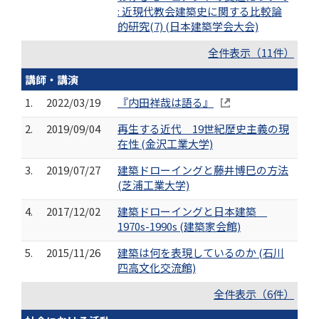
: 近現代教会建築史に関する比較論
的研究(7) (日本建築学会大会)
全件表示（11件）
講師・講演
1.
2022/03/19
『内田祥哉は語る』
2.
2019/09/04
再生する近代 19世紀歴史主義の現
在性 (金沢工業大学)
3.
2019/07/27
建築ドローイングと藤井博巳の方法
(芝浦工業大学)
4.
2017/12/02
建築ドローイングと日本建築
1970s-1990s (建築家会館)
5.
2015/11/26
建築は何を表現しているのか (石川
四高文化交流館)
全件表示（6件）