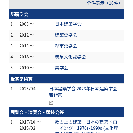
全件表示（10件）
所属学会
1.
2003 ～
日本建築学会
2.
2012 ～
建築史学会
3.
2013 ～
都市史学会
4.
2018 ～
表象文化論学会
5.
2019 ～
美学会
受賞学術賞
1.
2023/04
日本建築学会 2023年日本建築学会
著作賞
展覧会・演奏会・競技会等
1.
2017/10 ～
紙の上の建築 日本の建築ドロ
2018/02
ーイング 1970s-1990s (文化庁