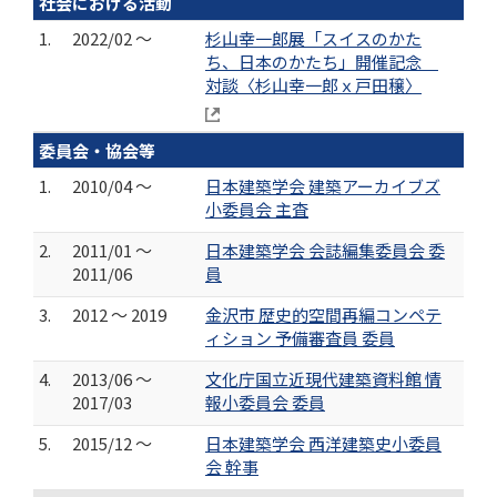
社会における活動
1.
2022/02 ～
杉山幸一郎展「スイスのかた
ち、日本のかたち」開催記念
対談〈杉山幸一郎ｘ戸田穣〉
委員会・協会等
1.
2010/04 ～
日本建築学会 建築アーカイブズ
小委員会 主査
2.
2011/01 ～
日本建築学会 会誌編集委員会 委
2011/06
員
3.
2012 ～ 2019
金沢市 歴史的空間再編コンペテ
ィション 予備審査員 委員
4.
2013/06 ～
文化庁国立近現代建築資料館 情
2017/03
報小委員会 委員
5.
2015/12 ～
日本建築学会 西洋建築史小委員
会 幹事