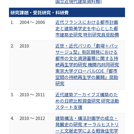
国立近現代建築資料館)
研究課題・受託研究・科研費
1.
2004 ～ 2006
近代フランスにおける都市計画
史と建築美学史を中心とした都
市建築史研究 特別研究員奨励費
2.
2010
近世・近代パリの「劇場＋パッ
サージュ型」街区開発における
都市の文化資源蓄積に関する持
続再生学的研究 機関内共同研究
東京大学グローバルCOE『都市
空間の持続再生学の展開』奨励
研究
3.
2010 ～ 2011
近代建築アーカイブズ構築のた
めの日欧比較調査研究 研究活動
スタート支援
4.
2010 ～ 2012
建築構法・構法計画学の成立・
発展史の研究 オーラルヒストリ
ーと文献史学による戦後住宅学