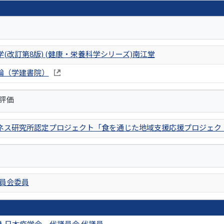
(改訂第8版) (健康・栄養科学シリーズ)南江堂
論（学建書院）
評価
ネス研究所認定プロジェクト「食を通じた地域支援応援プロジェク
委員会委員
人日本疫学会 代議員会 代議員