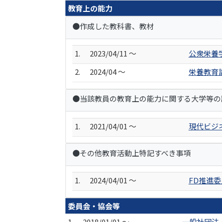
教育上の能力
●作成した教科書、教材
1.
2023/04/11 ～
公衆栄養学
2.
2024/04 ～
栄養教育
●当該教員の教育上の能力に関する大学等の
1.
2021/04/01 ～
現代ビジ
●その他教育活動上特記すべき事項
1.
2024/04/01 ～
FD推進
委員会・協会等
1.
2018/01/01 ～
一般社団法