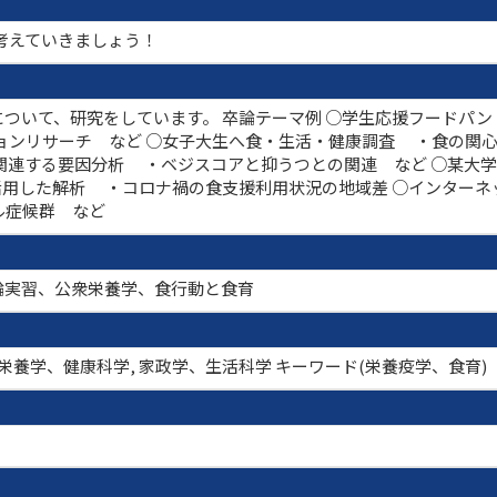
に考えていきましょう！
ついて、研究をしています。 卒論テーマ例 ○学生応援フードパ
ョンリサーチ など ○女子大生へ食・生活・健康調査 ・食の関
関連する要因分析 ・ベジスコアと抑うつとの関連 など ○某大
を活用した解析 ・コロナ禍の食支援利用状況の地域差 ○インター
ル症候群 など
論実習、公衆栄養学、食行動と食育
栄養学、健康科学, 家政学、生活科学 キーワード(栄養疫学、食育)