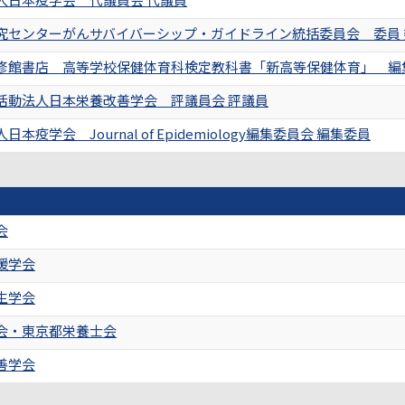
究センターがんサバイバーシップ・ガイドライン統括委員会 委員 
修館書店 高等学校保健体育科検定教科書「新高等保健体育」 編
活動法人日本栄養改善学会 評議員会 評議員
本疫学会 Journal of Epidemiology編集委員会 編集委員
会
援学会
生学会
会・東京都栄養士会
善学会