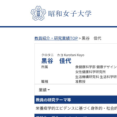
教員紹介・研究業績TOP
> 黒谷 佳代
クロタニ カヨ
Kurotani Kayo
黒谷 佳代
所属
食健康科学部 健康デザイ
女性健康科学研究所
生活機構研究科 生活科学
職種
准教授
業績
教員の研究テーマ等
栄養疫学的エビデンスに基づく身体的・社会