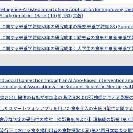
Intelligence-Assisted Smartphone Application for Improving Diet
tudy Geriatrics (Basel) 10 (6),160 (共著)
関する栄養学雑誌80年の研究成果の概要 栄養学雑誌 83 (Supplement
関する栄養学雑誌80年の研究成果：勤労者の食事と栄養 栄養学雑誌 83 (S
関する栄養学雑誌80年の研究成果：大学生の食事と栄養 栄養学雑誌 83 (S
nd Social Connection through an AI App-Based Intervention amo
emiological Association & The 3rd Joint Scientific Meeting wit
炊き出し提供の有無が参加者の満足度および孤独感に与える影響の検
したスマートフォンアプリを用いた食事介入の実施可能性に関する予
る食品群判定の妥当性の検討：撮影角度および料理構成の影響 (第72
流行下における食支援利用者の食物摂取状況 (第24回日本健康支援