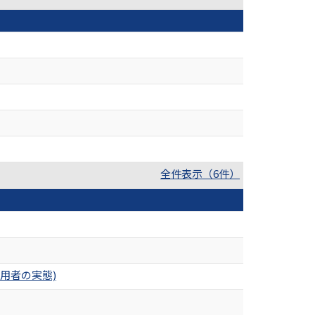
全件表示（6件）
⽤者の実態)