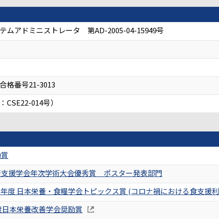
アドミニストレータ 第AD-2005-04-15949号
番号21-3013
SE22-014号）
励賞
康支援学会年次学術大会優秀賞 ポスター発表部門
3 年度 ⽇本栄養・⾷糧学会トピックス賞 (コロナ禍における⾷⽀援利
年度日本栄養改善学会奨励賞