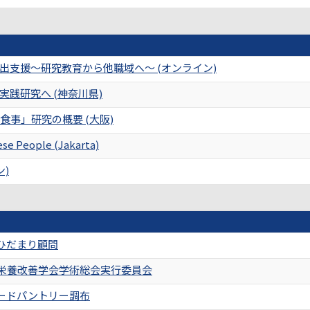
出支援～研究教育から他職域へ～ (オンライン)
践研究へ (神奈川県)
食事」研究の概要 (大阪)
ese People (Jakarta)
ン)
ひだまり顧問
本栄養改善学会学術総会実行委員会
ードパントリー調布