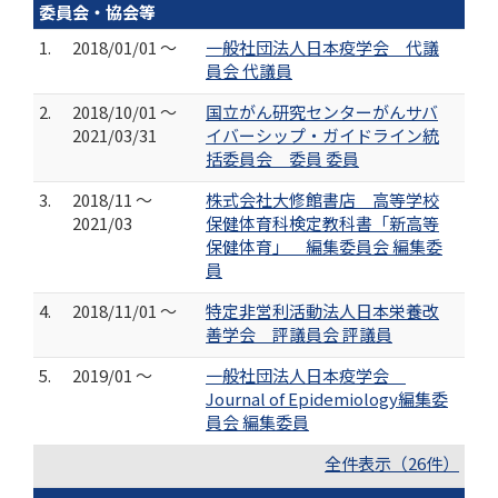
委員会・協会等
1.
2018/01/01 ～
一般社団法人日本疫学会 代議
員会 代議員
2.
2018/10/01 ～
国立がん研究センターがんサバ
2021/03/31
イバーシップ・ガイドライン統
括委員会 委員 委員
3.
2018/11 ～
株式会社大修館書店 高等学校
2021/03
保健体育科検定教科書「新高等
保健体育」 編集委員会 編集委
員
4.
2018/11/01 ～
特定非営利活動法人日本栄養改
善学会 評議員会 評議員
5.
2019/01 ～
一般社団法人日本疫学会
Journal of Epidemiology編集委
員会 編集委員
全件表示（26件）