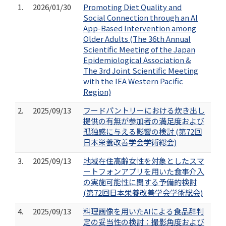
1.
2026/01/30
Promoting Diet Quality and
Social Connection through an AI
App-Based Intervention among
Older Adults (The 36th Annual
Scientific Meeting of the Japan
Epidemiological Association &
The 3rd Joint Scientific Meeting
with the IEA Western Pacific
Region)
2.
2025/09/13
フードパントリーにおける炊き出し
提供の有無が参加者の満足度および
孤独感に与える影響の検討 (第72回
日本栄養改善学会学術総会)
3.
2025/09/13
地域在住高齢女性を対象としたスマ
ートフォンアプリを用いた食事介入
の実施可能性に関する予備的検討
(第72回日本栄養改善学会学術総会)
4.
2025/09/13
料理画像を用いたAIによる食品群判
定の妥当性の検討：撮影角度および