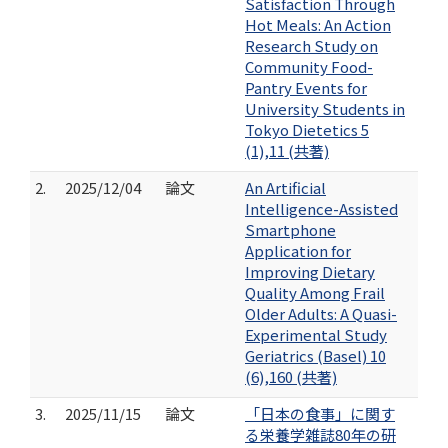
Satisfaction Through
Hot Meals: An Action
Research Study on
Community Food-
Pantry Events for
University Students in
Tokyo Dietetics 5
(1),11 (共著)
2.
2025/12/04
論文
An Artificial
Intelligence-Assisted
Smartphone
Application for
Improving Dietary
Quality Among Frail
Older Adults: A Quasi-
Experimental Study
Geriatrics (Basel) 10
(6),160 (共著)
3.
2025/11/15
論文
「日本の食事」に関す
る栄養学雑誌80年の研