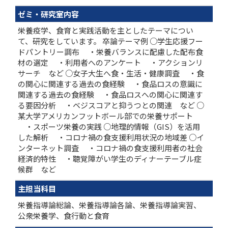
ゼミ・研究室内容
栄養疫学、食育と実践活動を主としたテーマについ
て、研究をしています。 卒論テーマ例 ○学生応援フー
ドパントリー調布 ・栄養バランスに配慮した配布食
材の選定 ・利用者へのアンケート ・アクションリ
サーチ など ○女子大生へ食・生活・健康調査 ・食
の関心に関連する過去の食経験 ・食品ロスの意識に
関連する過去の食経験 ・食品ロスへの関心に関連す
る要因分析 ・ベジスコアと抑うつとの関連 など ○
某大学アメリカンフットボール部での栄養サポート
・スポーツ栄養の実践 ○地理的情報（GIS）を活用
した解析 ・コロナ禍の食支援利用状況の地域差 ○イ
ンターネット調査 ・コロナ禍の食支援利用者の社会
経済的特性 ・聴覚障がい学生のディナーテーブル症
候群 など
主担当科目
栄養指導論総論、栄養指導論各論、栄養指導論実習、
公衆栄養学、食行動と食育