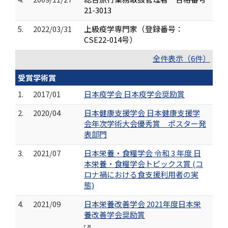
21-3013
5.
2022/03/31
上級疫学専門家（登録番号：
CSE22-014号）
全件表示（6件）
受賞学術賞
1.
2017/01
日本疫学会 日本疫学会奨励賞
2.
2020/04
日本健康支援学会 日本健康支援学
会年次学術大会優秀賞 ポスター発
表部門
3.
2021/07
日本栄養・食糧学会 令和 3 年度 ⽇
本栄養・⾷糧学会トピックス賞 (コ
ロナ禍における⾷⽀援利⽤者の実
態)
4.
2021/09
日本栄養改善学会 2021年度日本栄
養改善学会奨励賞