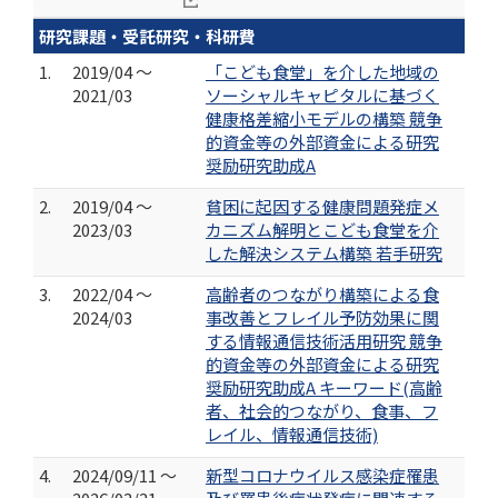
研究課題・受託研究・科研費
1.
2019/04 ～
「こども食堂」を介した地域の
2021/03
ソーシャルキャピタルに基づく
健康格差縮小モデルの構築 競争
的資金等の外部資金による研究
奨励研究助成A
2.
2019/04 ～
貧困に起因する健康問題発症メ
2023/03
カニズム解明とこども食堂を介
した解決システム構築 若手研究
3.
2022/04 ～
高齢者のつながり構築による食
2024/03
事改善とフレイル予防効果に関
する情報通信技術活用研究 競争
的資金等の外部資金による研究
奨励研究助成A キーワード(高齢
者、社会的つながり、食事、フ
レイル、情報通信技術)
4.
2024/09/11 ～
新型コロナウイルス感染症罹患