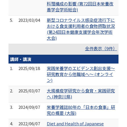
料理構成の影響 (第72回日本栄養改
善学会学術総会)
5.
2023/03/04
新型コロナウイルス感染症流行下に
おける食支援利用者の食物摂取状況
(第24回日本健康支援学会年次学術
大会)
全件表示（9件）
講師・講演
1.
2025/09/18
実践栄養学のエビデンス創出支援～
研究教育から他職域へ～ (オンライ
ン)
2.
2025/03/07
大規模疫学研究から食育・実践研究
へ (神奈川県)
3.
2024/09/07
栄養学雑誌80年の「日本の食事」研
究の概要 (大阪)
4.
2022/06/07
Diet and Health of Japanese