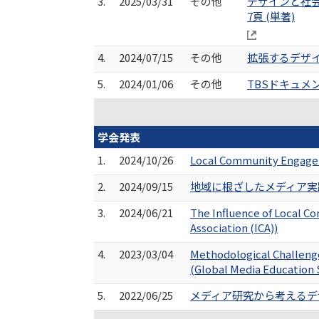
3.
2025/03/31
その他
デザインと社会
7頁 (単著)
4.
2024/07/15
その他
拡張するデザイン
5.
2024/01/06
その他
TBSドキュメ
学会発表
1.
2024/10/26
Local Community Engagem
2.
2024/09/15
地域に根ざしたメディア実
3.
2024/06/21
The Influence of Local C
Association (ICA))
4.
2023/03/04
Methodological Challenge
(Global Media Education
5.
2022/06/25
メディア研究から考えるデ