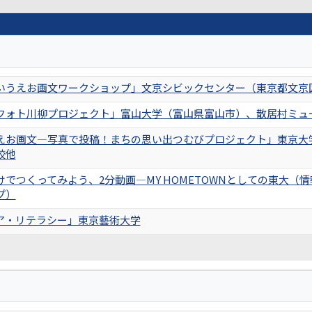
いうえお画文ワークショップ」文京シビックセンター（東京都文京
フォト川柳プロジェクト」富山大学（富山県富山市）、散居村ミュ
えお画文―写真で投稿！まちの思い出つむびプロジェクト」東京大
校他
けでつくってみよう、2分動画―MY HOMETOWNとしての東大
プ）
ア・リテラシー」東京藝術大学