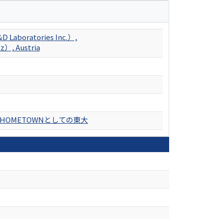
D Laboratories Inc.）,
tz）, Austria
HOMETOWNとしての東大