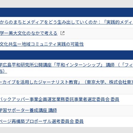
からのまちとメディアをどう生み出していくのか：「実践的メディア
学ー美大文化のなかで考える
文化共生ー地域コミュニティ実践の可能性
学広島平和研究所公開講座「平和インターンシップ」 講師 （「フ
当）
ーカイブを活用したジャーナリスト教育」（東京大学、株式会社東
バックアッパー事業企画運営業務委託事業者選定委員会 委員
学習サポーター養成講座 講師
ページ再構築プロポーザル選考委員会 委員