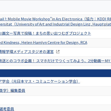
Trail !: Mobile Movie Workshop”in Ars Electronica（協力：KDDI R&
rsitat（University of Art and Industrial Design Linz, Hauptpla
お画文ー写真で投稿！まちの思い出つむぎプロジェクト
d Kindness, Helen Hamlyn Centre for Design, RCA
情報学環メディアスタジオの運営
放送とのコラボ企画！ スマホだけでつくってみよう、2分動画ーMY 
ア学会（元日本マス・コミュニケーション学会）
（英字）編集委員
文選考委員