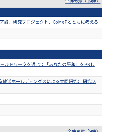
全件表示（19件）
論」研究プロジェクト、CoMePとともに考える
ィールドワークを通じて「あなたの平和」をPRし
京放送ホールディングスによる共同研究） 研究メ
全件表示（9件）