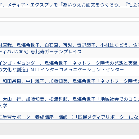
子、メディア・エクスプリモ「あいうえお画文をつくろう」『社会と情報』
林直哉、鳥海希世子、白石草、可越、青野節子、小林はくどう、佐
ティバル2005』恵比寿ガーデンプレイス
インゴ・ギュンダー、鳥海希世子「ネットワーク時代の発想と実践
の文化と創造』NTTインターコミュニケーション・センター
、和田昌樹、中村雅子、加藤知美、鳥海希世子「ネットワーク時代
、大山一行、加藤知美、松浦哲郎、鳥海希世子「地域社会でのコミ
大学
涯学習サポーター養成講座 講師 （「区民メディアリポーターにな