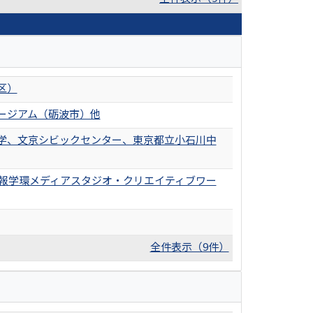
区）
ージアム（砺波市）他
学、文京シビックセンター、東京都立小石川中
（情報学環メディアスタジオ・クリエイティブワー
全件表示（9件）