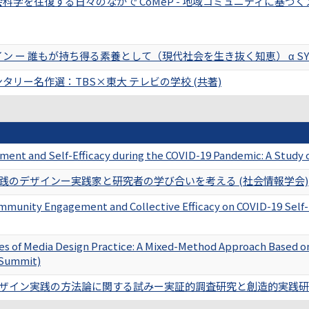
科学を往復する日々のなかで CoMeP - 地域コミュニティに基づ
 ー 誰もが持ち得る素養として（現代社会を生き抜く知恵） α SYNO
ンタリー名作選：TBS×東大 テレビの学校 (共著)
ent and Self-Efficacy during the COVID-19 Pandemic: A Stu
践のデザインー実践家と研究者の学び合いを考える (社会情報学会)
ommunity Engagement and Collective Efficacy on COVID-19 Self
s of Media Design Practice: A Mixed-Method Approach Based o
 Summit)
ザイン実践の方法論に関する試みー実証的調査研究と創造的実践研究