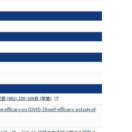
要 (981),100-108頁 (単著)
 efficacy on COVID-19 self-efficacy: a study of