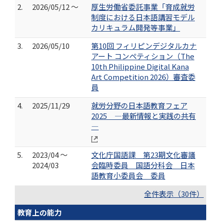
2.
2026/05/12 ～
厚生労働省委託事業「育成就労
制度における日本語講習モデル
カリキュラム開発等事業」
3.
2026/05/10
第10回 フィリピンデジタルカナ
アート コンペティション（The
10th Philippine Digital Kana
Art Competition 2026）審査委
員
4.
2025/11/29
就労分野の日本語教育フェア
2025 ―最新情報と実践の共有
―
5.
2023/04 ～
文化庁国語課 第23期文化審議
2024/03
会臨時委員 国語分科会 日本
語教育小委員会 委員
全件表示（30件）
教育上の能力