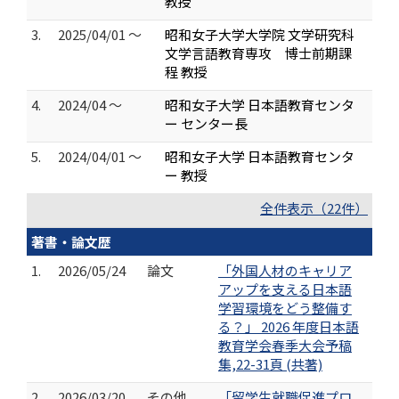
教授
3.
2025/04/01 ～
昭和女子大学大学院 文学研究科
文学言語教育専攻 博士前期課
程 教授
4.
2024/04 ～
昭和女子大学 日本語教育センタ
ー センター長
5.
2024/04/01 ～
昭和女子大学 日本語教育センタ
ー 教授
全件表示（22件）
著書・論文歴
1.
2026/05/24
論文
「外国人材のキャリア
アップを支える日本語
学習環境をどう整備す
る？」 2026 年度日本語
教育学会春季大会予稿
集,22-31頁 (共著)
2.
2026/03/20
その他
「留学生就職促進プロ