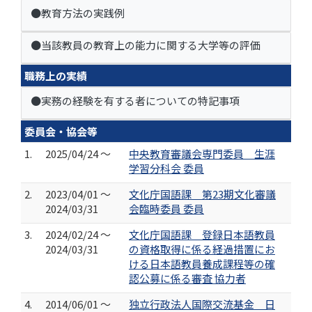
●教育方法の実践例
●当該教員の教育上の能力に関する大学等の評価
職務上の実績
●実務の経験を有する者についての特記事項
委員会・協会等
1.
2025/04/24 ～
中央教育審議会専門委員 生涯
学習分科会 委員
2.
2023/04/01 ～
文化庁国語課 第23期文化審議
2024/03/31
会臨時委員 委員
3.
2024/02/24 ～
文化庁国語課 登録日本語教員
2024/03/31
の資格取得に係る経過措置にお
ける日本語教員養成課程等の確
認公募に係る審査 協力者
4.
2014/06/01 ～
独立行政法人国際交流基金 日