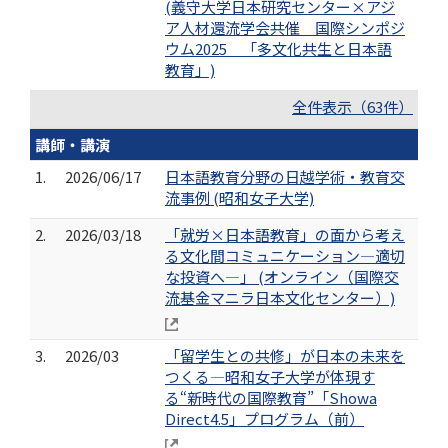
(義守大学日本研究センター×アジ
ア人材還流学会共催 国際シンポジ
ウム2025 「多文化共生と日本語
教育」)
全件表示（63件）
講師・講演
1.
2026/06/17
日本語教育分野の日越学術・教育交
流事例 (昭和女子大学)
2.
2026/03/18
「就労×日本語教育」の面から考え
る文化間コミュニケーション―適切
な投資へ―」 (オンライン（国際交
流基金マニラ日本文化センター）)
3.
2026/03
「留学生との共修」が日本の未来を
つくる―昭和女子大学が体現す
る“新時代の国際教育”「Showa
Direct4.5」プログラム（前）