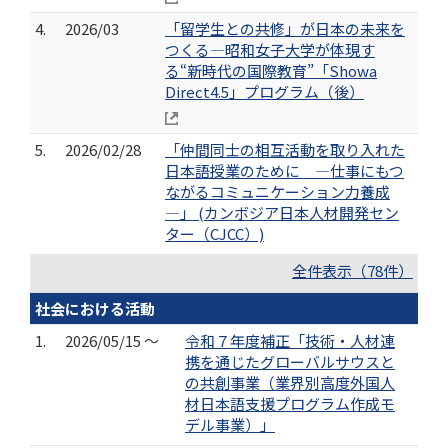
4.
2026/03
「留学生との共修」が日本の未来を
つくる―昭和女子大学が体現す
る“新時代の国際教育”「Showa
Direct4.5」プログラム（後）
5.
2026/02/28
「仲間同士の相互活動を取り入れた
日本語授業のために ―仕事にもつ
ながるコミュニケーション力養成
―」 (カンボジア日本人材開発セン
ター（CJCC）)
全件表示（78件）
社会における活動
1.
2026/05/15 ～
令和７年度補正「技術・人材連
携を通じたグローバルサウスと
の共創事業（業界別高度外国人
材日本語支援プログラム作成モ
デル事業）」