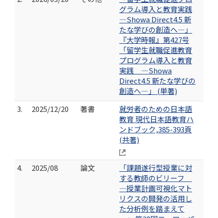
グラム導入と教育実践
―Showa Direct4.5 新
たな学びの創造へ―」
『大学時報』第427号
「留学生就職促進教育
プログラム導入と教育
実践 ―Showa
Direct4.5 新たな学びの
創造へ―」 (単著)
3.
2025/12/20
著書
就労者のための日本語
教育 現代日本語教育ハ
ンドブック,385-393頁
(共著)
4.
2025/08
論文
「課題遂行型授業に対
する教師のビリーフ
―授業計画可視化マト
リクスの開発の活用し
た分析例を踏まえて