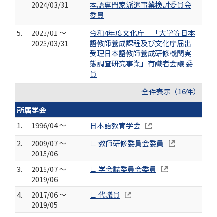
2024/03/31
本語専門家派遣事業検討委員会
委員
5.
2023/01 ～
令和4年度文化庁 「大学等日本
2023/03/31
語教師養成課程及び文化庁届出
受理日本語教師養成研修機関実
態調査研究事業」有識者会議 委
員
全件表示（16件）
所属学会
1.
1996/04 ～
日本語教育学会
2.
2009/07 ～
∟ 教師研修委員会委員
2015/06
3.
2015/07 ～
∟ 学会誌委員会委員
2019/06
4.
2017/06 ～
∟ 代議員
2019/05