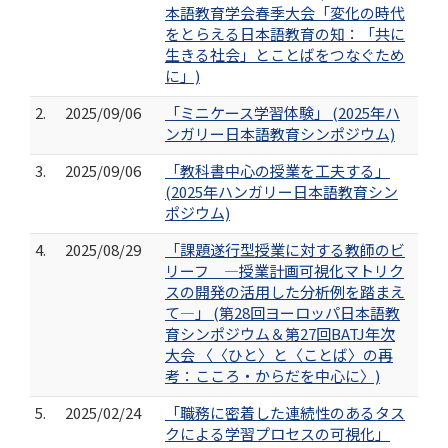
本語教育学会春季大会「変化の時代
をとらえる日本語教育の知：「共に
生きる社会」とことばをつなぐため
に」)
2.
2025/09/06
「ミニケース学習体験」 (2025年ハ
ンガリー日本語教育シンポジウム)
3.
2025/09/06
「教科書中心の授業を工夫する」
(2025年ハンガリー日本語教育シン
ポジウム)
4.
2025/08/29
「課題遂行型授業に対する教師のビ
リーフ ―授業計画可視化マトリク
スの開発の活用した分析例を踏まえ
て―」 (第28回ヨーロッパ日本語教
育シンポジウム＆第27回BATJ年次
大会 〈〈ひと〉と〈ことば〉の再
考：こころ・からだを中心に〉)
5.
2025/02/24
「職務に密着した連続性のあるタス
クによる学習プロセスの可視化」