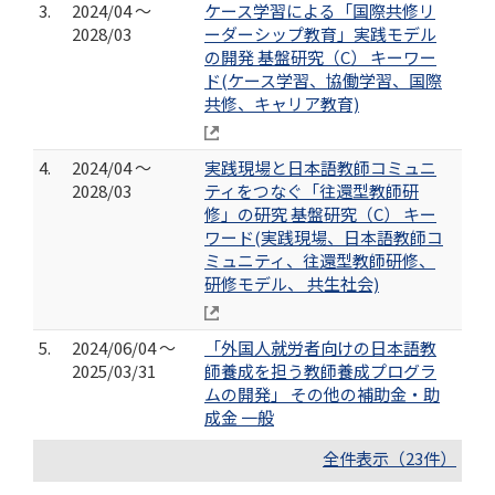
3.
2024/04 ～
ケース学習による「国際共修リ
2028/03
ーダーシップ教育」実践モデル
の開発 基盤研究（C） キーワー
ド(ケース学習、協働学習、国際
共修、キャリア教育)
4.
2024/04 ～
実践現場と日本語教師コミュニ
2028/03
ティをつなぐ「往還型教師研
修」の研究 基盤研究（C） キー
ワード(実践現場、日本語教師コ
ミュニティ、往還型教師研修、
研修モデル、 共生社会)
5.
2024/06/04 ～
「外国人就労者向けの日本語教
2025/03/31
師養成を担う教師養成プログラ
ムの開発」 その他の補助金・助
成金 一般
全件表示（23件）