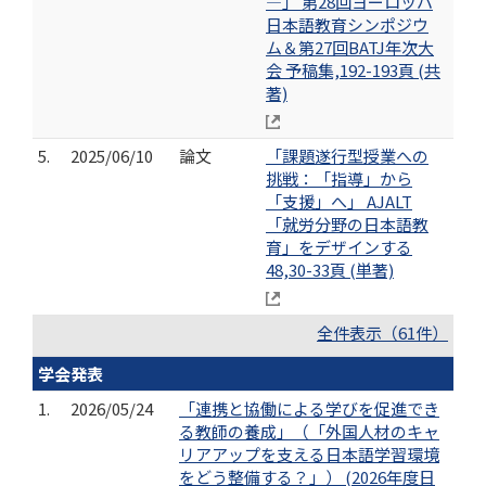
―」 第28回ヨーロッパ
日本語教育シンポジウ
ム＆第27回BATJ年次大
会 予稿集,192-193頁 (共
著)
5.
2025/06/10
論文
「課題遂行型授業への
挑戦：「指導」から
「支援」へ」 AJALT
「就労分野の日本語教
育」をデザインする
48,30-33頁 (単著)
全件表示（61件）
学会発表
1.
2026/05/24
「連携と協働による学びを促進でき
る教師の養成」（「外国人材のキャ
リアアップを支える日本語学習環境
をどう整備する？」） (2026年度日