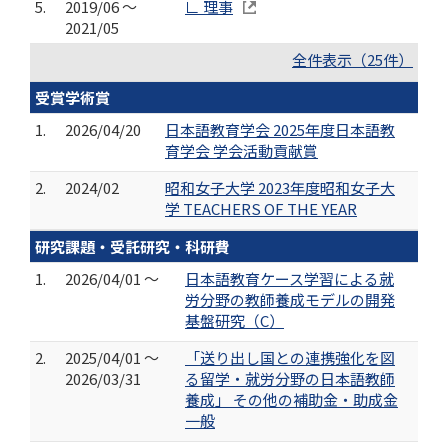
5.
2019/06 ～
∟ 理事
2021/05
全件表示（25件）
受賞学術賞
1.
2026/04/20
日本語教育学会 2025年度日本語教
育学会 学会活動貢献賞
2.
2024/02
昭和女子大学 2023年度昭和女子大
学 TEACHERS OF THE YEAR
研究課題・受託研究・科研費
1.
2026/04/01 ～
日本語教育ケース学習による就
労分野の教師養成モデルの開発
基盤研究（C）
2.
2025/04/01 ～
「送り出し国との連携強化を図
2026/03/31
る留学・就労分野の日本語教師
養成」 その他の補助金・助成金
一般