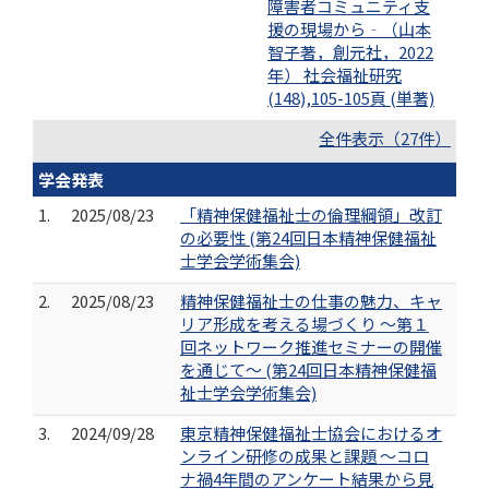
障害者コミュニティ支
援の現場から‐（山本
智子著，創元社，2022
年） 社会福祉研究
(148),105-105頁 (単著)
全件表示（27件）
学会発表
1.
2025/08/23
「精神保健福祉士の倫理綱領」改訂
の必要性 (第24回日本精神保健福祉
士学会学術集会)
2.
2025/08/23
精神保健福祉士の仕事の魅力、キャ
リア形成を考える場づくり ～第１
回ネットワーク推進セミナーの開催
を通じて～ (第24回日本精神保健福
祉士学会学術集会)
3.
2024/09/28
東京精神保健福祉士協会におけるオ
ンライン研修の成果と課題 ～コロ
ナ禍4年間のアンケート結果から見