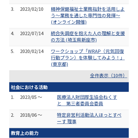
3.
2023/02/10
精神保健福祉士業務指針を活用しよ
う～業務を通した専門性の発揮～
(オンライン開催)
4.
2022/07/14
統合失調症を抱えた人の理解と支援
の方法 (埼玉県新座市)
5.
2020/02/14
ワークショップ「WRAP（元気回復
行動プラン）を体験してみよう！」
(東京都)
全件表示（10件）
社会における活動
1.
2023/05 ～
医療法人財団厚生協会ねくす
と 第三者委員会委員
2.
2018/06 ～
特定非営利活動法人ほっとすぺ
ーす 理事
教育上の能力