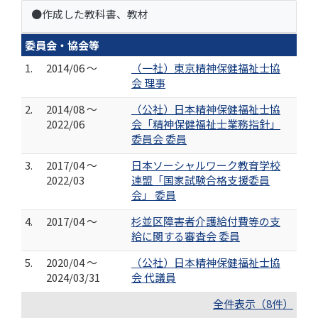
●作成した教科書、教材
委員会・協会等
1.
2014/06 ～
（一社）東京精神保健福祉士協
会 理事
2.
2014/08 ～
（公社）日本精神保健福祉士協
2022/06
会「精神保健福祉士業務指針」
委員会 委員
3.
2017/04 ～
日本ソーシャルワーク教育学校
2022/03
連盟「国家試験合格支援委員
会」 委員
4.
2017/04 ～
杉並区障害者介護給付費等の支
給に関する審査会 委員
5.
2020/04 ～
（公社）日本精神保健福祉士協
2024/03/31
会 代議員
全件表示（8件）