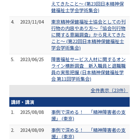
えてきたこと～ (第23回日本精神保
健福祉士学会学術集会)
4.
2023/11/04
東京精神保健福祉士協会としての刊
行物の内容やあり方～「協会刊行物
に関する意識調査」から見えてきた
こと～ (第22回日本精神保健福祉士
学会学術集会)
5.
2023/06/25
障害福祉サービス人材に関するオン
ライン横断調査 新入職員と退職職
員の実態把握 (日本精神保健福祉学
会 第11回学術集会)
全件表示（23件）
講師・講演
1.
2025/08/08
事例で深める！ 「精神障害者の支
援」 (東京)
2.
2024/08/09
事例で深める！ 「精神障害者の支
援」 (東京)