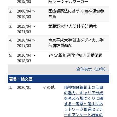
2015/03
院 ソーシャルワーカー
2.
2006/04 ～
医療観察法に基づく 精神保健参
2010/03
与員
3.
2015/04 ～
武蔵野大学 人間科学部 助教
2021/03
4.
2016/04 ～
帝京平成大学 健康メディカル学
2017/03
部 非常勤講師
5.
2016/04 ～
YMCA福祉専門学校 非常勤講師
2018/03
全件表示（13件）
著書・論文歴
1.
2026/01
その他
精神保健福祉士の仕事
の魅力、キャリア形成
を考える場づくりに関
する一考察～第１回ネ
ットワーク推進セミナ
ーのアンケート結果の