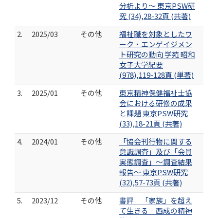
分析より～ 東京PSW研
究 (34),28-32頁 (共著)
2.
2025/03
その他
福祉職を対象としたワ
ーク・エンゲイジメン
ト研究の動向 学苑 昭和
女子大学紀要
(978),119-128頁 (単著)
3.
2025/01
その他
東京精神保健福祉士協
会における研修の成果
と課題 東京PSW研究
(33),18-21頁 (共著)
4.
2024/01
その他
「協会刊行物に関する
意識調査」及び「会員
実態調査」～調査結果
報告～ 東京PSW研究
(32),57-73頁 (共著)
5.
2023/12
その他
書評 「家族」を超え
て生きる‐西成の精神