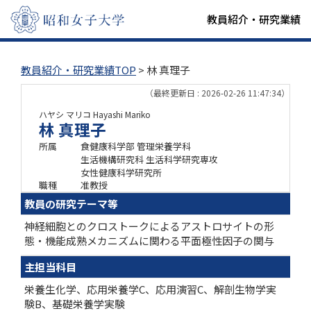
教員紹介・研究業績
教員紹介・研究業績TOP
> 林 真理子
（最終更新日 : 2026-02-26 11:47:34）
ハヤシ マリコ
Hayashi Mariko
林 真理子
所属
食健康科学部 管理栄養学科
生活機構研究科 生活科学研究専攻
女性健康科学研究所
職種
准教授
教員の研究テーマ等
神経細胞とのクロストークによるアストロサイトの形
態・機能成熟メカニズムに関わる平面極性因子の関与
主担当科目
栄養生化学、応用栄養学C、応用演習C、解剖生物学実
験B、基礎栄養学実験