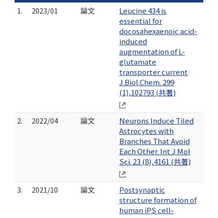
1.
2023/01
論文
Leucine 434 is
essential for
docosahexaenoic acid-
induced
augmentation of L-
glutamate
transporter current
J.Biol.Chem. 299
(1),102793 (共著)
2.
2022/04
論文
Neurons Induce Tiled
Astrocytes with
Branches That Avoid
Each Other. Int J Mol
Sci. 23 (8),4161 (共著)
3.
2021/10
論文
Postsynaptic
structure formation of
human iPS cell-