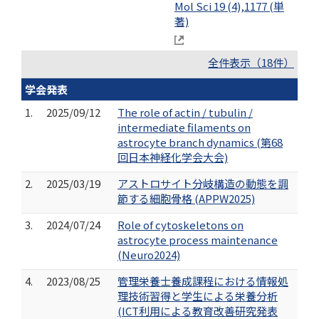
Mol Sci 19 (4),1177 (単
著)
全件表示（18件）
学会発表
1.
2025/09/12
The role of actin / tubulin /
intermediate filaments on
astrocyte branch dynamics (第68
回日本神経化学会大会)
2.
2025/03/19
アストロサイト分岐構造の動態を調
節する細胞骨格 (APPW2025)
3.
2024/07/24
Role of cytoskeletons on
astrocyte process maintenance
(Neuro2024)
4.
2023/08/25
管理栄養士養成課程における情報処
理技術習得と学生による栄養分析
(ICT利用による教育改善研究発表