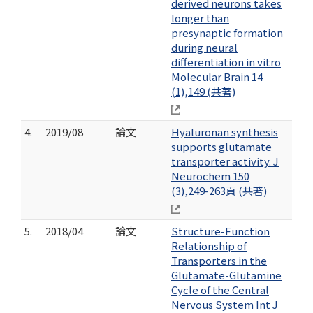
derived neurons takes
longer than
presynaptic formation
during neural
differentiation in vitro
Molecular Brain 14
(1),149 (共著)
4.
2019/08
論文
Hyaluronan synthesis
supports glutamate
transporter activity. J
Neurochem 150
(3),249-263頁 (共著)
5.
2018/04
論文
Structure-Function
Relationship of
Transporters in the
Glutamate-Glutamine
Cycle of the Central
Nervous System Int J