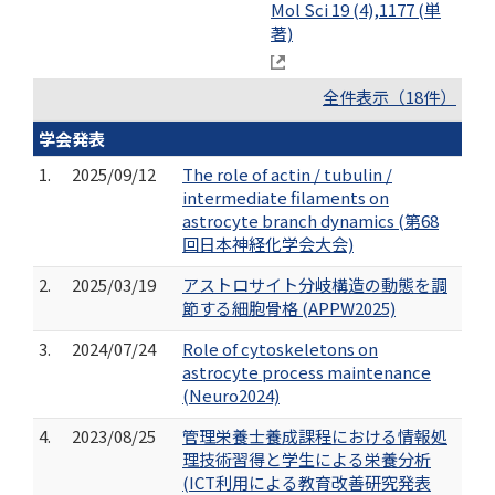
Mol Sci 19 (4),1177 (単
著)
全件表示（18件）
学会発表
1.
2025/09/12
The role of actin / tubulin /
intermediate filaments on
astrocyte branch dynamics (第68
回日本神経化学会大会)
2.
2025/03/19
アストロサイト分岐構造の動態を調
節する細胞骨格 (APPW2025)
3.
2024/07/24
Role of cytoskeletons on
astrocyte process maintenance
(Neuro2024)
4.
2023/08/25
管理栄養士養成課程における情報処
理技術習得と学生による栄養分析
(ICT利用による教育改善研究発表