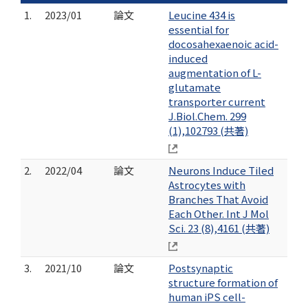
1.
2023/01
論文
Leucine 434 is
essential for
docosahexaenoic acid-
induced
augmentation of L-
glutamate
transporter current
J.Biol.Chem. 299
(1),102793 (共著)
2.
2022/04
論文
Neurons Induce Tiled
Astrocytes with
Branches That Avoid
Each Other. Int J Mol
Sci. 23 (8),4161 (共著)
3.
2021/10
論文
Postsynaptic
structure formation of
human iPS cell-