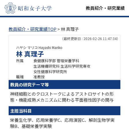
教員紹介・研究業績
教員紹介・研究業績TOP
> 林 真理子
（最終更新日 : 2026-02-26 11:47:34）
ハヤシ マリコ
Hayashi Mariko
林 真理子
所属
食健康科学部 管理栄養学科
生活機構研究科 生活科学研究専攻
女性健康科学研究所
職種
准教授
教員の研究テーマ等
神経細胞とのクロストークによるアストロサイトの形
態・機能成熟メカニズムに関わる平面極性因子の関与
主担当科目
栄養生化学、応用栄養学C、応用演習C、解剖生物学実
験B、基礎栄養学実験