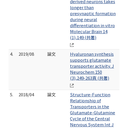
derived neurons takes
longer than
presynaptic formation
during neural
differentiation in vitro
Molecular Brain 14
(1),149 (共著)
4.
2019/08
論文
Hyaluronan synthesis
supports glutamate
transporter activity. J
Neurochem 150
(3),249-263頁 (共著)
5.
2018/04
論文
Structure-Function
Relationship of
Transporters in the
Glutamate-Glutamine
Cycle of the Central
Nervous System Int J