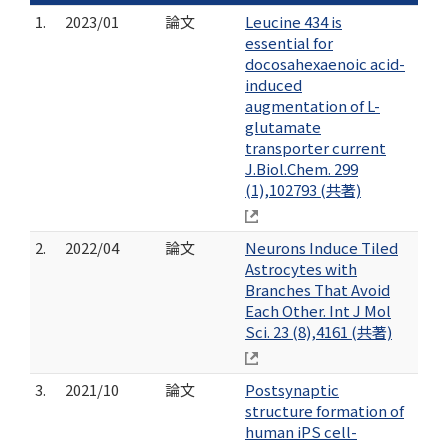
1.
2023/01
論文
Leucine 434 is
essential for
docosahexaenoic acid-
induced
augmentation of L-
glutamate
transporter current
J.Biol.Chem. 299
(1),102793 (共著)
2.
2022/04
論文
Neurons Induce Tiled
Astrocytes with
Branches That Avoid
Each Other. Int J Mol
Sci. 23 (8),4161 (共著)
3.
2021/10
論文
Postsynaptic
structure formation of
human iPS cell-