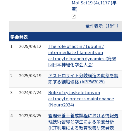
Mol Sci 19 (4),1177 (単
著)
全件表示（18件）
学会発表
1.
2025/09/12
The role of actin / tubulin /
intermediate filaments on
astrocyte branch dynamics (第68
回日本神経化学会大会)
2.
2025/03/19
アストロサイト分岐構造の動態を調
節する細胞骨格 (APPW2025)
3.
2024/07/24
Role of cytoskeletons on
astrocyte process maintenance
(Neuro2024)
4.
2023/08/25
管理栄養士養成課程における情報処
理技術習得と学生による栄養分析
(ICT利用による教育改善研究発表