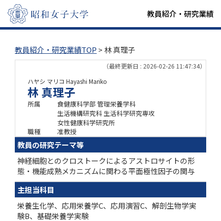
教員紹介・研究業績
教員紹介・研究業績TOP
> 林 真理子
（最終更新日 : 2026-02-26 11:47:34）
ハヤシ マリコ
Hayashi Mariko
林 真理子
所属
食健康科学部 管理栄養学科
生活機構研究科 生活科学研究専攻
女性健康科学研究所
職種
准教授
教員の研究テーマ等
神経細胞とのクロストークによるアストロサイトの形
態・機能成熟メカニズムに関わる平面極性因子の関与
主担当科目
栄養生化学、応用栄養学C、応用演習C、解剖生物学実
験B、基礎栄養学実験