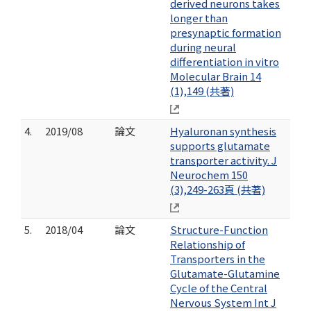
derived neurons takes
longer than
presynaptic formation
during neural
differentiation in vitro
Molecular Brain 14
(1),149 (共著)
4.
2019/08
論文
Hyaluronan synthesis
supports glutamate
transporter activity. J
Neurochem 150
(3),249-263頁 (共著)
5.
2018/04
論文
Structure-Function
Relationship of
Transporters in the
Glutamate-Glutamine
Cycle of the Central
Nervous System Int J