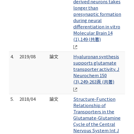
derived neurons takes
longer than
presynaptic formation
during neural
differentiation in vitro
Molecular Brain 14
(1),149 (共著)
4.
2019/08
論文
Hyaluronan synthesis
supports glutamate
transporter activity. J
Neurochem 150
(3),249-263頁 (共著)
5.
2018/04
論文
Structure-Function
Relationship of
Transporters in the
Glutamate-Glutamine
Cycle of the Central
Nervous System Int J