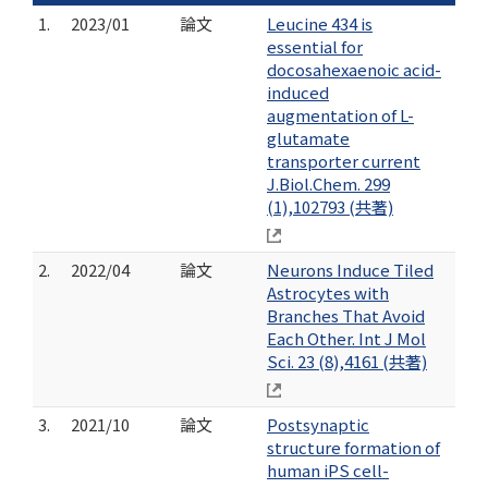
1.
2023/01
論文
Leucine 434 is
essential for
docosahexaenoic acid-
induced
augmentation of L-
glutamate
transporter current
J.Biol.Chem. 299
(1),102793 (共著)
2.
2022/04
論文
Neurons Induce Tiled
Astrocytes with
Branches That Avoid
Each Other. Int J Mol
Sci. 23 (8),4161 (共著)
3.
2021/10
論文
Postsynaptic
structure formation of
human iPS cell-