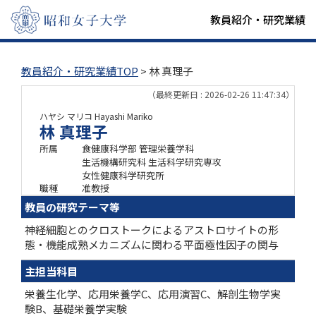
教員紹介・研究業績
教員紹介・研究業績TOP
> 林 真理子
（最終更新日 : 2026-02-26 11:47:34）
ハヤシ マリコ
Hayashi Mariko
林 真理子
所属
食健康科学部 管理栄養学科
生活機構研究科 生活科学研究専攻
女性健康科学研究所
職種
准教授
教員の研究テーマ等
神経細胞とのクロストークによるアストロサイトの形
態・機能成熟メカニズムに関わる平面極性因子の関与
主担当科目
栄養生化学、応用栄養学C、応用演習C、解剖生物学実
験B、基礎栄養学実験