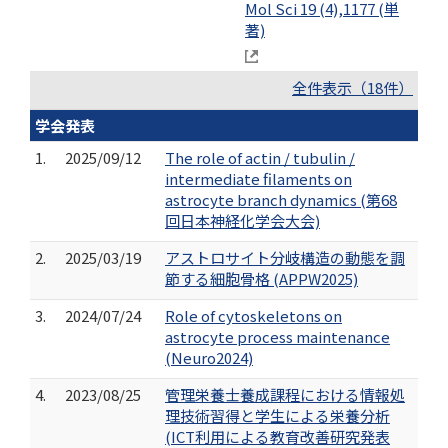
Mol Sci 19 (4),1177 (単
著)
全件表示（18件）
学会発表
1.
2025/09/12
The role of actin / tubulin /
intermediate filaments on
astrocyte branch dynamics (第68
回日本神経化学会大会)
2.
2025/03/19
アストロサイト分岐構造の動態を調
節する細胞骨格 (APPW2025)
3.
2024/07/24
Role of cytoskeletons on
astrocyte process maintenance
(Neuro2024)
4.
2023/08/25
管理栄養士養成課程における情報処
理技術習得と学生による栄養分析
(ICT利用による教育改善研究発表