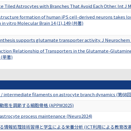
 Tiled Astrocytes with Branches That Avoid Each Other. Int J M
structure formation of human iPS cell-derived neurons takes lo
n in vitro Molecular Brain 14 (1),149 (共著)
nthesis supports glutamate transporter activity. J Neurochem
ction Relationship of Transporters in the Glutamate-Glutamine
7 (単著)
bulin / intermediate filaments on astrocyte branch dynami
を調節する細胞骨格 (APPW2025)
 astrocyte process maintenance (Neuro2024)
る情報処理技術習得と学生による栄養分析 (ICT利用による教育改