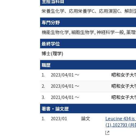
主担当科目
栄養生化学、応用栄養学C、応用演習C、解剖
専門分野
機能生物化学, 細胞生物学, 神経科学一般, 
最終学位
博士(理学)
職歴
1.
2023/04/01 ～
昭和女子大
2.
2023/04/01 ～
昭和女子大
3.
2021/04/01 ～
昭和女子大学
著書・論文歴
1.
2023/01
論文
Leucine 434 i
(1),102793 (共