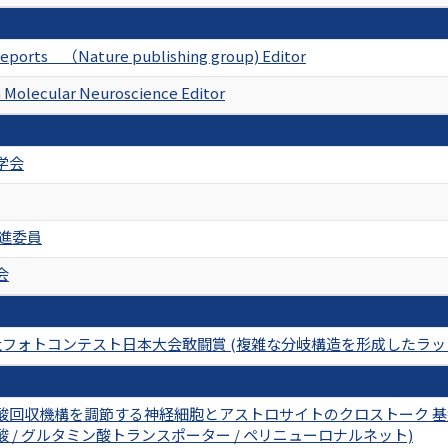
 Reports （Nature publishing group) Editor
n Molecular Neuroscience Editor
学会
推進委員
会
di社フォトコンテスト日本大会敢闘賞 (複雑な分岐構造を形成したラ
回収機構を調節する神経細胞とアストロサイトのクロストーク 基盤研究
 / グルタミン酸トランスポーター / ペリニューロナルネット)