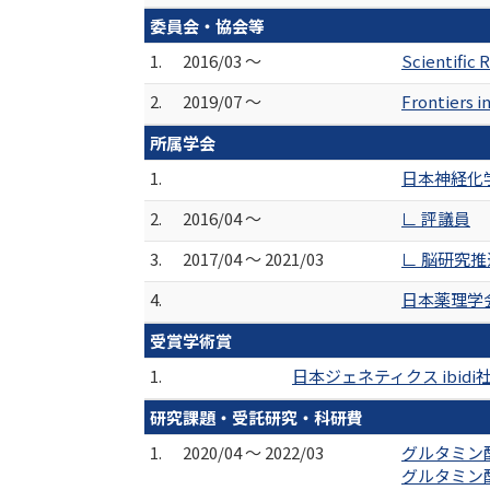
委員会・協会等
1.
2016/03 ～
Scientific
2.
2019/07 ～
Frontiers i
所属学会
1.
日本神経化
2.
2016/04 ～
∟ 評議員
3.
2017/04 ～ 2021/03
∟ 脳研究
4.
日本薬理学
受賞学術賞
1.
日本ジェネティクス ibi
研究課題・受託研究・科研費
1.
2020/04 ～ 2022/03
グルタミン酸
グルタミン酸