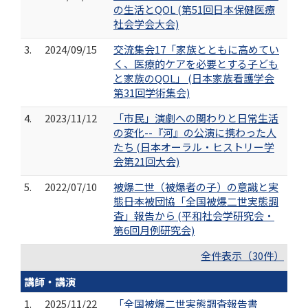
の生活とQOL (第51回日本保健医療
社会学会大会)
3.
2024/09/15
交流集会17「家族とともに高めてい
く、医療的ケアを必要とする子ども
と家族のQOL」 (日本家族看護学会
第31回学術集会)
4.
2023/11/12
「市民」演劇への関わりと日常生活
の変化--『河』の公演に携わった人
たち (日本オーラル・ヒストリー学
会第21回大会)
5.
2022/07/10
被爆二世（被爆者の子）の意識と実
態――日本被団協「全国被爆二世実態調
査」報告から (平和社会学研究会・
第6回月例研究会)
全件表示（30件）
講師・講演
1.
2025/11/22
「全国被爆二世実態調査報告書