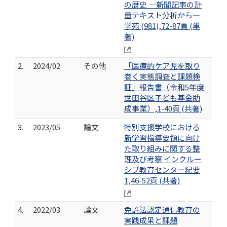
の歴史 ―新聞記事の計
量テキスト分析から―
学苑 (981),72-87頁 (単
著)
2.
2024/02
その他
「医療的ケア児を取り
巻く実態調査と課題検
証」報告書（令和5年度
世田谷区子ども基金助
成事業）,1-40頁 (共著)
3.
2023/05
論文
特別支援学校における
新学習指導要領に向け
た取り組みに関する整
理及び考察 インクルー
シブ教育センター紀要
1,46-52頁 (共著)
4.
2022/03
論文
免許法認定通信教育の
実践成果と課題