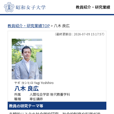
教員紹介・研究業績
教員紹介・研究業績TOP
> 八木 良広
（最終更新日 : 2026-07-09 15:17:57）
ヤギ ヨシヒロ
Yagi Yoshihiro
八木 良広
所属
人間社会学部 現代教養学科
職種
専任講師
教員の研究テーマ等
主観的リスクの社会学的研究。社会的制度や科学が示