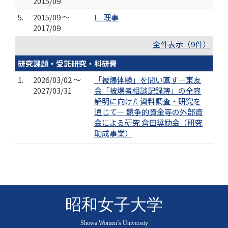
2015/09
5.
2015/09 ～
∟ 理事
2017/09
全件表示（9件）
研究課題・受託研究・科研費
1.
2026/03/02 ～
「被爆体験」を問い直す―東友
2027/03/31
会「被爆者相談記録簿」の全容
解明に向けた資料調査・研究を
通じて― 競争的資金等の外部資
金による研究 倉田奨励金（研究
助成事業）
昭和女子大学
Showa Women’s University