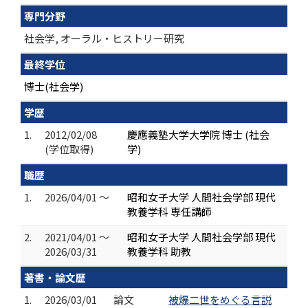
専門分野
社会学, オーラル・ヒストリー研究
最終学位
博士(社会学)
学歴
1.
2012/02/08
慶應義塾大学大学院 博士 (社会
(学位取得)
学)
職歴
1.
2026/04/01 ～
昭和女子大学 人間社会学部 現代
教養学科 専任講師
2.
2021/04/01 ～
昭和女子大学 人間社会学部 現代
2026/03/31
教養学科 助教
著書・論文歴
1.
2026/03/01
論文
被爆二世をめぐる言説