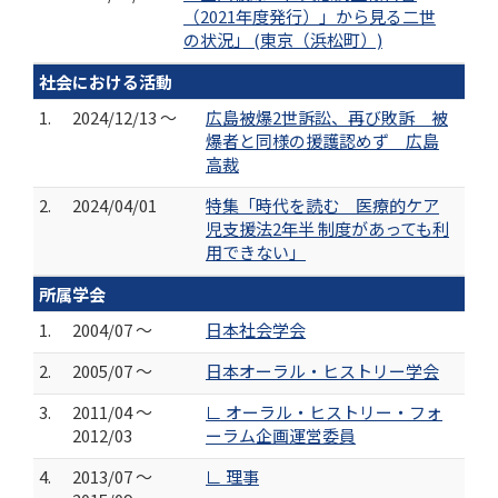
（2021年度発行）」から見る二世
の状況」 (東京（浜松町）)
社会における活動
1.
2024/12/13 ～
広島被爆2世訴訟、再び敗訴 被
爆者と同様の援護認めず 広島
高裁
2.
2024/04/01
特集「時代を読む 医療的ケア
児支援法2年半 制度があっても利
用できない」
所属学会
1.
2004/07 ～
日本社会学会
2.
2005/07 ～
日本オーラル・ヒストリー学会
3.
2011/04 ～
∟ オーラル・ヒストリー・フォ
2012/03
ーラム企画運営委員
4.
2013/07 ～
∟ 理事