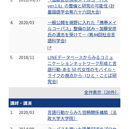
ver.1.0』の整備と研究の可能性 (計
量国語学会第六十六回大会)
4.
2020/03
一般公開を視野に入れた「携帯メイ
ルコーパス」整備の試み－加藤安彦
氏の遺志を受けて－ (第44回社会言
語科学会)
5.
2018/11
LINEデータベースからみるコミュ
ニケーションネットワーク形成と言
語行動-ある 50 代女性のモバイル・
ライフの視点から- (ひと・ことば研
究会)
全件表示（20件）
講師・講演
1.
2020/03
言語行動からみた信頼関係構築（法
政大学大学院）
2.
2014/08
コーパスを用いた語義記述のプロセ