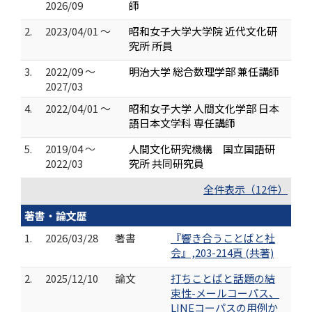
2026/09
師
2.
2023/04/01 ～
昭和女子大学大学院 近代文化研
究所 所員
3.
2022/09 ～
明治大学 総合数理学部 兼任講師
2027/03
4.
2022/04/01 ～
昭和女子大学 人間文化学部 日本
語日本文学科 専任講師
5.
2019/04 ～
人間文化研究機構 国立国語研
2022/03
究所 共同研究員
全件表示（12件）
著書・論文歴
1.
2026/03/28
著書
『響き合うことばと社
会』,203-214頁 (共著)
2.
2025/12/10
論文
打ちことばと話題の結
束性-メールコーパス、
LINEコーパスの用例か