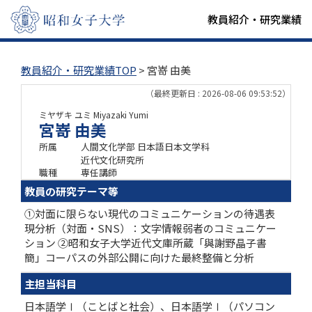
教員紹介・研究業績
教員紹介・研究業績TOP
> 宮嵜 由美
（最終更新日 : 2026-08-06 09:53:52）
ミヤザキ ユミ
Miyazaki Yumi
宮嵜 由美
所属
人間文化学部 日本語日本文学科
近代文化研究所
職種
専任講師
教員の研究テーマ等
①対面に限らない現代のコミュニケーションの待遇表
現分析（対面・SNS）：文字情報弱者のコミュニケー
ション ②昭和女子大学近代文庫所蔵「與謝野晶子書
簡」コーパスの外部公開に向けた最終整備と分析
主担当科目
日本語学Ⅰ（ことばと社会）、日本語学Ⅰ（パソコン