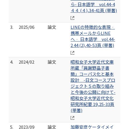
ら- 日本語学 vol.44-4
４４ (４),34-41頁 (単著)
3.
2025/06
論文
LINEの特徴的な表現‐
携帯メールからLINE
へ‐ 日本語学 vol.44-
2 44 (2),40-53頁 (単著)
4.
2024/02
論文
昭和女子大学近代文庫
所蔵「與謝野晶子書
簡」コーパス化と基本
設計 -日文コースプロ
ジェクト５の取り組み
と今後の公開に向けて-
昭和女子大学近代文化
研究所紀要 19,25-33頁
(単著)
5.
2023/09
論文
加藤安彦ケータイメイ