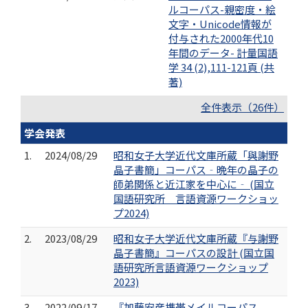
ルコーパス-親密度・絵
文字・Unicode情報が
付与された2000年代10
年間のデータ- 計量国語
学 34 (2),111-121頁 (共
著)
全件表示（26件）
学会発表
1.
2024/08/29
昭和女子大学近代文庫所蔵「與謝野
晶子書簡」コーパス‐晩年の晶子の
師弟関係と近江家を中心に‐ (国立
国語研究所 言語資源ワークショッ
プ2024)
2.
2023/08/29
昭和女子大学近代文庫所蔵『与謝野
晶子書簡』コーパスの設計 (国立国
語研究所言語資源ワークショップ
2023)
3.
2022/09/17
『加藤安彦携帯メイルコーパス