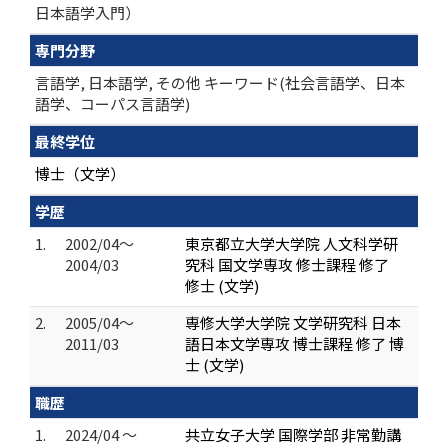
日本語学入門）
専門分野
言語学, 日本語学, その他 キーワード(社会言語学、日本
語学、コーパス言語学)
最終学位
博士（文学）
学歴
1.
2002/04～
東京都立大学大学院 人文科学研
2004/03
究科 国文学専攻 修士課程 修了
修士 (文学)
2.
2005/04～
専修大学大学院 文学研究科 日本
2011/03
語日本文学専攻 博士課程 修了 博
士 (文学)
職歴
1.
2024/04 ～
共立女子大学 国際学部 非常勤講