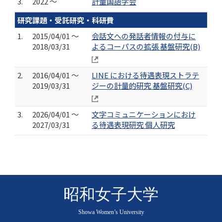
3.
2022 ～
計量国語学会
研究課題・受託研究・科研費
1.
2015/04/01 ～
会話文への発話者情報の付与に
2018/03/31
よるコーパスの拡張 基盤研究(B)
2.
2016/04/01 ～
LINE における待遇表現ストラテ
2019/03/31
ジーの計量的研究 基盤研究(C)
3.
2026/04/01 ～
文字コミュニケーションにおけ
2027/03/31
る待遇表現研究 個人研究
昭和女子大学
Showa Women’s University