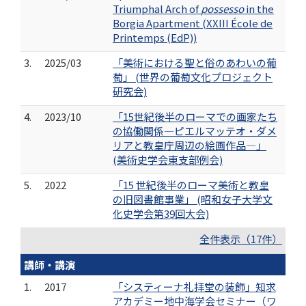
Triumphal Arch of
possesso
in the
Borgia Apartment (XXIII École de
Printemps (EdP))
3.
2025/03
「美術における聖と俗のあわいの葡
萄」 (世界の葡萄文化プロジェクト
研究会)
4.
2023/10
「15世紀後半のローマでの画家たち
の協働関係―ピエルマッテオ・ダメ
リアと教皇庁周辺の絵画作品―」
(美術史学会東支部例会)
5.
2022
「15 世紀後半のローマ美術と教皇
の旧図書館事業」 (昭和女子大学文
化史学会第39回大会)
全件表示（17件）
講師・講演
1.
2017
「システィーナ礼拝堂の装飾」知求
アカデミー地中海学会セミナー（ワ