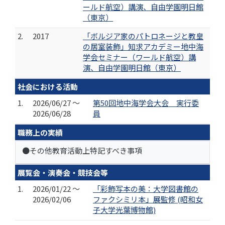
ールド航空）講演、自由学園明日館
（東京）
2.
2017
「ボルジア家のパトロネージと教皇
の居室装飾」知求アカデミー地中海
学会セミナー（ワールド航空）講
演、自由学園明日館（東京）
社会における活動
1.
2026/06/27 ～
第50回地中海学会大会 実行委
2026/06/28
員
職務上の実績
●その他教育活動上特記すべき事項
展覧会・演奏会・競技会等
1.
2026/01/22 ～
「彩飾写本の美：大学図書館の
2026/02/06
ファクシミリ本」展監修 (昭和女
子大学光葉博物館)