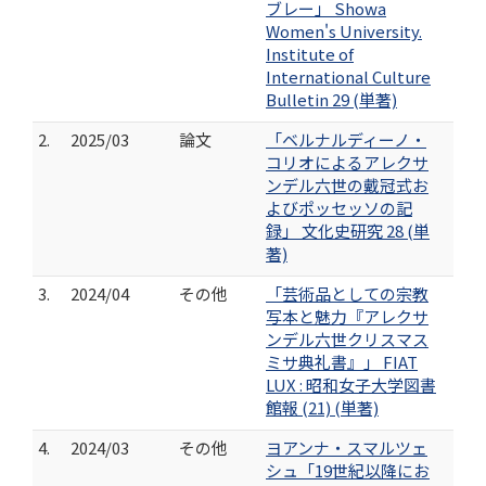
ブレー」 Showa
Women's University.
Institute of
International Culture
Bulletin 29 (単著)
2.
2025/03
論文
「ベルナルディーノ・
コリオによるアレクサ
ンデル六世の戴冠式お
よびポッセッソの記
録」 文化史研究 28 (単
著)
3.
2024/04
その他
「芸術品としての宗教
写本と魅力『アレクサ
ンデル六世クリスマス
ミサ典礼書』」 FIAT
LUX : 昭和女子大学図書
館報 (21) (単著)
4.
2024/03
その他
ヨアンナ・スマルツェ
シュ「19世紀以降にお