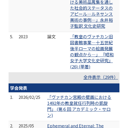
ける美術品蒐集を通し
た社会的ステータスの
アピール—ルネサンス
美術の事例—」永井裕
子監訳 文化史研究
5.
2023
論文
「教皇のヴァチカン旧
図書館事業—十五世紀
後半ローマの絵画発展
の観点から—」 『昭和
女子大学文化史研究』
(26) (単著)
全件表示（29件）
学会発表
1.
2026/02/25
「ヴァチカン宮殿の壁画における
1492年の教皇就任行列時の凱旋
門」 (第６回 アカデミック・サロ
ン)
2.
2025/05
Ephemeral and Eternal: The