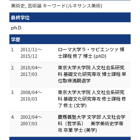
美術史, 芸術論 キーワード(ルネサンス美術)
最終学位
ph.D.
学歴
1.
2011/11～
ローマ大学ラ・サピエンツァ 博
2015/12
士課程 修了 博士 (phD)
2.
2010/04～
東京大学大学院 人文社会系研究
2017/03
科 基礎文化研究専攻 博士課程 単
位取得満期退学
3.
2008/04～
東京大学大学院 人文社会系研究
2010/03
科 基礎文化研究専攻 修士課程 修
了 修士 (文学)
4.
2002/04～
慶應義塾大学 文学部 人文社会学
2007/03
科（哲学系） 美学美術史学専
攻 卒業 学士 (美学)