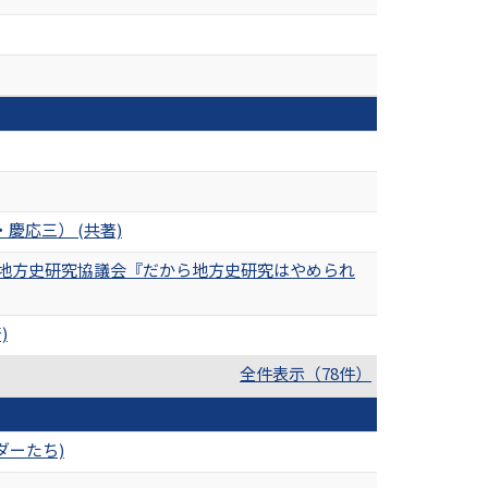
慶応三） (共著)
 地方史研究協議会『だから地方史研究はやめられ
)
全件表示（78件）
ダーたち)