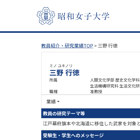
教員紹介・研究業績TOP
> 三野 行徳
ミノ ユキノリ
三野 行徳
所属
人間文化学部 歴史文化学科
生活機構研究科 生活文化
職種
准教授
業績
教員の研究テーマ等
江戸幕府旗本や北海道に移住した武家を対象
受験生・学生へのメッセージ