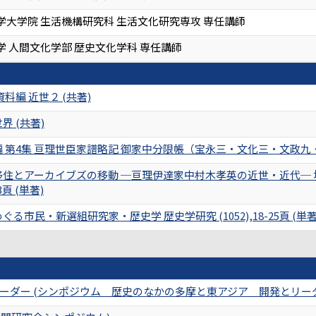
学大学院 生活機構研究科 生活文化研究専攻 専任講師
学 人間文化学部 歴史文化学科 専任講師
料編 近世２ (共著)
 (共著)
 第4集 亘理世臣家譜略記 御家中分限帳（宝永三・文化三・文政九・
移住とアーカイブズの移動 ─亘理伊達家中村木孝英の近世・近代─
3頁 (単著)
る市民・新選組研究家・歴史学 歴史学研究 (1052),18-25頁 (単著
ーダー (シンポジウム 歴史のなかの多摩と東アジア 開発とリー