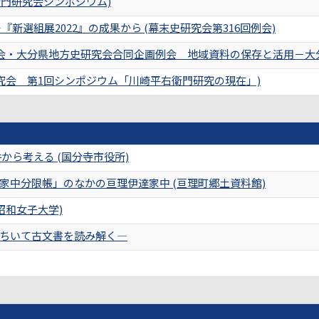
衛門研究会シンポジウム)
新選組展2022』の成果から (幕末史研究会第316回例会)
議会・大分県地方史研究会合同企画例会 地域資料の保存と活用－大
研究会 第1回シンポジウム「川崎平右衛門研究の現在」)
から考える (国分寺市役所)
家中分限帳」のなかの亘理伊達家中 (亘理町郷土資料館)
昭和女子大学)
ちいて古文書を読み解く―