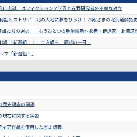
府に忠誠」はフィクション？学界と在野研究者の不幸な対立
史秘話ヒストリア 北の大地に夢をひらけ！ お殿さまの北海道開拓
S「英雄たちの選択 「もうひとつの明治維新〜敗者・伊達家 北海道
時代劇「新選組！！ 土方歳三 最期の一日」
ドラマ「新選組！」
の歴史講座の開講
の現在に関する実習
ディア作品を使用した歴史講義