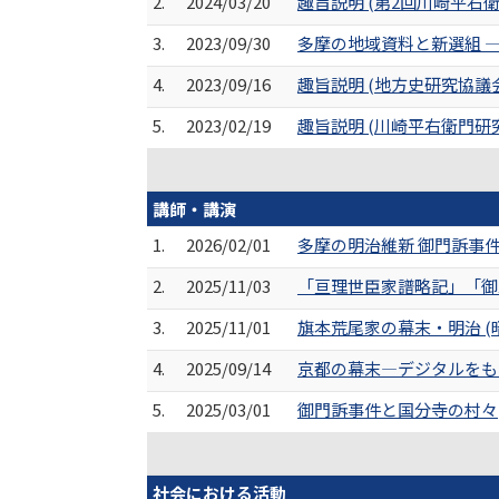
2.
2024/03/20
趣旨説明 (第2回川崎平右
3.
2023/09/30
多摩の地域資料と新選組 ―『
4.
2023/09/16
趣旨説明 (地方史研究協
5.
2023/02/19
趣旨説明 (川崎平右衛門
講師・講演
1.
2026/02/01
多摩の明治維新 御門訴事件
2.
2025/11/03
「亘理世臣家譜略記」「御
3.
2025/11/01
旗本荒尾家の幕末・明治 (
4.
2025/09/14
京都の幕末―デジタルをも
5.
2025/03/01
御門訴事件と国分寺の村々
社会における活動