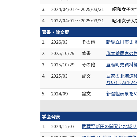
3.
2024/04/01 ～ 2025/03/31
昭和女子大
4.
2022/04/01 ～ 2025/03/31
昭和女子大
著書・論文歴
1.
2026/03
その他
新編立川市史 資
2.
2025/10/29
著書
旗本荒尾家の世界
3.
2025/10/29
その他
亘理町史資料編
4.
2025/03
論文
武家の北海道
ない』,234-24
5.
2024/09
論文
新選組表象をめぐ
学会発表
1.
2024/12/07
武蔵野新田の開発と地域リ