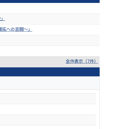
史」
開拓への苦闘〜」
全件表示（7件）