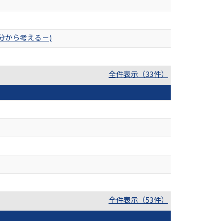
分から考える－)
全件表示（33件）
全件表示（53件）