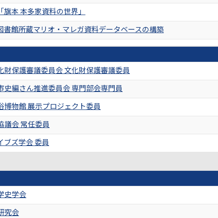
「旗本 本多家資料の世界」
図書館所蔵マリオ・マレガ資料データベースの構築
化財保護審議委員会 文化財保護審議委員
市史編さん推進委員会 専門部会専門員
俗博物館 展示プロジェクト委員
協議会 常任委員
イブズ学会 委員
学史学会
研究会