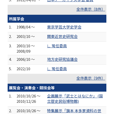
全件表示（8件）
所属学会
1.
1998/04 ～
東京学芸大学史学会
2.
2003/10 ～
関東近世史研究会
3.
2003/10 ～
∟ 常任委員
2008/09
4.
2006/10 ～
地方史研究協議会
5.
2022/10
∟ 常任委員
全件表示（9件）
展覧会・演奏会・競技会等
1.
2010/10/26 ～
企画展示「武士とはなにか」 (国
2010/12/26
立歴史民俗博物館)
2.
2010/10/26 ～
特集展示「旗本 本多家資料の世