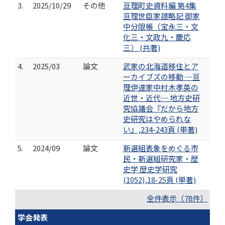
3.
2025/10/29
その他
亘理町史資料編 第4集
亘理世臣家譜略記 御家
中分限帳（宝永三・文
化三・文政九・慶応
三） (共著)
4.
2025/03
論文
武家の北海道移住とア
ーカイブズの移動 ─亘
理伊達家中村木孝英の
近世・近代─ 地方史研
究協議会『だから地方
史研究はやめられな
い』,234-243頁 (単著)
5.
2024/09
論文
新選組表象をめぐる市
民・新選組研究家・歴
史学 歴史学研究
(1052),18-25頁 (単著)
全件表示（78件）
学会発表