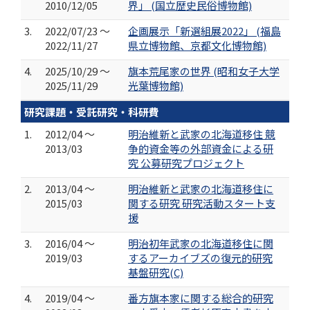
2010/12/05
界」 (国立歴史民俗博物館)
3.
2022/07/23 ～
企画展示「新選組展2022」 (福島
2022/11/27
県立博物館、京都文化博物館)
4.
2025/10/29 ～
旗本荒尾家の世界 (昭和女子大学
2025/11/29
光葉博物館)
研究課題・受託研究・科研費
1.
2012/04 ～
明治維新と武家の北海道移住 競
2013/03
争的資金等の外部資金による研
究 公募研究プロジェクト
2.
2013/04 ～
明治維新と武家の北海道移住に
2015/03
関する研究 研究活動スタート支
援
3.
2016/04 ～
明治初年武家の北海道移住に関
2019/03
するアーカイブズの復元的研究
基盤研究(C)
4.
2019/04 ～
番方旗本家に関する総合的研究