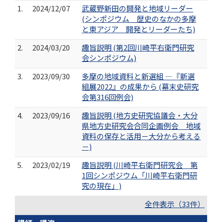
1.
2024/12/07
武蔵野新田の開発と地域リーダー
(シンポジウム 歴史のなかの多摩
と東アジア 開発とリーダーたち)
2.
2024/03/20
趣旨説明 (第2回川崎平右衛門研究
会シンポジウム)
3.
2023/09/30
多摩の地域資料と新選組 ―『新選
組展2022』の成果から (幕末史研究
会第316回例会)
4.
2023/09/16
趣旨説明 (地方史研究協議会・大分
県地方史研究会合同企画例会 地域
資料の保存と活用－大分から考える
－)
5.
2023/02/19
趣旨説明 (川崎平右衛門研究会 第
1回シンポジウム「川崎平右衛門研
究の現在」)
全件表示（33件）