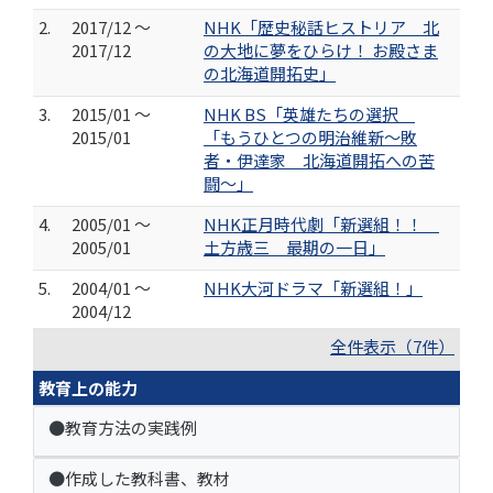
2.
2017/12 ～
NHK「歴史秘話ヒストリア 北
2017/12
の大地に夢をひらけ！ お殿さま
の北海道開拓史」
3.
2015/01 ～
NHK BS「英雄たちの選択
2015/01
「もうひとつの明治維新〜敗
者・伊達家 北海道開拓への苦
闘〜」
4.
2005/01 ～
NHK正月時代劇「新選組！！
2005/01
土方歳三 最期の一日」
5.
2004/01 ～
NHK大河ドラマ「新選組！」
2004/12
全件表示（7件）
教育上の能力
●教育方法の実践例
●作成した教科書、教材