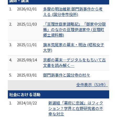
講師・講演
1.
2026/02/01
多摩の明治維新 御門訴事件から考
える (国分寺市役所)
2.
2025/11/03
「亘理世臣家譜略記」「御家中分限
帳」のなかの亘理伊達家中 (亘理町
郷土資料館)
3.
2025/11/01
旗本荒尾家の幕末・明治 (昭和女子
大学)
4.
2025/09/14
京都の幕末―デジタルをもちいて古
文書を読み解く―
5.
2025/03/01
御門訴事件と国分寺の村々
全件表示（53件）
社会における活動
1.
2024/10/22
新選組「幕府に忠誠」はフィク
ション？学界と在野研究者の不
幸な対立