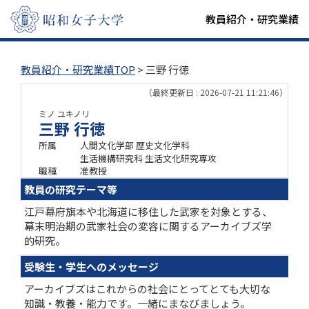
教員紹介・研究業績
教員紹介・研究業績TOP
> 三野 行徳
（最終更新日 : 2026-07-21 11:21:46）
ミノ ユキノリ
三野 行徳
所属
人間文化学部 歴史文化学科
生活機構研究科 生活文化研究専攻
職種
准教授
教員の研究テーマ等
江戸幕府旗本や北海道に移住した武家を対象とする、
幕末明治期の武家社会の変容に関するアーカイブズ学
的研究。
受験生・学生へのメッセージ
アーカイブズはこれからの社会にとってとても大切な
知識・教養・能力です。一緒にまなびましょう。