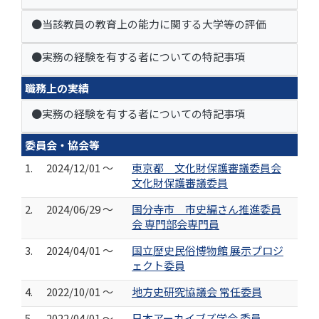
●当該教員の教育上の能力に関する大学等の評価
●実務の経験を有する者についての特記事項
職務上の実績
●実務の経験を有する者についての特記事項
委員会・協会等
1.
2024/12/01 ～
東京都 文化財保護審議委員会
文化財保護審議委員
2.
2024/06/29 ～
国分寺市 市史編さん推進委員
会 専門部会専門員
3.
2024/04/01 ～
国立歴史民俗博物館 展示プロジ
ェクト委員
4.
2022/10/01 ～
地方史研究協議会 常任委員
5.
2022/04/01 ～
日本アーカイブズ学会 委員