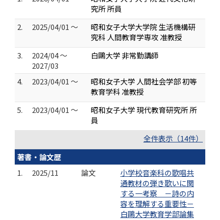
究所 所員
2.
2025/04/01 ～
昭和女子大学大学院 生活機構研
究科 人間教育学専攻 准教授
3.
2024/04 ～
白鷗大学 非常勤講師
2027/03
4.
2023/04/01 ～
昭和女子大学 人間社会学部 初等
教育学科 准教授
5.
2023/04/01 ～
昭和女子大学 現代教育研究所 所
員
全件表示（14件）
著書・論文歴
1.
2025/11
論文
小学校音楽科の歌唱共
通教材の弾き歌いに関
する一考察 －詩の内
容を理解する重要性－
白鷗大学教育学部論集