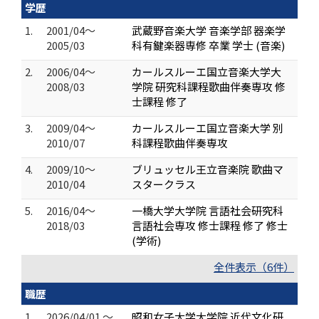
学歴
1.
2001/04～
武蔵野音楽大学 音楽学部 器楽学
2005/03
科有鍵楽器専修 卒業 学士 (音楽)
2.
2006/04～
カールスルーエ国立音楽大学大
2008/03
学院 研究科課程歌曲伴奏専攻 修
士課程 修了
3.
2009/04～
カールスルーエ国立音楽大学 別
2010/07
科課程歌曲伴奏専攻
4.
2009/10～
ブリュッセル王立音楽院 歌曲マ
2010/04
スタークラス
5.
2016/04～
一橋大学大学院 言語社会研究科
2018/03
言語社会専攻 修士課程 修了 修士
(学術)
全件表示（6件）
職歴
1.
2026/04/01 ～
昭和女子大学大学院 近代文化研