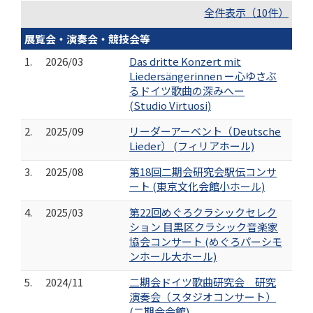
全件表示（10件）
展覧会・演奏会・競技会等
1.
2026/03
Das dritte Konzert mit
Liedersängerinnen ー心ゆさぶ
るドイツ歌曲の深みへー
(Studio Virtuosi)
2.
2025/09
リーダーアーベント（Deutsche
Lieder） (フィリアホール)
3.
2025/08
第18回二期会研究会駅伝コンサ
ート (東京文化会館小ホール)
4.
2025/03
第22回めぐろクラシックセレク
ション 目黒区クラシック音楽家
協会コンサート (めぐろパーシモ
ンホール大ホール)
5.
2024/11
二期会ドイツ歌曲研究会 研究
演奏会（スタジオコンサート）
(二期会会館)