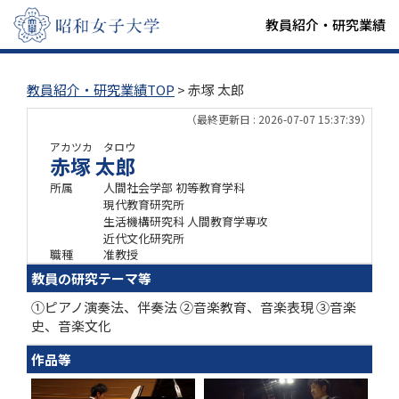
教員紹介・研究業績
教員紹介・研究業績TOP
> 赤塚 太郎
（最終更新日 : 2026-07-07 15:37:39）
アカツカ タロウ
赤塚 太郎
所属
人間社会学部 初等教育学科
現代教育研究所
生活機構研究科 人間教育学専攻
近代文化研究所
職種
准教授
教員の研究テーマ等
①ピアノ演奏法、伴奏法 ②音楽教育、音楽表現 ③音楽
史、音楽文化
作品等