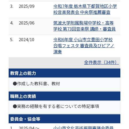
3.
2025/09
令和7年度 栃木県下都賀地区小学
校音楽発表会 中央祭推薦審査
4.
2025/06
筑波大学附属駒場中学校・高等
学校 第73回音楽祭 講師・審査員
5.
2024/10
令和6年度 小山市立豊田小学校
合唱フェスタ 審査員及びピアノ
演奏
全件表示（34件）
教育上の能力
●作成した教科書、教材
職務上の実績
●実務の経験を有する者についての特記事項
委員会・協会等
1.
2025/04 ～
小山市文化芸術振興審議会委員