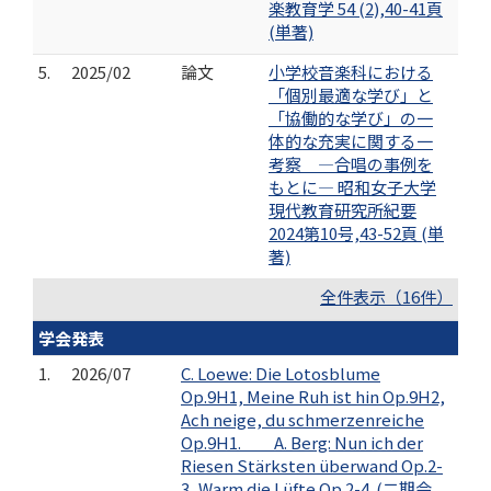
楽教育学 54 (2),40-41頁
(単著)
5.
2025/02
論文
小学校音楽科における
「個別最適な学び」と
「協働的な学び」の一
体的な充実に関する一
考察 ―合唱の事例を
もとに― 昭和女子大学
現代教育研究所紀要
2024第10号,43-52頁 (単
著)
全件表示（16件）
学会発表
1.
2026/07
C. Loewe: Die Lotosblume
Op.9H1, Meine Ruh ist hin Op.9H2,
Ach neige, du schmerzenreiche
Op.9H1. A. Berg: Nun ich der
Riesen Stärksten überwand Op.2-
3, Warm die Lüfte Op.2-4. (二期会