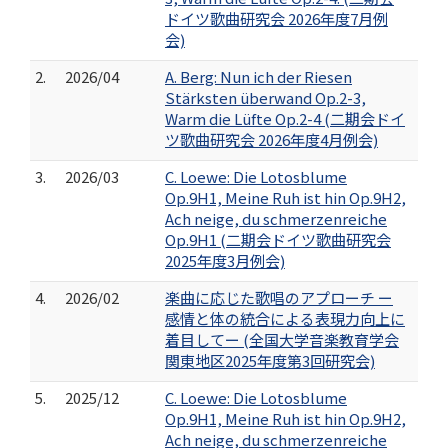
ドイツ歌曲研究会 2026年度7月例
会)
2.
2026/04
A. Berg: Nun ich der Riesen
Stärksten überwand Op.2-3,
Warm die Lüfte Op.2-4 (二期会ドイ
ツ歌曲研究会 2026年度4月例会)
3.
2026/03
C. Loewe: Die Lotosblume
Op.9H1, Meine Ruh ist hin Op.9H2,
Ach neige, du schmerzenreiche
Op.9H1 (二期会ドイツ歌曲研究会
2025年度3月例会)
4.
2026/02
楽曲に応じた歌唱のアプローチ ー
感情と体の統合による表現力向上に
着目してー (全国大学音楽教育学会
関東地区2025年度第3回研究会)
5.
2025/12
C. Loewe: Die Lotosblume
Op.9H1, Meine Ruh ist hin Op.9H2,
Ach neige, du schmerzenreiche