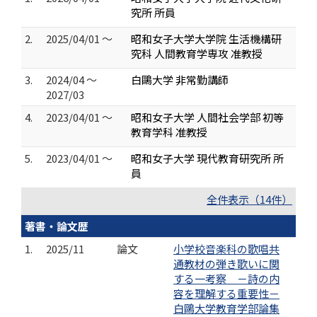
究所 所員
2.
2025/04/01 ～
昭和女子大学大学院 生活機構研
究科 人間教育学専攻 准教授
3.
2024/04 ～
白鷗大学 非常勤講師
2027/03
4.
2023/04/01 ～
昭和女子大学 人間社会学部 初等
教育学科 准教授
5.
2023/04/01 ～
昭和女子大学 現代教育研究所 所
員
全件表示（14件）
著書・論文歴
1.
2025/11
論文
小学校音楽科の歌唱共
通教材の弾き歌いに関
する一考察 －詩の内
容を理解する重要性－
白鷗大学教育学部論集