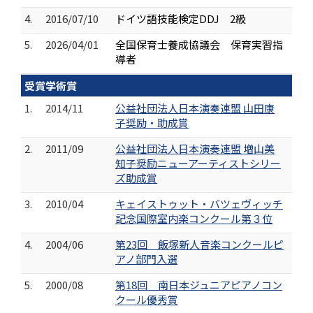
4.
2016/07/10
ドイツ語技能検定DDJ 2級
5.
2026/04/01
全国保育士養成協議会 保育実習指
導者
受賞学術賞
1.
2014/11
公益社団法人日本演奏連盟 山田康
子奨励・助成賞
2.
2011/09
公益社団法人日本演奏連盟 増山美
知子奨励ニューアーティストシリー
ズ助成賞
3.
2010/04
キェイストゥット・バツェヴィッチ
記念国際室内楽コンクール第３位
4.
2004/06
第23回 飯塚新人音楽コンクールピ
アノ部門入選
5.
2000/08
第18回 南日本ジュニアピアノコン
クール優秀賞