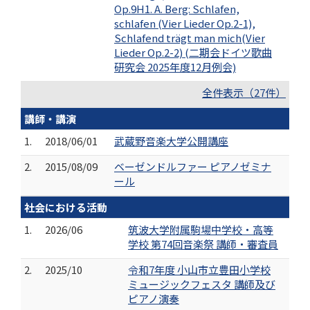
Op.9H1. A. Berg: Schlafen,
schlafen (Vier Lieder Op.2-1),
Schlafend trägt man mich(Vier
Lieder Op.2-2) (二期会ドイツ歌曲
研究会 2025年度12月例会)
全件表示（27件）
講師・講演
1.
2018/06/01
武蔵野音楽大学公開講座
2.
2015/08/09
ベーゼンドルファー ピアノゼミナ
ール
社会における活動
1.
2026/06
筑波大学附属駒場中学校・高等
学校 第74回音楽祭 講師・審査員
2.
2025/10
令和7年度 小山市立豊田小学校
ミュージックフェスタ 講師及び
ピアノ演奏