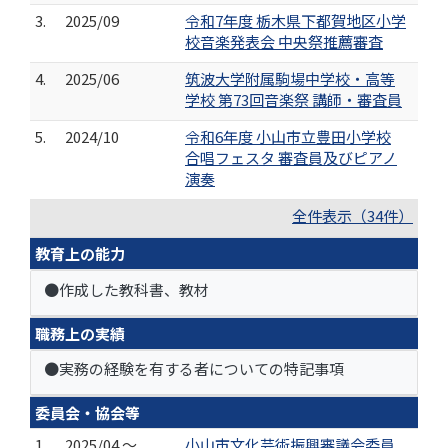
3.
2025/09
令和7年度 栃木県下都賀地区小学
校音楽発表会 中央祭推薦審査
4.
2025/06
筑波大学附属駒場中学校・高等
学校 第73回音楽祭 講師・審査員
5.
2024/10
令和6年度 小山市立豊田小学校
合唱フェスタ 審査員及びピアノ
演奏
全件表示（34件）
教育上の能力
●作成した教科書、教材
職務上の実績
●実務の経験を有する者についての特記事項
委員会・協会等
1.
2025/04 ～
小山市文化芸術振興審議会委員