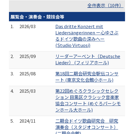
全件表示（10件）
展覧会・演奏会・競技会等
1.
2026/03
Das dritte Konzert mit
Liedersängerinnen ー心ゆさぶ
るドイツ歌曲の深みへー
(Studio Virtuosi)
2.
2025/09
リーダーアーベント（Deutsche
Lieder） (フィリアホール)
3.
2025/08
第18回二期会研究会駅伝コンサ
ート (東京文化会館小ホール)
4.
2025/03
第22回めぐろクラシックセレク
ション 目黒区クラシック音楽家
協会コンサート (めぐろパーシモ
ンホール大ホール)
5.
2024/11
二期会ドイツ歌曲研究会 研究
演奏会（スタジオコンサート）
(二期会会館)