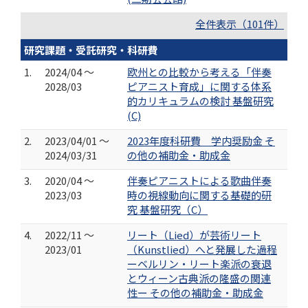
全件表示（101件）
研究課題・受託研究・科研費
1.
2024/04 ～
欧州との比較から考える「伴奏
2028/03
ピアニスト育成」に関する体系
的カリキュラムの検討 基盤研究
(C)
2.
2023/04/01 ～
2023年度科研費 学内奨励金 そ
2024/03/31
の他の補助金・助成金
3.
2020/04 ～
伴奏ピアニストによる歌曲伴奏
2023/03
時の視線動向に関する基礎的研
究 基盤研究（C）
4.
2022/11 ～
リート（Lied）が芸術リート
2023/01
（Kunstlied）へと発展した過程
ーベルリン・リート楽派の衰退
とウィーン古典派の隆盛の関連
性ー その他の補助金・助成金