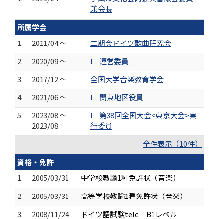
兼会長
所属学会
1.
2011/04 ～
二期会ドイツ歌曲研究会
2.
2020/09 ～
∟ 運営委員
3.
2017/12 ～
全国大学音楽教育学会
4.
2021/06 ～
∟ 関東地区役員
5.
2023/08 ～
∟ 第38回全国大会<東京大会>実
2023/08
行委員
全件表示（10件）
資格・免許
1.
2005/03/31
中学校教諭1種免許状（音楽）
2.
2005/03/31
高等学校教諭1種免許状（音楽）
3.
2008/11/24
ドイツ語試験telc B1レベル