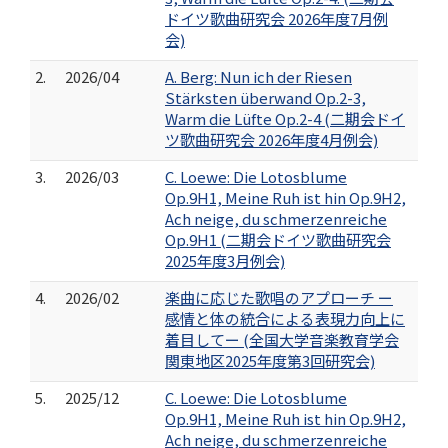
ドイツ歌曲研究会 2026年度7月例
会)
2.
2026/04
A. Berg: Nun ich der Riesen
Stärksten überwand Op.2-3,
Warm die Lüfte Op.2-4 (二期会ドイ
ツ歌曲研究会 2026年度4月例会)
3.
2026/03
C. Loewe: Die Lotosblume
Op.9H1, Meine Ruh ist hin Op.9H2,
Ach neige, du schmerzenreiche
Op.9H1 (二期会ドイツ歌曲研究会
2025年度3月例会)
4.
2026/02
楽曲に応じた歌唱のアプローチ ー
感情と体の統合による表現力向上に
着目してー (全国大学音楽教育学会
関東地区2025年度第3回研究会)
5.
2025/12
C. Loewe: Die Lotosblume
Op.9H1, Meine Ruh ist hin Op.9H2,
Ach neige, du schmerzenreiche