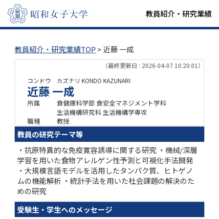
教員紹介・研究業績
教員紹介・研究業績TOP
> 近藤 一成
（最終更新日 : 2026-04-07 10:20:01）
コンドウ カズナリ
KONDO KAZUNARI
近藤 一成
所属
食健康科学部 食安全マネジメント学科
生活機構研究科 生活機構学専攻
職種
教授
教員の研究テーマ等
・抗原特異的な免疫寛容誘導に関する研究 ・機械/深層
学習を用いた食物アレルゲン性予測と可視化手法開発
・大規模言語モデルを活用したタンパク質、ヒトゲノ
ムの機能解析 ・統計手法を用いた社会課題の解決のた
めの研究
受験生・学生へのメッセージ