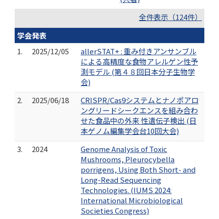
全件表示（124件）
学会発表
1.
2025/12/05
allerSTAT+ : 重み付きアンサンブル
による高精度な食物アレルゲン性予
測モデル (第４８回日本分子生物学
会)
2.
2025/06/18
CRISPR/Cas9システムとナノポアロ
ングリードシークエンスを組み合わ
せた食品中の外来 性遺伝子検出 (日
本ゲノム編集学会台10回大会)
3.
2024
Genome Analysis of Toxic
Mushrooms, Pleurocybella
porrigens, Using Both Short- and
Long-Read Sequencing
Technologies. (IUMS 2024:
International Microbiological
Societies Congress)