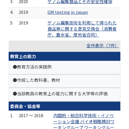
3.
2020
ゲノム編集食品とその安全性確保
4.
2019
GM testing in Japan
5.
2019
ゲノム編集技術を利用して得られた
食品等に関する意見交換会（消費者
庁、農水省、厚労省合同）
全件表示（7件）
教育上の能力
●教育方法の実践例
●作成した教科書、教材
●当該教員の教育上の能力に関する大学等の評価
委員会・協会等
1.
2017 ～ 2018
内閣府・総合科学技術・イノベ
ーション会議 バイオ戦略検討ワ
ーキングループ ワーキングルー