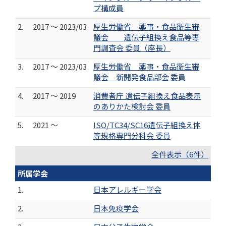
プ構成員
2.
2017 ～ 2023/03
厚生労働省 薬事・食品衛生審
議会 遺伝子組換え食品等専
門調査会 委員（座長）
3.
2017 ～ 2023/03
厚生労働省 薬事・食品衛生審
議会 新開発食品部会 委員
4.
2017 ～ 2019
消費者庁 遺伝子組換え食品表示
のありかた検討会 委員
5.
2021 ～
ISO/TC34/SC16遺伝子組換え体
等規格専門分科会 委員
全件表示（6件）
所属学会
1.
日本アレルギー学会
2.
日本免疫学会