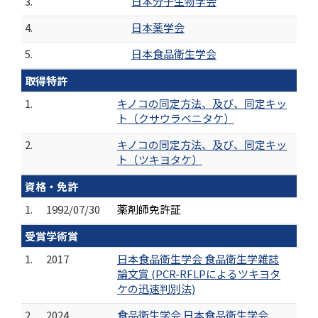
3.
日本分子生物学会
4.
日本薬学会
5.
日本食品衛生学会
取得特許
1.
キノコの同定方法、及び、同定キッ
ト（クサウラベニタケ）
2.
キノコの同定方法、及び、同定キッ
ト（ツキヨタケ）
資格・免許
1.
1992/07/30
薬剤師免許証
受賞学術賞
1.
2017
日本食品衛生学会 食品衛生学雑誌
論文賞 (PCR-RFLPによるツキヨタ
ケの迅速判別法)
2.
2024
食品衛生学会 日本食品衛生学会