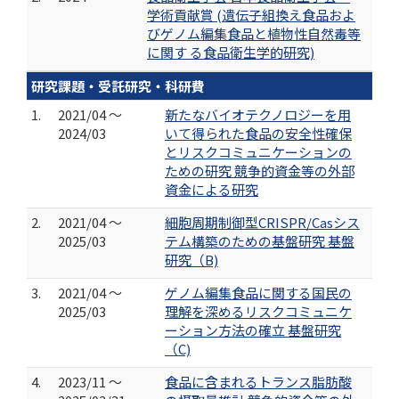
学術貢献賞 (遺伝子組換え食品およ
びゲノム編集食品と植物性自然毒等
に関す る食品衛生学的研究)
研究課題・受託研究・科研費
1.
2021/04 ～
新たなバイオテクノロジーを用
2024/03
いて得られた食品の安全性確保
とリスクコミュニケーションの
ための研究 競争的資金等の外部
資金による研究
2.
2021/04 ～
細胞周期制御型CRISPR/Casシス
2025/03
テム構築のための基盤研究 基盤
研究（B)
3.
2021/04 ～
ゲノム編集食品に関する国民の
2025/03
理解を深めるリスクコミュニケ
ーション方法の確立 基盤研究
（C)
4.
2023/11 ～
食品に含まれるトランス脂肪酸