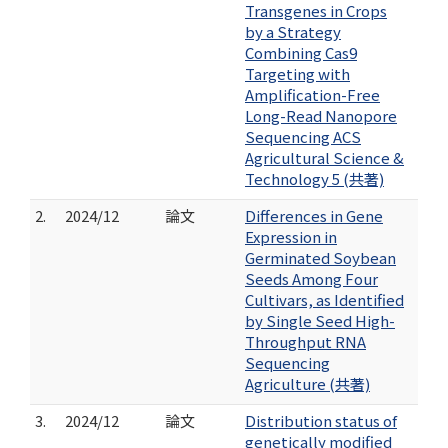
Transgenes in Crops
by a Strategy
Combining Cas9
Targeting with
Amplification-Free
Long-Read Nanopore
Sequencing ACS
Agricultural Science &
Technology 5 (共著)
2.
2024/12
論文
Differences in Gene
Expression in
Germinated Soybean
Seeds Among Four
Cultivars, as Identified
by Single Seed High-
Throughput RNA
Sequencing
Agriculture (共著)
3.
2024/12
論文
Distribution status of
genetically modified