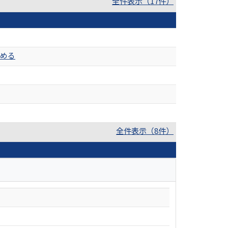
全件表示（17件）
つめる
全件表示（8件）