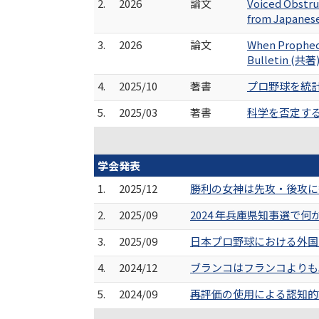
2.
2026
論文
Voiced Obstru
from Japanese
3.
2026
論文
When Prophecy
Bulletin (共著
4.
2025/10
著書
プロ野球を統計
5.
2025/03
著書
科学を否定す
学会発表
1.
2025/12
勝利の女神は先攻・後攻に
2.
2025/09
2024 年兵庫県知事選で何
3.
2025/09
日本プロ野球における外国
4.
2024/12
ブランコはフランコよりも
5.
2024/09
再評価の使用による認知的評