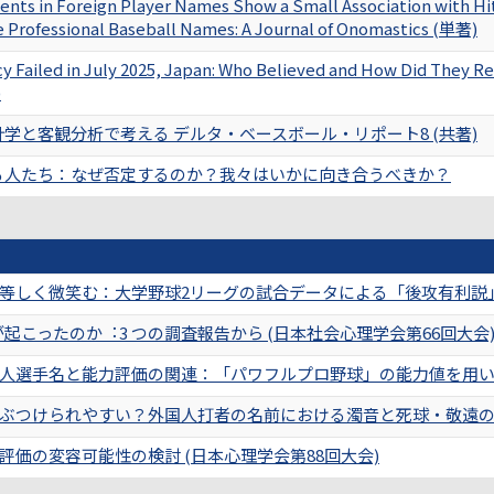
ents in Foreign Player Names Show a Small Association with Hi
 Professional Baseball Names: A Journal of Onomastics (単著)
 Failed in July 2025, Japan: Who Believed and How Did They Re
)
学と客観分析で考える デルタ・ベースボール・リポート8 (共著)
る人たち：なぜ否定するのか？我々はいかに向き合うべきか？
等しく微笑む：大学野球2リーグの試合データによる「後攻有利説」の
が起こったのか︓3 つの調査報告から (日本社会心理学会第66回大会
人選手名と能力評価の関連：「パワフルプロ野球」の能力値を用いた検
ぶつけられやすい？外国人打者の名前における濁音と死球・敬遠の関
価の変容可能性の検討 (日本心理学会第88回大会)