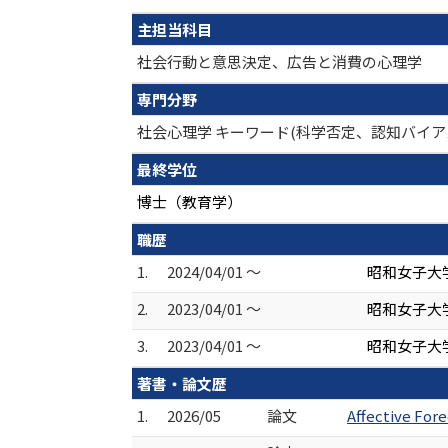
主担当科目
社会行動と意思決定、広告と消費の心理学
専門分野
社会心理学 キーワード(科学否定、認知バイア
最終学位
博士（教育学）
職歴
1.
2024/04/01 ～
昭和女子大
2.
2023/04/01 ～
昭和女子大
3.
2023/04/01 ～
昭和女子大学
著書・論文歴
1.
2026/05
論文
Affective For