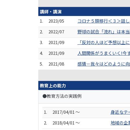
講師・講演
1.
2023/05
コロナ５類移行＜３＞話し
2.
2022/07
野球の試合「流れ」は本当
3.
2021/09
「反対の人ほど予想以上に
4.
2021/09
人間関係がうまくいく!今
5.
2021/08
感情－我々はどのように向
教育上の能力
●教育方法の実践例
1.
2017/04/01 ～
身近なテ
2.
2018/04/01 ～
地域の企