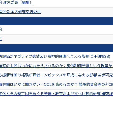
会 運営委員（編集）
理学会 国内研究交流委員
会
会
再評価がネガティブ感情及び精神的健康へ与える影響 若手研究(B)
福感の上昇はいかにもたらされるのか：感情制御発達という視座か
る感情制御の経験が評価コンピテンスの形成に与える影響 若手研究(
情労働はいかに働きがい・QOLを高めるのか？ 競争的資金等の外
変化とその規定因をめぐる発達・教育および文化比較的研究 研究課題 