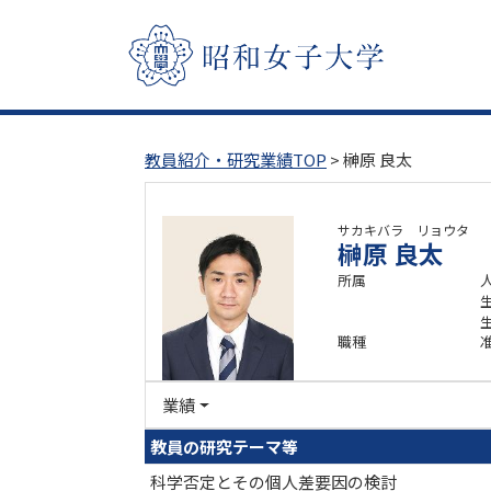
教員紹介・研究業績TOP
> 榊原 良太
サカキバラ リョウタ
榊原 良太
所属
職種
業績
教員の研究テーマ等
科学否定とその個人差要因の検討