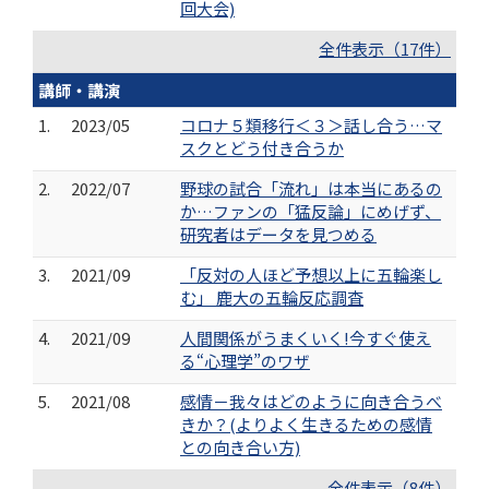
回大会)
全件表示（17件）
講師・講演
1.
2023/05
コロナ５類移行＜３＞話し合う…マ
スクとどう付き合うか
2.
2022/07
野球の試合「流れ」は本当にあるの
か…ファンの「猛反論」にめげず、
研究者はデータを見つめる
3.
2021/09
「反対の人ほど予想以上に五輪楽し
む」 鹿大の五輪反応調査
4.
2021/09
人間関係がうまくいく!今すぐ使え
る“心理学”のワザ
5.
2021/08
感情－我々はどのように向き合うべ
きか？(よりよく生きるための感情
との向き合い方)
全件表示（8件）