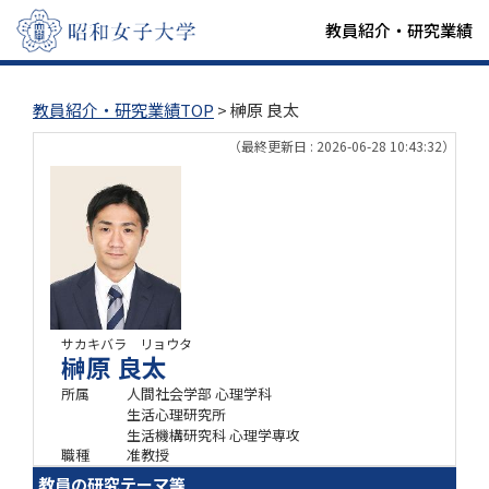
教員紹介・研究業績
教員紹介・研究業績TOP
> 榊原 良太
（最終更新日 : 2026-06-28 10:43:32）
サカキバラ リョウタ
榊原 良太
所属
人間社会学部 心理学科
生活心理研究所
生活機構研究科 心理学専攻
職種
准教授
教員の研究テーマ等