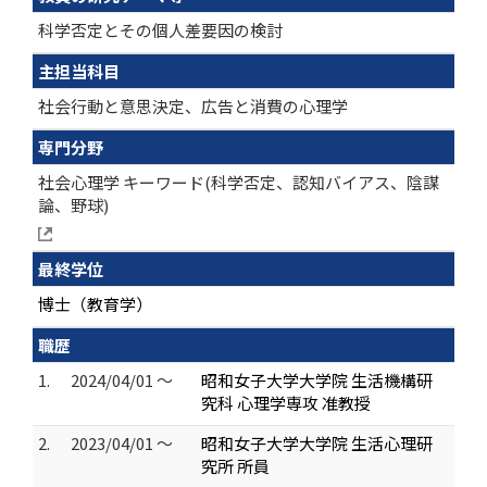
科学否定とその個人差要因の検討
主担当科目
社会行動と意思決定、広告と消費の心理学
専門分野
社会心理学 キーワード(科学否定、認知バイアス、陰謀
論、野球)
最終学位
博士（教育学）
職歴
1.
2024/04/01 ～
昭和女子大学大学院 生活機構研
究科 心理学専攻 准教授
2.
2023/04/01 ～
昭和女子大学大学院 生活心理研
究所 所員