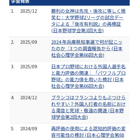
学会発表
1.
2025/12
勝利の女神は先攻・後攻に等しく微
笑む：大学野球2リーグの試合デー
タによる「後攻有利説」の再検証
(日本野球学会第3回大会)
2.
2025/09
2024 年兵庫県知事選で何が起こっ
たのか︓3 つの調査報告から (日本
社会心理学会第66回大会)
3.
2025/09
日本プロ野球における外国人選手名
と能力評価の関連：「パワフルプロ
野球」の能力値を用いた検討 (日本
社会心理学会第66回大会)
4.
2024/12
ブランコはフランコよりもぶつけら
れやすい？外国人打者の名前におけ
る濁音と死球・敬遠の関連 (日本野
球学会第2回大会)
5.
2024/09
再評価の使用による認知的評価の変
容可能性の検討 (日本心理学会第88