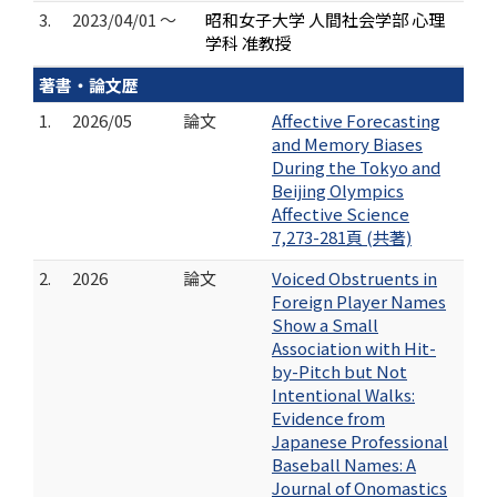
3.
2023/04/01 ～
昭和女子大学 人間社会学部 心理
学科 准教授
著書・論文歴
1.
2026/05
論文
Affective Forecasting
and Memory Biases
During the Tokyo and
Beijing Olympics
Affective Science
7,273-281頁 (共著)
2.
2026
論文
Voiced Obstruents in
Foreign Player Names
Show a Small
Association with Hit-
by-Pitch but Not
Intentional Walks:
Evidence from
Japanese Professional
Baseball Names: A
Journal of Onomastics