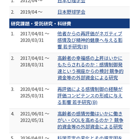
1.
2012/04 ～
日本心理学会
2.
2019/04 ～
日本野球学会
研究課題・受託研究・科研費
1.
2017/04/01 ～
他者からの再評価がネガティブ
2020/03/31
感情及び精神的健康へ与える影
響 若手研究(B)
2.
2017/04/01 ～
高齢者の幸福感の上昇はいかに
2018/03/31
もたらされるのか：感情制御発
達という視座からの検討 競争的
資金等の外部資金による研究
3.
2020/04/01 ～
再評価による感情制御の経験が
2025/03/31
評価コンピテンスの形成に与え
る影響 若手研究(B)
4.
2021/06/01 ～
高齢者の感情労働はいかに働き
2022/05/31
がい・QOLを高めるのか？ 競争
的資金等の外部資金による研究
5.
2026/04/01 ～
科学否定の変化とその規定因を