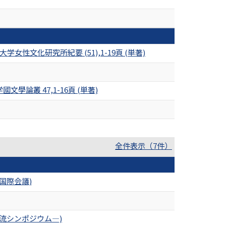
文化研究所紀要 (51),1-19頁 (単著)
論叢 47,1-16頁 (単著)
全件表示（7件）
国際会議)
流シンポジウム―)