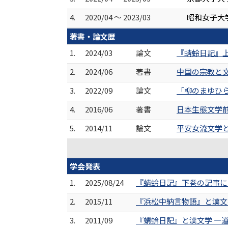
4.
2020/04 ～ 2023/03
昭和女子大
著書・論文歴
1.
2024/03
論文
『蜻蛉日記』上
2.
2024/06
著書
中国の宗教と文
3.
2022/09
論文
「柳のまゆひらく
4.
2016/06
著書
日本生態文学前
5.
2014/11
論文
平安女流文学と
学会発表
1.
2025/08/24
『蜻蛉日記』下巻の記事にお
2.
2015/11
『浜松中納言物語』と漢文学
3.
2011/09
『蜻蛉日記』と漢文学 ―