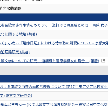
学 非常勤講師
巻長歌の詠作事情をめぐって― 道綱母と陳皇后との間 ― 昭和女子大学女性
化に関する戦略 (共著)
」小考 --『蜻蛉日記』における侍の歌の解釈について-- 京都大学國文學
沿理論研究 (共著)
漢文学についての研究 ―道綱母と菅原孝標女の場合― (単著)
ける漢詩文由来の季節的表現について (第17回 東アジア比較文化
 (東方文学研究会)
道綱母と李豊女― (和漢比較文学会海外特別例会―長安と日中文化交