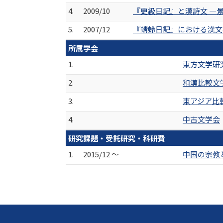
4.
2009/10
『更級日記』と漢詩文 ―景
5.
2007/12
『蜻蛉日記』における漢文
所属学会
1.
東方文学研
2.
和漢比較文
3.
東アジア比
4.
中古文学会
研究課題・受託研究・科研費
1.
2015/12 ～
中国の宗教