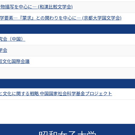
物描写を中心に― (和漢比較文学会)
学要素―『蒙求』との関わりを中心に― (京都大学国文学会)
究会（中国）
学会
較文化国際会議
と文化に関する戦略 中国国家社会科学基金プロジェクト