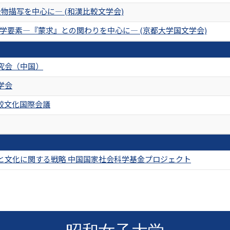
物描写を中心に― (和漢比較文学会)
学要素―『蒙求』との関わりを中心に― (京都大学国文学会)
究会（中国）
学会
較文化国際会議
と文化に関する戦略 中国国家社会科学基金プロジェクト