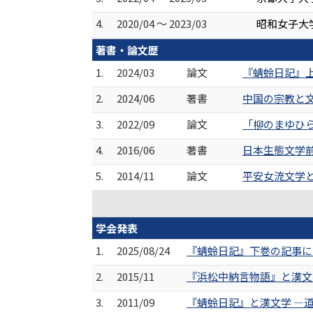
4.
2020/04 ～ 2023/03
昭和女子大
著書・論文歴
1.
2024/03
論文
『蜻蛉日記』上
2.
2024/06
著書
中国の宗教と文
3.
2022/09
論文
「柳のまゆひらく
4.
2016/06
著書
日本生態文学前
5.
2014/11
論文
平安女流文学と
学会発表
1.
2025/08/24
『蜻蛉日記』下巻の記事にお
2.
2015/11
『浜松中納言物語』と漢文学
3.
2011/09
『蜻蛉日記』と漢文学 ―