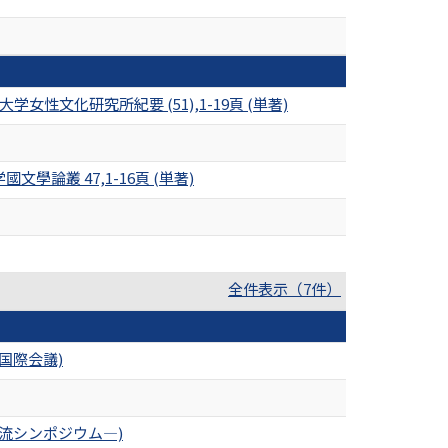
文化研究所紀要 (51),1-19頁 (単著)
論叢 47,1-16頁 (単著)
全件表示（7件）
国際会議)
流シンポジウム―)