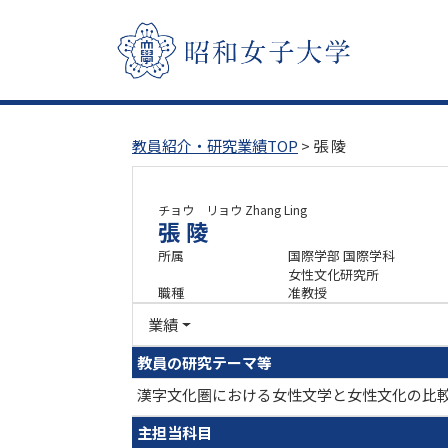
教員紹介・研究業績TOP
> 張 陵
チョウ リョウ
Zhang Ling
張 陵
所属
国際学部 国際学科
女性文化研究所
職種
准教授
業績
教員の研究テーマ等
漢字文化圏における女性文学と女性文化の比
主担当科目