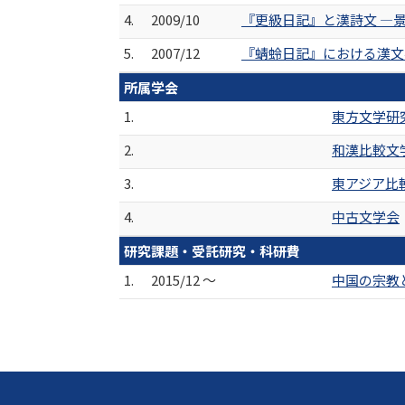
4.
2009/10
『更級日記』と漢詩文 ―景
5.
2007/12
『蜻蛉日記』における漢文
所属学会
1.
東方文学研
2.
和漢比較文
3.
東アジア比
4.
中古文学会
研究課題・受託研究・科研費
1.
2015/12 ～
中国の宗教