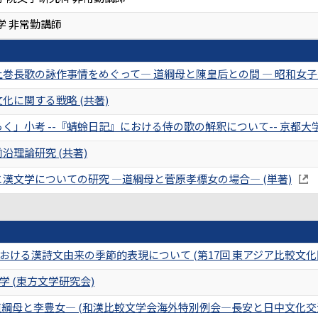
学 非常勤講師
巻長歌の詠作事情をめぐって― 道綱母と陳皇后との間 ― 昭和女子大学女性
化に関する戦略 (共著)
」小考 --『蜻蛉日記』における侍の歌の解釈について-- 京都大学國文學
沿理論研究 (共著)
漢文学についての研究 ―道綱母と菅原孝標女の場合― (単著)
ける漢詩文由来の季節的表現について (第17回 東アジア比較文化
 (東方文学研究会)
道綱母と李豊女― (和漢比較文学会海外特別例会―長安と日中文化交