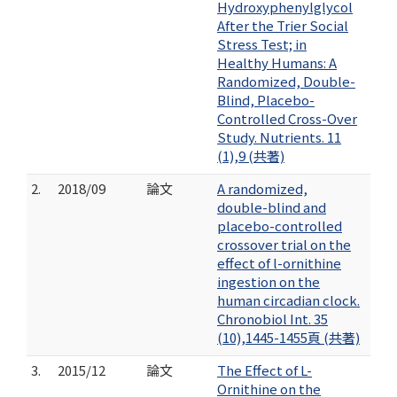
Hydroxyphenylglycol
After the Trier Social
Stress Test; in
Healthy Humans: A
Randomized, Double-
Blind, Placebo-
Controlled Cross-Over
Study. Nutrients. 11
(1),9 (共著)
2.
2018/09
論文
A randomized,
double-blind and
placebo-controlled
crossover trial on the
effect of l-ornithine
ingestion on the
human circadian clock.
Chronobiol Int. 35
(10),1445-1455頁 (共著)
3.
2015/12
論文
The Effect of L-
Ornithine on the