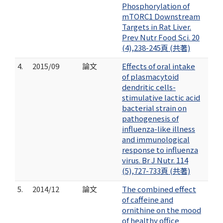
Phosphorylation of
mTORC1 Downstream
Targets in Rat Liver.
Prev Nutr Food Sci. 20
(4),238-245頁 (共著)
4.
2015/09
論文
Effects of oral intake
of plasmacytoid
dendritic cells-
stimulative lactic acid
bacterial strain on
pathogenesis of
influenza-like illness
and immunological
response to influenza
virus. Br J Nutr. 114
(5),727-733頁 (共著)
5.
2014/12
論文
The combined effect
of caffeine and
ornithine on the mood
of healthy office