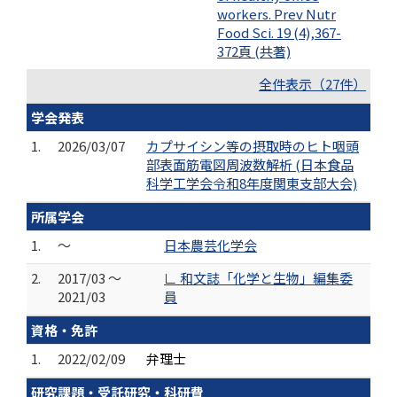
workers. Prev Nutr
Food Sci. 19 (4),367-
372頁 (共著)
全件表示（27件）
学会発表
1.
2026/03/07
カプサイシン等の摂取時のヒト咽頭
部表面筋電図周波数解析 (日本食品
科学工学会令和8年度関東支部大会)
所属学会
1.
～
日本農芸化学会
2.
2017/03 ～
∟ 和文誌「化学と生物」編集委
2021/03
員
資格・免許
1.
2022/02/09
弁理士
研究課題・受託研究・科研費