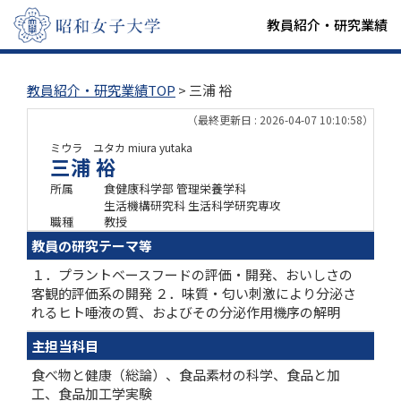
教員紹介・研究業績
教員紹介・研究業績TOP
> 三浦 裕
（最終更新日 : 2026-04-07 10:10:58）
ミウラ ユタカ
miura yutaka
三浦 裕
所属
食健康科学部 管理栄養学科
生活機構研究科 生活科学研究専攻
職種
教授
教員の研究テーマ等
１．プラントベースフードの評価・開発、おいしさの
客観的評価系の開発 ２．味質・匂い刺激により分泌さ
れるヒト唾液の質、およびその分泌作用機序の解明
主担当科目
食べ物と健康（総論）、食品素材の科学、食品と加
工、食品加工学実験