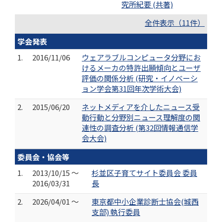
究所紀要 (共著)
全件表示（11件）
学会発表
1.
2016/11/06
ウェアラブルコンピュータ分野にお
けるメーカの特許出願傾向とユーザ
評価の関係分析 (研究・イノベーシ
ョン学会第31回年次学術大会)
2.
2015/06/20
ネットメディアを介したニュース受
動行動と分野別ニュース理解度の関
連性の調査分析 (第32回情報通信学
会大会)
委員会・協会等
1.
2013/10/15 ～
杉並区子育てサイト委員会 委員
2016/03/31
長
2.
2026/04/01 ～
東京都中小企業診断士協会(城西
支部) 執行委員