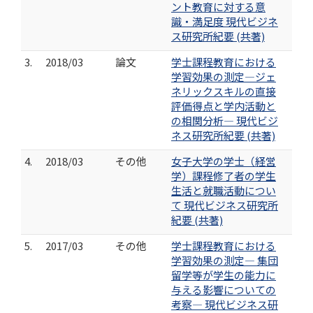
ント教育に対する意
識・満足度 現代ビジネ
ス研究所紀要 (共著)
3.
2018/03
論文
学士課程教育における
学習効果の測定―ジェ
ネリックスキルの直接
評価得点と学内活動と
の相関分析― 現代ビジ
ネス研究所紀要 (共著)
4.
2018/03
その他
女子大学の学士（経営
学）課程修了者の学生
生活と就職活動につい
て 現代ビジネス研究所
紀要 (共著)
5.
2017/03
その他
学士課程教育における
学習効果の測定― 集団
留学等が学生の能力に
与える影響についての
考察― 現代ビジネス研