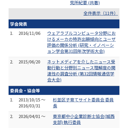
究所紀要 (共著)
全件表示（11件）
学会発表
1.
2016/11/06
ウェアラブルコンピュータ分野にお
けるメーカの特許出願傾向とユーザ
評価の関係分析 (研究・イノベーシ
ョン学会第31回年次学術大会)
2.
2015/06/20
ネットメディアを介したニュース受
動行動と分野別ニュース理解度の関
連性の調査分析 (第32回情報通信学
会大会)
委員会・協会等
1.
2013/10/15 ～
杉並区子育てサイト委員会 委員
2016/03/31
長
2.
2026/04/01 ～
東京都中小企業診断士協会(城西
支部) 執行委員