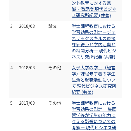
ント教育に対する意
識・満足度 現代ビジネ
ス研究所紀要 (共著)
3.
2018/03
論文
学士課程教育における
学習効果の測定―ジェ
ネリックスキルの直接
評価得点と学内活動と
の相関分析― 現代ビジ
ネス研究所紀要 (共著)
4.
2018/03
その他
女子大学の学士（経営
学）課程修了者の学生
生活と就職活動につい
て 現代ビジネス研究所
紀要 (共著)
5.
2017/03
その他
学士課程教育における
学習効果の測定― 集団
留学等が学生の能力に
与える影響についての
考察― 現代ビジネス研