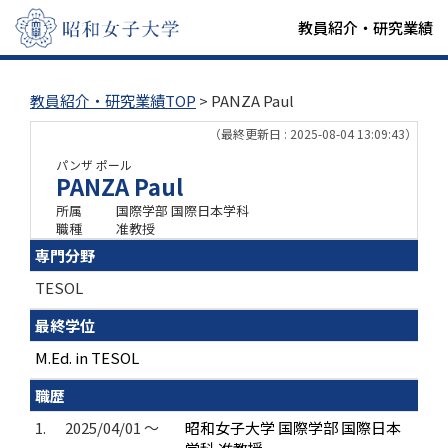
教員紹介・研究業績
教員紹介・研究業績TOP
> PANZA Paul
（最終更新日 : 2025-08-04 13:09:43）
パンザ ポール
PANZA Paul
所属
国際学部 国際日本学科
職種
准教授
専門分野
TESOL
最終学位
M.Ed. in TESOL
職歴
1.
2025/04/01 ～
昭和女子大学 国際学部 国際日本