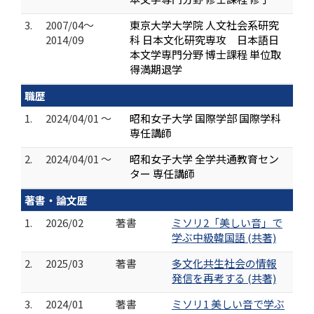
3.
2007/04～
東京大学大学院 人文社会系研究
2014/09
科 日本文化研究専攻 日本語日
本文学専門分野 博士課程 単位取
得満期退学
職歴
1.
2024/04/01 ～
昭和女子大学 国際学部 国際学科
専任講師
2.
2024/04/01 ～
昭和女子大学 全学共通教育セン
ター 専任講師
著書・論文歴
1.
2026/02
著書
ミソリ2「美しい音」で
学ぶ中級韓国語 (共著)
2.
2025/03
著書
多文化共生社会の情報
発信を再考する (共著)
3.
2024/01
著書
ミソリ1 美しい音で学ぶ