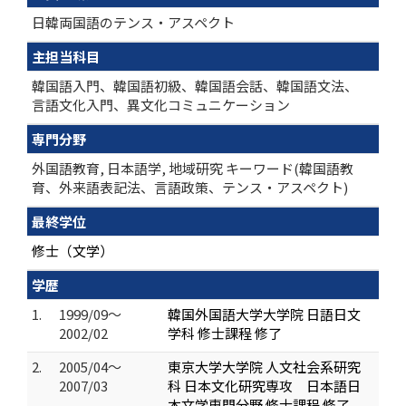
日韓両国語のテンス・アスペクト
主担当科目
韓国語入門、韓国語初級、韓国語会話、韓国語文法、
言語文化入門、異文化コミュニケーション
専門分野
外国語教育, 日本語学, 地域研究 キーワード(韓国語教
育、外来語表記法、言語政策、テンス・アスペクト)
最終学位
修士（文学）
学歴
1.
1999/09～
韓国外国語大学大学院 日語日文
2002/02
学科 修士課程 修了
2.
2005/04～
東京大学大学院 人文社会系研究
2007/03
科 日本文化研究専攻 日本語日
本文学専門分野 修士課程 修了