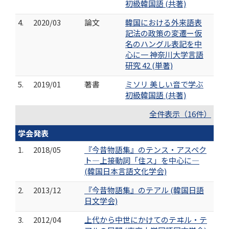
初級韓国語 (共著)
4.
2020/03
論文
韓国における外来語表
記法の政策の変遷ー仮
名のハングル表記を中
心に一 神奈川大学言語
研究 42 (単著)
5.
2019/01
著書
ミソリ 美しい音で学ぶ
初級韓国語 (共著)
全件表示（16件）
学会発表
1.
2018/05
『今昔物語集』のテンス・アスペク
ト―上接動詞「住ス」を中心に―
(韓国日本言語文化学会)
2.
2013/12
『今昔物語集』のテアル (韓国日語
日文学会)
3.
2012/04
上代から中世にかけてのテヰル・テ