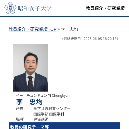
教員紹介・研究業績
教員紹介・研究業績TOP
> 李 忠均
（最終更新日 : 2026-06-05 18:20:19）
イー チュンギュン
YI Chungkyun
李 忠均
所属
全学共通教育センター
国際学部 国際学科
職種
専任講師
教員の研究テーマ等