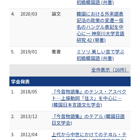
初級韓国語 (共著)
4.
2020/03
論文
韓国における外来語表
記法の政策の変遷ー仮
名のハングル表記を中
心に一 神奈川大学言語
研究 42 (単著)
5.
2019/01
著書
ミソリ 美しい音で学ぶ
初級韓国語 (共著)
全件表示（16件）
学会発表
1.
2018/05
『今昔物語集』のテンス・アスペク
ト―上接動詞「住ス」を中心に―
(韓国日本言語文化学会)
2.
2013/12
『今昔物語集』のテアル (韓国日語
日文学会)
3.
2012/04
上代から中世にかけてのテヰル・テ