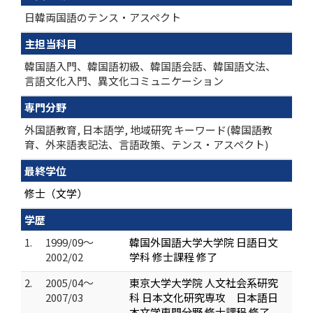
日韓両国語のテンス・アスペクト
主担当科目
韓国語入門、韓国語初級、韓国語会話、韓国語文法、
言語文化入門、異文化コミュニケーション
専門分野
外国語教育, 日本語学, 地域研究 キーワード(韓国語教
育、外来語表記法、言語政策、テンス・アスペクト)
最終学位
修士（文学）
学歴
1.
1999/09～
韓国外国語大学大学院 日語日文
2002/02
学科 修士課程 修了
2.
2005/04～
東京大学大学院 人文社会系研究
2007/03
科 日本文化研究専攻 日本語日
本文学専門分野 修士課程 修了