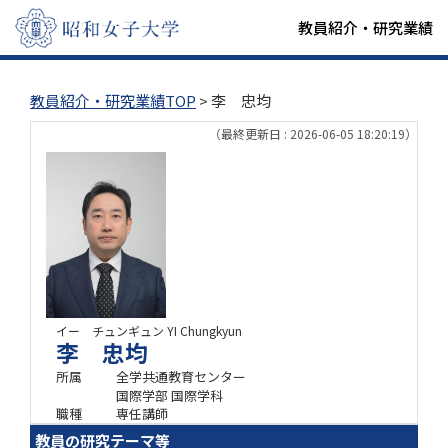
教員紹介・研究業績
教員紹介・研究業績TOP
> 李 忠均
（最終更新日 : 2026-06-05 18:20:19）
イー チュンギュン
YI Chungkyun
李 忠均
所属
全学共通教育センター
国際学部 国際学科
職種
専任講師
教員の研究テーマ等