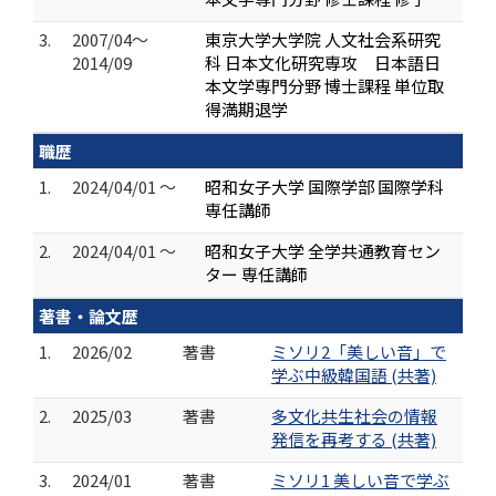
3.
2007/04～
東京大学大学院 人文社会系研究
2014/09
科 日本文化研究専攻 日本語日
本文学専門分野 博士課程 単位取
得満期退学
職歴
1.
2024/04/01 ～
昭和女子大学 国際学部 国際学科
専任講師
2.
2024/04/01 ～
昭和女子大学 全学共通教育セン
ター 専任講師
著書・論文歴
1.
2026/02
著書
ミソリ2「美しい音」で
学ぶ中級韓国語 (共著)
2.
2025/03
著書
多文化共生社会の情報
発信を再考する (共著)
3.
2024/01
著書
ミソリ1 美しい音で学ぶ