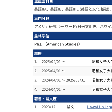
主担当科目
英語IIA、英語IB、英語IIIE (英語と文化 
専門分野
アメリカ研究 キーワード(日米文化史、ハワイ
最終学位
Ph.D.（American Studies）
職歴
1.
2025/04/01 ～
昭和女子大
2.
2025/04/01 ～
昭和女子大学
3.
2024/04/01 ～ 2025/03/31
昭和女子大
4.
2024/04/01 ～
昭和女子大
著書・論文歴
1.
2023/12
論文
Hawaiʻi in J