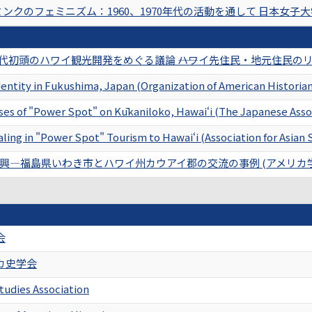
クのフェミニズム：1960、1970年代の活動を通して 日本女子大学大学
90 年代初頭のハワイ観光開発をめぐる議論 ――ハワイ先住民・地元住民
entity in Fukushima, Japan (Organization of American Historian
ses of "Power Spot" on Kūkaniloko, Hawaiʻi (The Japanese Asso
ng in "Power Spot" Tourism to Hawaiʻi (Association for Asian 
興―福島県いわき市とハワイ州カウアイ郡の交流の事例 (アメリカ学
会
カ史学会
tudies Association