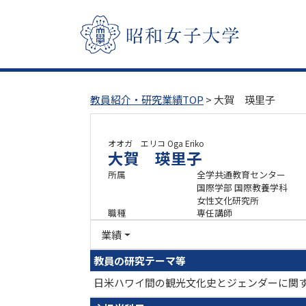
教員紹介・研究業績TOP
> 大賀 瑛里子
オオガ エリコ
Oga Eriko
大賀 瑛里子
所属
全学共通教育センター
国際学部 国際教養学科
女性文化研究所
職種
専任講師
業績
教員の研究テーマ等
日米ハワイ間の観光文化史とジェンダーに関