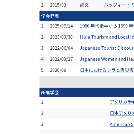
2.
2015/03
論文
パッツィー・ミン
学会発表
1.
2025/09/14
1980 年代後半から 19
2.
2023/03/30
Hula Tourism and Local Id
3.
2022/06/04
Japanese Tourist Discour
4.
2022/03/27
Japanese Women and Heali
5.
2020/09
日本におけるフラと震災復
所属学会
1.
アメリカ学
2.
日本アメリ
3.
American S