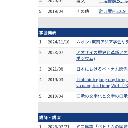
4.
2020/01
論文
「南部解放」以後
5.
2019/04
その他
辞典案内2019 
学会発表
1.
2024/11/10
ムオン (東南アジア学会
2.
2023/07
アオザイの歴史と⾰新アオ
ポジウム)
3.
2021/08
日本におけるベトナム関係
4.
2019/03
Tinh hinh giang day 
va nang luc tie
5.
2010/04
口承の文字化と文字の口承
講師・講演
1.
2026/02/21
ミニ解説「ベトナムの国際