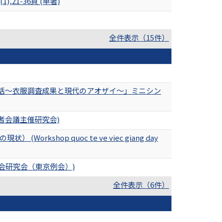
1-36頁 (単著)
全件表示（15件）
生活～衣服調査成果と現代のアオザイ～」ミニシン
者会議主催研究会)
） (Workshop quoc te ve viec giang day
会研究会（東京例会）)
全件表示（6件）