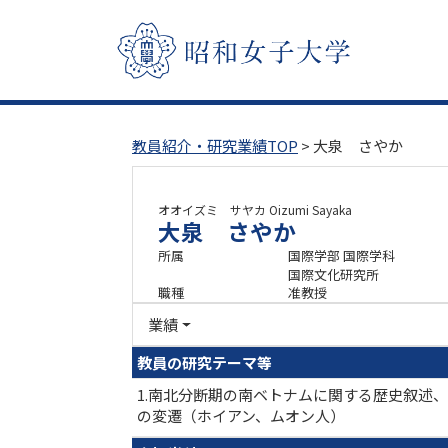
教員紹介・研究業績TOP
> 大泉 さやか
オオイズミ サヤカ
Oizumi Sayaka
大泉 さやか
所属
国際学部 国際学科
国際文化研究所
職種
准教授
業績
教員の研究テーマ等
1.南北分断期の南ベトナムに関する歴史叙述
の変遷（ホイアン、ムオン人）