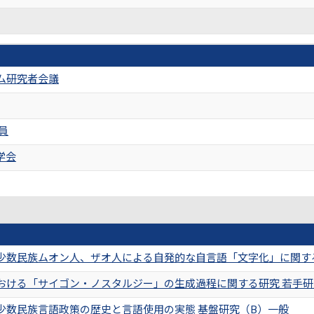
ム研究者会議
員
学会
少数民族ムオン人、ザオ人による自発的な自言語「文字化」に関す
おける「サイゴン・ノスタルジー」の生成過程に関する研究 若手研
少数民族言語政策の歴史と言語使用の実態 基盤研究（B）一般