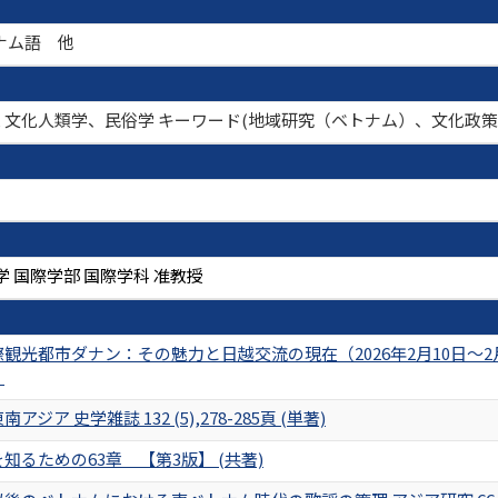
ナム語 他
, 文化人類学、民俗学 キーワード(地域研究（ベトナム）、文化政
 国際学部 国際学科 准教授
観光都市ダナン：その魅力と日越交流の現在（2026年2月10日～
）
ジア 史学雑誌 132 (5),278-285頁 (単著)
知るための63章 【第3版】 (共著)