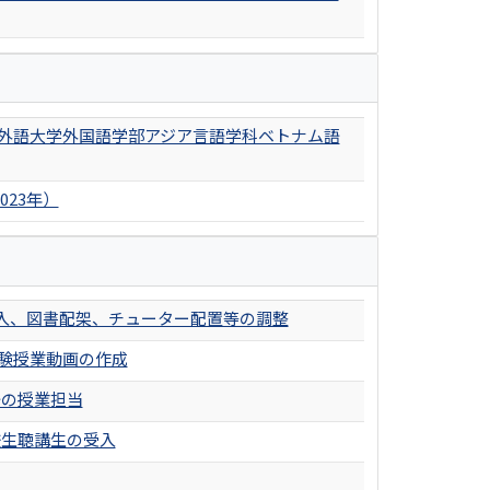
ng主編、神田外語大学外国語学部アジア言語学科ベトナム語
23年）
入、図書配架、チューター配置等の調整
験授業動画の作成
語の授業担当
校生聴講生の受入