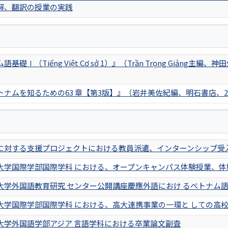
解、翻訳の授業の実践
語基礎Ⅰ（Tiếng Việt Cơ sở 1）』（Trần Trọng Giả
トナムを知るための63 章【第3版】』（岩井美佐紀編、明石書店、20
に対する支援プロジェクトにおける教員派遣、インターンシップ受
大学国際学部国際学科 における、オープンキャンパス体験授業、体
大学外国語教育研究 センター公開講座慶應外語におけ るベトナム
大学国際学部国際学科 における、高大連携事業の一環と しての高
大学外国語学部アジア 言語学科における卒業論文副査