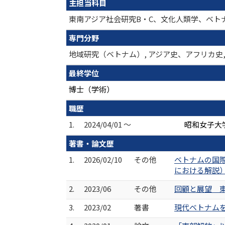
主担当科目
東南アジア社会研究B・C、文化人類学、ベト
専門分野
地域研究（ベトナム）, アジア史、アフリカ史
最終学位
博士（学術）
職歴
1.
2024/04/01 ～
昭和女子大学
著書・論文歴
1.
2026/02/10
その他
ベトナムの国際
における解説
2.
2023/06
その他
回顧と展望 東南ア
3.
2023/02
著書
現代ベトナムを