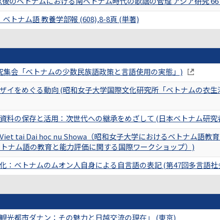
のベトナムにおける南ベトナム時代の歌謡の管理 アジア研究 66 (1),2
ベトナム語 教養学部報 (608),8-8頁 (単著)
研究集会「ベトナムの少数民族語政策と言語使用の実態」)
ザイをめぐる動向 (昭和女子大学国際文化研究所「ベトナムの衣
資料の保存と活用：次世代への継承をめざして (日本ベトナム研究
tieng Viet tai Dai hoc nu Showa（昭和女子大学におけるベトナム語教育の現状
ng Viet（ベトナム語の教育と能力評価に関する国際ワークショップ）)
化：ベトナムのムオン人自身による自言語の表記 (第47回多言語社
観光都市ダナン：その魅力と日越交流の現在」 (東京)