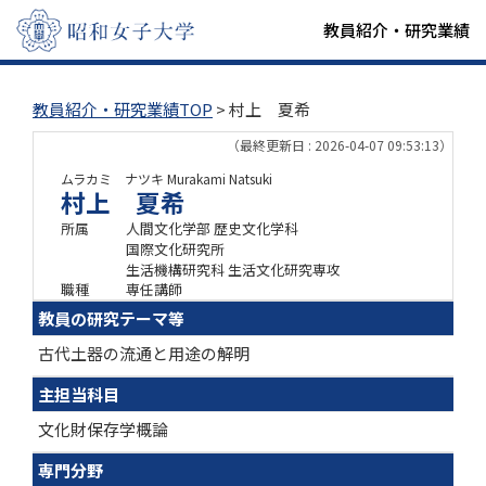
教員紹介・研究業績
教員紹介・研究業績TOP
> 村上 夏希
（最終更新日 : 2026-04-07 09:53:13）
ムラカミ ナツキ
Murakami Natsuki
村上 夏希
所属
人間文化学部 歴史文化学科
国際文化研究所
生活機構研究科 生活文化研究専攻
職種
専任講師
教員の研究テーマ等
古代土器の流通と用途の解明
主担当科目
文化財保存学概論
専門分野