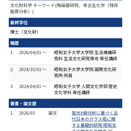
文化財科学 キーワード(陶磁器研究、考古生化学（残存
脂質分析）)
最終学位
博士（文化財）
職歴
1.
2026/04/01 ～
昭和女子大学大学院 生活機構研
究科 生活文化研究専攻 専任講師
2.
2024/10/01 ～
昭和女子大学大学院 国際文化研
究所 所員
3.
2024/04/01 ～
昭和女子大学 人間文化学部 歴史
文化学科 専任講師
著書・論文歴
1.
2026/03
論文
蛍光X線分析に基づく近
代日本のガラス瓶に関
する基礎的研究 昭和女