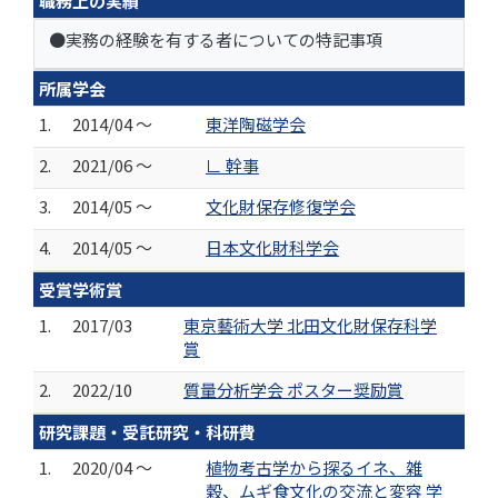
職務上の実績
●実務の経験を有する者についての特記事項
所属学会
1.
2014/04 ～
東洋陶磁学会
2.
2021/06 ～
∟ 幹事
3.
2014/05 ～
文化財保存修復学会
4.
2014/05 ～
日本文化財科学会
受賞学術賞
1.
2017/03
東京藝術大学 北田文化財保存科学
賞
2.
2022/10
質量分析学会 ポスター奨励賞
研究課題・受託研究・科研費
1.
2020/04 ～
植物考古学から探るイネ、雑
穀、ムギ食文化の交流と変容 学