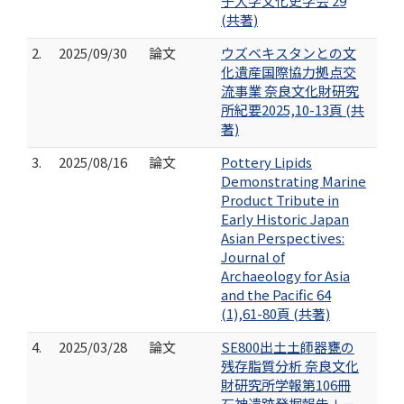
子大学文化史学会 29
(共著)
2.
2025/09/30
論文
ウズベキスタンとの文
化遺産国際協力拠点交
流事業 奈良文化財研究
所紀要2025,10-13頁 (共
著)
3.
2025/08/16
論文
Pottery Lipids
Demonstrating Marine
Product Tribute in
Early Historic Japan
Asian Perspectives:
Journal of
Archaeology for Asia
and the Pacific 64
(1),61-80頁 (共著)
4.
2025/03/28
論文
SE800出土土師器甕の
残存脂質分析 奈良文化
財研究所学報第106冊
石神遺跡発掘報告Ⅰ－