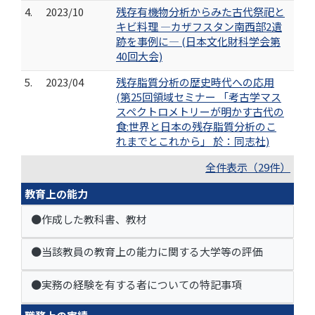
4.
2023/10
残存有機物分析からみた古代祭祀と
キビ料理 ―カザフスタン南西部2遺
跡を事例に― (日本文化財科学会第
40回大会)
5.
2023/04
残存脂質分析の歴史時代への応用
(第25回領域セミナー 「考古学マス
スペクトロメトリーが明かす古代の
食:世界と日本の残存脂質分析のこ
れまでとこれから」 於：同志社)
全件表示（29件）
教育上の能力
●作成した教科書、教材
●当該教員の教育上の能力に関する大学等の評価
●実務の経験を有する者についての特記事項