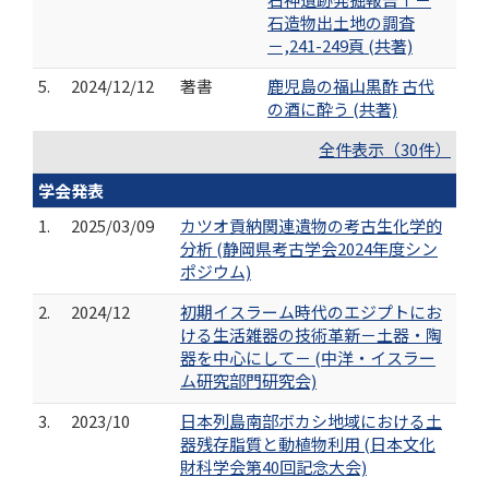
石造物出土地の調査
－,241-249頁 (共著)
5.
2024/12/12
著書
鹿児島の福山黒酢 古代
の酒に酔う (共著)
全件表示（30件）
学会発表
1.
2025/03/09
カツオ貢納関連遺物の考古生化学的
分析 (静岡県考古学会2024年度シン
ポジウム)
2.
2024/12
初期イスラーム時代のエジプトにお
ける生活雑器の技術革新－土器・陶
器を中心にして－ (中洋・イスラー
ム研究部門研究会)
3.
2023/10
日本列島南部ボカシ地域における土
器残存脂質と動植物利用 (日本文化
財科学会第40回記念大会)