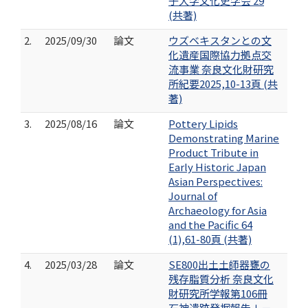
子大学文化史学会 29
(共著)
2.
2025/09/30
論文
ウズベキスタンとの文
化遺産国際協力拠点交
流事業 奈良文化財研究
所紀要2025,10-13頁 (共
著)
3.
2025/08/16
論文
Pottery Lipids
Demonstrating Marine
Product Tribute in
Early Historic Japan
Asian Perspectives:
Journal of
Archaeology for Asia
and the Pacific 64
(1),61-80頁 (共著)
4.
2025/03/28
論文
SE800出土土師器甕の
残存脂質分析 奈良文化
財研究所学報第106冊
石神遺跡発掘報告Ⅰ－