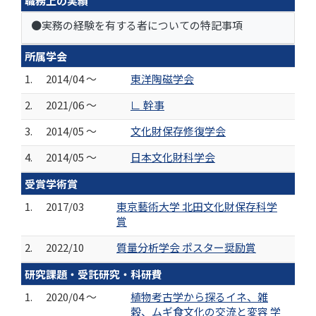
職務上の実績
●実務の経験を有する者についての特記事項
所属学会
1.
2014/04 ～
東洋陶磁学会
2.
2021/06 ～
∟ 幹事
3.
2014/05 ～
文化財保存修復学会
4.
2014/05 ～
日本文化財科学会
受賞学術賞
1.
2017/03
東京藝術大学 北田文化財保存科学
賞
2.
2022/10
質量分析学会 ポスター奨励賞
研究課題・受託研究・科研費
1.
2020/04 ～
植物考古学から探るイネ、雑
穀、ムギ食文化の交流と変容 学