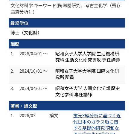
文化財科学 キーワード(陶磁器研究、考古生化学（残存
脂質分析）)
最終学位
博士（文化財）
職歴
1.
2026/04/01 ～
昭和女子大学大学院 生活機構研
究科 生活文化研究専攻 専任講師
2.
2024/10/01 ～
昭和女子大学大学院 国際文化研
究所 所員
3.
2024/04/01 ～
昭和女子大学 人間文化学部 歴史
文化学科 専任講師
著書・論文歴
1.
2026/03
論文
蛍光X線分析に基づく近
代日本のガラス瓶に関
する基礎的研究 昭和女