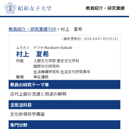
教員紹介・研究業績
教員紹介・研究業績TOP
> 村上 夏希
（最終更新日 : 2026-04-07 09:53:13）
ムラカミ ナツキ
Murakami Natsuki
村上 夏希
所属
人間文化学部 歴史文化学科
国際文化研究所
生活機構研究科 生活文化研究専攻
職種
専任講師
教員の研究テーマ等
古代土器の流通と用途の解明
主担当科目
文化財保存学概論
専門分野