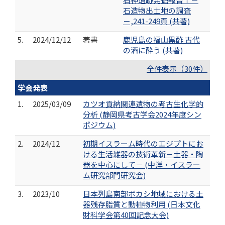
石造物出土地の調査
－,241-249頁 (共著)
5.
2024/12/12
著書
鹿児島の福山黒酢 古代
の酒に酔う (共著)
全件表示（30件）
学会発表
1.
2025/03/09
カツオ貢納関連遺物の考古生化学的
分析 (静岡県考古学会2024年度シン
ポジウム)
2.
2024/12
初期イスラーム時代のエジプトにお
ける生活雑器の技術革新－土器・陶
器を中心にして－ (中洋・イスラー
ム研究部門研究会)
3.
2023/10
日本列島南部ボカシ地域における土
器残存脂質と動植物利用 (日本文化
財科学会第40回記念大会)