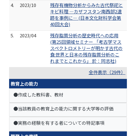
4.
2023/10
残存有機物分析からみた古代祭祀と
キビ料理 ―カザフスタン南西部2遺
跡を事例に― (日本文化財科学会第
40回大会)
5.
2023/04
残存脂質分析の歴史時代への応用
(第25回領域セミナー 「考古学マス
スペクトロメトリーが明かす古代の
食:世界と日本の残存脂質分析のこ
れまでとこれから」 於：同志社)
全件表示（29件）
教育上の能力
●作成した教科書、教材
●当該教員の教育上の能力に関する大学等の評価
●実務の経験を有する者についての特記事項