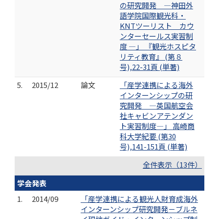
の研究開発 ―神田外
語学院国際観光科・
KNTツーリスト カウ
ンターセールス実習制
度 ―」 『観光ホスピタ
リティ教育』 (第８
号),22-31頁 (単著)
5.
2015/12
論文
「産学連携による海外
インターンシップの研
究開発 ―英国航空会
社キャビンアテンダン
ト実習制度―」 高崎商
科大学紀要 (第30
号),141-151頁 (単著)
全件表示（13件）
学会発表
1.
2014/09
「産学連携による観光人財育成海外
インターンシップ研究開発－ブルネ