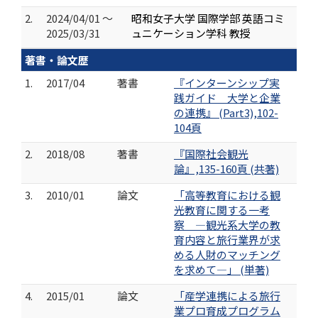
2.
2024/04/01 ～
昭和女子大学 国際学部 英語コミ
2025/03/31
ュニケーション学科 教授
著書・論文歴
1.
2017/04
著書
『インターンシップ実
践ガイド 大学と企業
の連携』 (Part3),102-
104頁
2.
2018/08
著書
『国際社会観光
論』,135-160頁 (共著)
3.
2010/01
論文
「高等教育における観
光教育に関する一考
察 ―観光系大学の教
育内容と旅行業界が求
める人財のマッチング
を求めて―」 (単著)
4.
2015/01
論文
「産学連携による旅行
業プロ育成プログラム