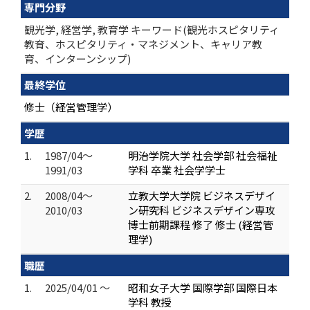
専門分野
観光学, 経営学, 教育学 キーワード(観光ホスピタリティ
教育、ホスピタリティ・マネジメント、キャリア教
育、インターンシップ)
最終学位
修士（経営管理学）
学歴
1.
1987/04～
明治学院大学 社会学部 社会福祉
1991/03
学科 卒業 社会学学士
2.
2008/04～
立教大学大学院 ビジネスデザイ
2010/03
ン研究科 ビジネスデザイン専攻
博士前期課程 修了 修士 (経営管
理学)
職歴
1.
2025/04/01 ～
昭和女子大学 国際学部 国際日本
学科 教授