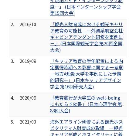
イ現地ガイド・インターンシップ制
度－」 (日本インターンシップ学会
第15回大会)
2.
2016/10
「観光人財育成における観光キャリ
ア教育の可能性 －外資系航空会社
キャビンアテンダント研修を事例に
－」 (日本国際観光学会 第20回全国
大会)
3.
2019/09
「キャリア教育の学年配置による内
定獲得時期への影響に関する一考察
－地方A短期大学を事例にした予備
的研究－」 (日本キャリアデザイン
学会 第16回研究大会)
4.
2020/09
「教育旅行が大学生の well-being
にもたらす効果」 (日本心理学会 第
83回大会)
5.
2021/03
海外エアライン研修による観光ホス
ピタリティ人財育成の取組 ―観光
キャリア形成とホスピタリティに着