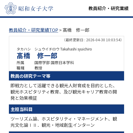
教員紹介・研究業績
教員紹介・研究業績TOP
> 髙橋 修一郎
（最終更新日 : 2026-04-30 10:03:54）
タカハシ シュウイチロウ
Takahashi syuichiro
髙橋 修一郎
所属
国際学部 国際日本学科
職種
教授
教員の研究テーマ等
即戦力として活躍できる観光人財育成を目的とした、
観光ホスピタリティ教育、及び観光キャリア教育の開
発と効果検証
主担当科目
ツーリズム論、ホスピタリティ・マネージメント、観
光文化論ⅠⅡ．観光・地域創生インターン