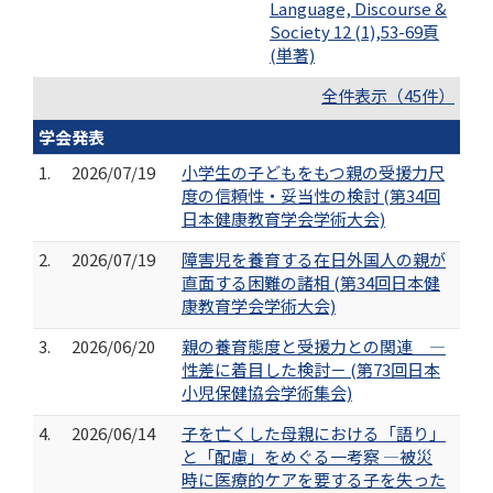
Language, Discourse &
Society 12 (1),53-69頁
(単著)
全件表示（45件）
学会発表
1.
2026/07/19
小学生の子どもをもつ親の受援力尺
度の信頼性・妥当性の検討 (第34回
日本健康教育学会学術大会)
2.
2026/07/19
障害児を養育する在日外国人の親が
直面する困難の諸相 (第34回日本健
康教育学会学術大会)
3.
2026/06/20
親の養育態度と受援力との関連 ―
性差に着目した検討－ (第73回日本
小児保健協会学術集会)
4.
2026/06/14
子を亡くした母親における「語り」
と「配慮」をめぐる一考察 ―被災
時に医療的ケアを要する子を失った