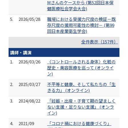
Mさんのケースから (第52回日本保
健医療社会学会大会)
5.
2026/05/28
職場における受援力尺度の検証－既
存尺度の援用可能性の検討－ (第99
回日本産業衛生学会)
全件表示（157件）
講師・講演
1.
2026/03/26
〈コントロールされる身体〉化粧の
歴史・美容医療を巡って (オンライ
ン)
2.
2025/03/27
不平等と健康、そして私たちの「生
きる力」 (オンライン)
3.
2024/08/22
「妊娠・出産・子育て期の望ましく
ない支援・足りない支援」 (オンラ
イン)
4.
2021/09
「コロナ禍における健康づくり」