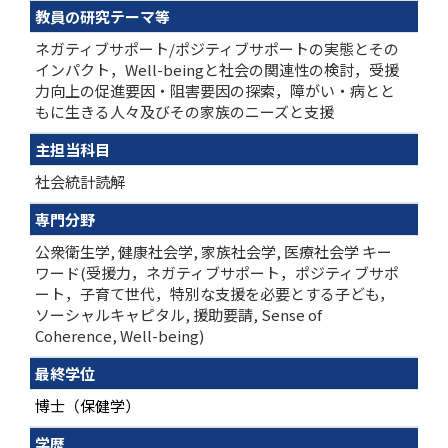
教員の研究テーマ等
ネガティブサポート/ポジティブサポートの実態とその
インパクト，Well-beingと社会の関連性の検討，受援
力向上の促進要因・阻害要因の探索，障がい・病とと
もに生きる人々及びその家族のニーズと支援
主担当科目
社会統計読解
専門分野
公衆衛生学, 健康社会学, 家族社会学, 医療社会学 キー
ワード(受援力，ネガティブサポート，ポジティブサポ
ート，子育て世代，特別な支援を必要とする子ども，
ソーシャルキャピタル, 援助要請, Sense of
Coherence, Well-being)
最終学位
博士（保健学）
学歴