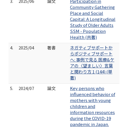
3.
2025/06
論文
Participation in
Community Gathering
Place and Social
Capital: A Longitudinal
Study of Older Adults
SSM - Population
Health (共著)
4.
2025/04
著書
ネガティブサポートか
らポジティブサポート
へ: 事例で見る 医療&ケ
アの〈望ましい〉言葉
と関わり方 1 (144) (単
著)
5.
2024/07
論文
Key persons who
influenced behavior of
mothers with young
children and
information resources
during the COVID-19
pandemic in Japan.