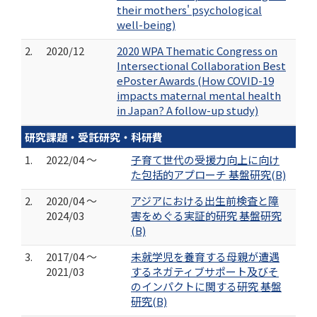
their mothers' psychological
well-being)
2.
2020/12
2020 WPA Thematic Congress on
Intersectional Collaboration Best
ePoster Awards (How COVID-19
impacts maternal mental health
in Japan? A follow-up study)
研究課題・受託研究・科研費
1.
2022/04 ～
子育て世代の受援力向上に向け
た包括的アプローチ 基盤研究(B)
2.
2020/04 ～
アジアにおける出生前検査と障
2024/03
害をめぐる実証的研究 基盤研究
(B)
3.
2017/04 ～
未就学児を養育する母親が遭遇
2021/03
するネガティブサポート及びそ
のインパクトに関する研究 基盤
研究(B)