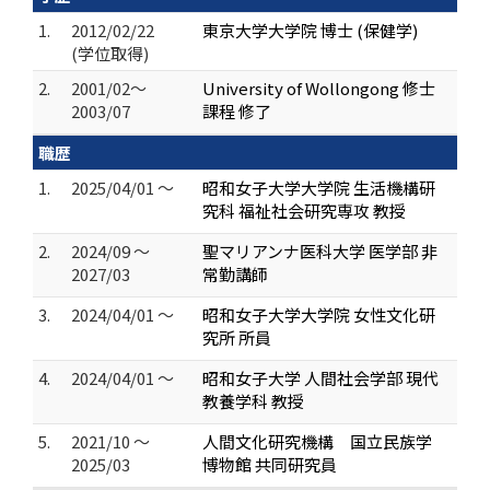
1.
2012/02/22
東京大学大学院 博士 (保健学)
(学位取得)
2.
2001/02～
University of Wollongong 修士
2003/07
課程 修了
職歴
1.
2025/04/01 ～
昭和女子大学大学院 生活機構研
究科 福祉社会研究専攻 教授
2.
2024/09 ～
聖マリアンナ医科大学 医学部 非
2027/03
常勤講師
3.
2024/04/01 ～
昭和女子大学大学院 女性文化研
究所 所員
4.
2024/04/01 ～
昭和女子大学 人間社会学部 現代
教養学科 教授
5.
2021/10 ～
人間文化研究機構 国立民族学
2025/03
博物館 共同研究員