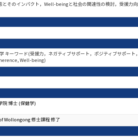
とそのインパクト，Well-beingと社会の関連性の検討，受援
療社会学 キーワード(受援力，ネガティブサポート，ポジティブサポ
nce, Well-being)
院 博士 (保健学)
y of Wollongong 修士課程 修了