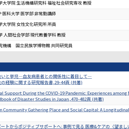
学大学院 生活機構研究科 福祉社会研究専攻 教授
ナ医科大学 医学部 非常勤講師
学大学院 女性文化研究所 所員
 人間社会学部 現代教養学科 教授
究機構 国立民族学博物館 共同研究員
会いと挙児―血友病患者との関係性に着目して―
経験に関する研究報告書,29-44頁 (共著)
al Support During the COVID-19 Pandemic: Experiences among Mo
dbook of Disaster Studies in Japan.,470-482頁 (共著)
in Community Gathering Place and Social Capital: A Longitudina
ートからポジティブサポートへ: 事例で見る 医療&ケアの〈望ましい〉言葉