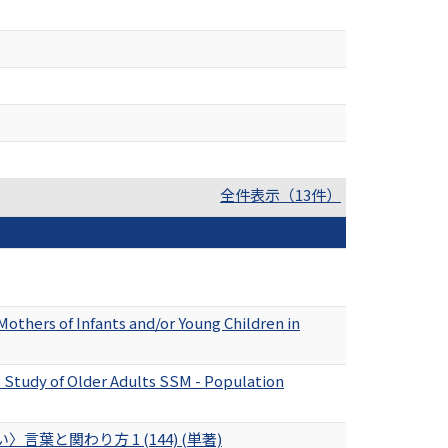
全件表示（13件）
thers of Infants and/or Young Children in
l Study of Older Adults SSM - Population
と関わり方 1 (144) (単著)