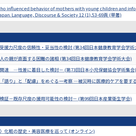
ho influenced behavior of mothers with young children and inf
apan. Language, Discourse & Society 12 (1),53-69頁 (単著)
受援力尺度の信頼性・妥当性の検討 (第34回日本健康教育学会学術
人の親が直面する困難の諸相 (第34回日本健康教育学会学術大会)
関連 ―性差に着目した検討－ (第73回日本小児保健協会学術集会
「語り」と「配慮」をめぐる一考察 ―被災時に医療的ケアを要する子
検証－既存尺度の援用可能性の検討－ (第99回日本産業衛生学会)
〉化粧の歴史・美容医療を巡って (オンライン)