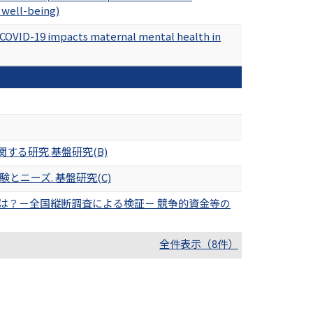
l well-being)
 COVID-19 impacts maternal mental health in
る研究 基盤研究(B)
ニーズ. 基盤研究(C)
は？－全国縦断調査による検証－ 競争的資金等の
全件表示（8件）