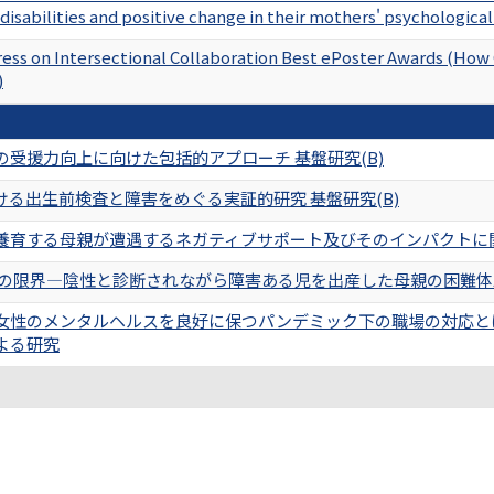
 disabilities and positive change in their mothers' psychologica
ss on Intersectional Collaboration Best ePoster Awards (How
)
の受援力向上に向けた包括的アプローチ 基盤研究(B)
ける出生前検査と障害をめぐる実証的研究 基盤研究(B)
養育する母親が遭遇するネガティブサポート及びそのインパクトに関す
断の限界―陰性と診断されながら障害ある児を出産した母親の困難体験と
女性のメンタルヘルスを良好に保つパンデミック下の職場の対応と
よる研究