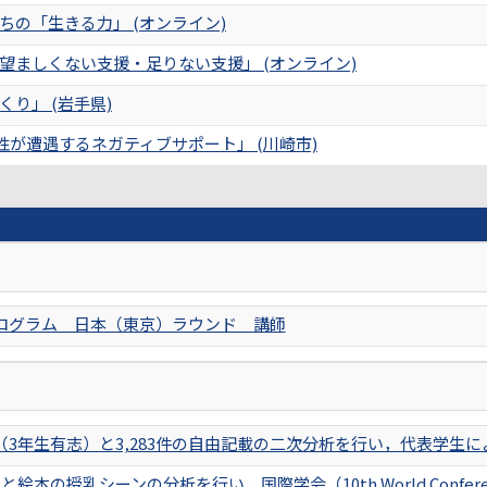
の「生きる力」 (オンライン)
望ましくない支援・足りない支援」 (オンライン)
り」 (岩手県)
性が遭遇するネガティブサポート」 (川崎市)
ログラム 日本（東京）ラウンド 講師
（3年生有志）と3,283件の自由記載の二次分析を行い，代表学生
絵本の授乳シーンの分析を行い，国際学会（10th World Conference o