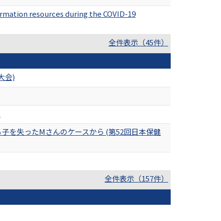
ormation resources during the COVID-19
全件表示（45件）
大会)
)
を失ったMさんのケースから (第52回日本保健
全件表示（157件）