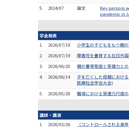
5.
2024/07
論文
Key persons w
pandemic in J
学会発表
1.
2026/07/19
小学生の子どもをもつ親の
2.
2026/07/19
障害児を養育する在日外国
3.
2026/06/20
親の養育態度と受援力との
4.
2026/06/14
子を亡くした母親における
医療社会学会大会)
5.
2026/05/28
職場における受援力尺度の
講師・講演
1.
2026/03/26
〈コントロールされる身体