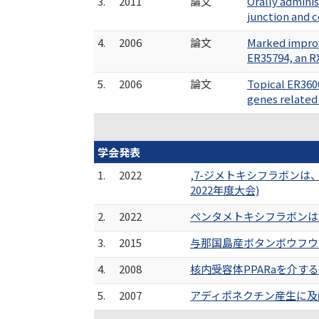
3.
2011
論文
Orally admini
junction and 
4.
2006
論文
Marked improv
ER35794, an R
5.
2006
論文
Topical ER3600
genes related
学会発表
1.
2022
,7-ジメトキシフラボンは
2022年度大会)
2.
2022
ペンタメトキシフラボンは
3.
2015
与那国島産ボタンボウフウの
4.
2008
核内受容体PPARaを介す
5.
2007
アディポネクチン産生に及ぼ