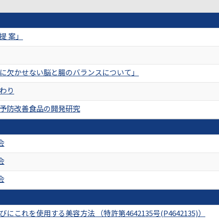
提 案」
に欠かせない脳と腸のバランスについて」
わり
予防改善食品の開発研究
会
会
会
これを使用する美容方法 （特許第4642135号(P4642135)）