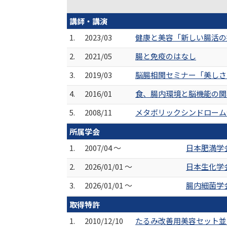
講師・講演
1.
2023/03
健康と美容「新しい腸活の
2.
2021/05
腸と免疫のはなし
3.
2019/03
脳腸相関セミナー「美しさ
4.
2016/01
食、腸内環境と脳機能の関
5.
2008/11
メタボリックシンドローム
所属学会
1.
2007/04 ～
日本肥満学
2.
2026/01/01 ～
日本生化学
3.
2026/01/01 ～
腸内細菌学
取得特許
1.
2010/12/10
たるみ改善用美容セット並びに