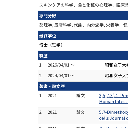
スキンケアの科学、食と化粧の心理学、臨床
専門分野
薬理学, 皮膚科学, 代謝、内分泌学, 栄養学、
最終学位
博士（理学）
職歴
1.
2026/04/01 ～
昭和女子大
2.
2024/04/01 ～
昭和女子大
著書・論文歴
1.
2021
論文
3,5,7,3',4'-P
Human Intesti
2.
2021
論文
5,7-Dimethoxy
cells Journal