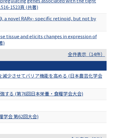
upregulating genes associated with the tight
),1516-1523頁 (共著)
a novel RARγ- specific retinoid, but not by
e tissue and elicits changes in expression of
共著)
全件表示（14件）
2を減少させてバリア機能を高める (日本農芸化学会
る (第76回日本栄養・食糧学会大会)
学会 第62回大会)