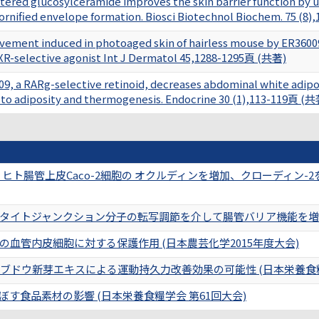
stered glucosylceramide improves the skin barrier function by 
cornified envelope formation. Biosci Biotechnol Biochem. 75 (8
ement induced in photoaged skin of hairless mouse by ER36009, 
XR-selective agonist Int J Dermatol 45,1288-1295頁 (共著)
9, a RARg-selective retinoid, decreases abdominal white adipos
 to adiposity and thermogenesis. Endocrine 30 (1),113-119頁 (
、ヒト腸管上皮Caco-2細胞の オクルディンを増加、クローディン-
タイトジャンクション分子の転写調節を介して腸管バリア機能を増強す
血管内皮細胞に対する保護作用 (日本農芸化学2015年度大会)
るブドウ新芽エキスによる運動持久力改善効果の可能性 (日本栄養食糧
す食品素材の影響 (日本栄養食糧学会 第61回大会)