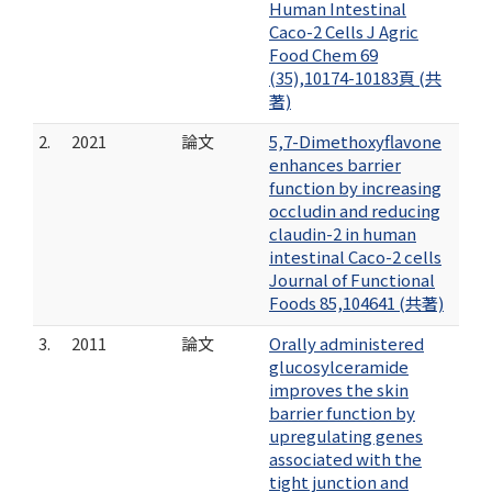
Human Intestinal
Caco-2 Cells J Agric
Food Chem 69
(35),10174-10183頁 (共
著)
2.
2021
論文
5,7-Dimethoxyflavone
enhances barrier
function by increasing
occludin and reducing
claudin-2 in human
intestinal Caco-2 cells
Journal of Functional
Foods 85,104641 (共著)
3.
2011
論文
Orally administered
glucosylceramide
improves the skin
barrier function by
upregulating genes
associated with the
tight junction and