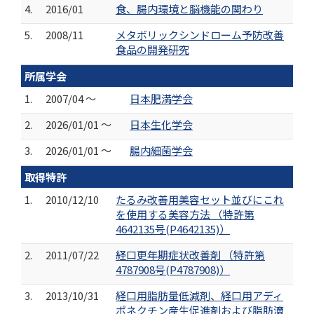
4.
2016/01
食、腸内環境と脳機能の関わり
5.
2008/11
メタボリックシンドローム予防改善
食品の開発研究
所属学会
1.
2007/04 ～
日本肥満学会
2.
2026/01/01 ～
日本生化学会
3.
2026/01/01 ～
腸内細菌学会
取得特許
1.
2010/12/10
たるみ改善用美容セット並びにこれ
を使用する美容方法 （特許第
4642135号(P4642135)）
2.
2011/07/22
経口更年期症状改善剤 （特許第
4787908号(P4787908)）
3.
2013/10/31
経口用脂肪量低減剤、経口用アディ
ポネクチン産生促進剤および脂肪滴