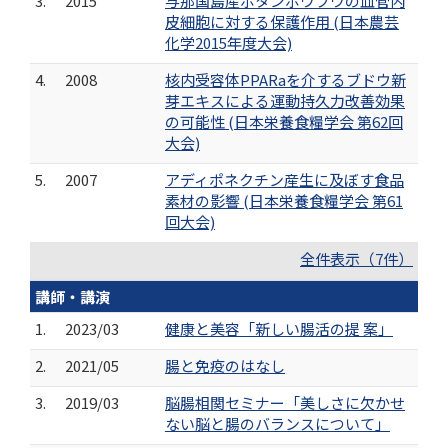
3.
2015
与那国島産ボタンボウフウの血管内
皮細胞に対する保護作用 (日本農芸
化学2015年度大会)
4.
2008
核内受容体PPARaを介するブドウ新
芽エキスによる運動持久力改善効果
の可能性 (日本栄養食糧学会 第62回
大会)
5.
2007
アディポネクチン産生に及ぼす食品
素材の影響 (日本栄養食糧学会 第61
回大会)
全件表示（7件）
講師・講演
1.
2023/03
健康と美容「新しい腸活の提 案」
2.
2021/05
腸と免疫のはなし
3.
2019/03
脳腸相関セミナー「美しさに欠かせ
ない脳と腸のバランスについて」