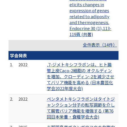
elicits changes in
expression of genes
related to adiposity
and thermogenesis.
Endocrine 30 (1),113-
119頁 (共著)
全件表示（14件）
学会発表
1.
2022
,7-ジメトキシフラボンは、ヒト腸
管上皮Caco-2細胞の オクルディン
を増加、クローディン-2を減少させ
てバリア機能を高める (日本農芸化
学会2022年度大会)
2.
2022
ペンタメトキシフラボンはタイトジ
ャンクション分子の転写調節を介し
て腸管バリア機能を増強する (第76
回日本栄養・食糧学会大会)