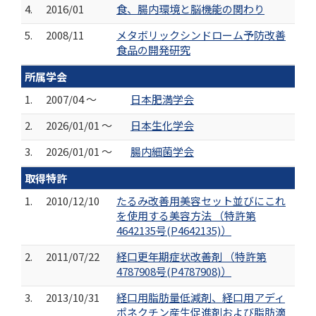
4.
2016/01
食、腸内環境と脳機能の関わり
5.
2008/11
メタボリックシンドローム予防改善
食品の開発研究
所属学会
1.
2007/04 ～
日本肥満学会
2.
2026/01/01 ～
日本生化学会
3.
2026/01/01 ～
腸内細菌学会
取得特許
1.
2010/12/10
たるみ改善用美容セット並びにこれ
を使用する美容方法 （特許第
4642135号(P4642135)）
2.
2011/07/22
経口更年期症状改善剤 （特許第
4787908号(P4787908)）
3.
2013/10/31
経口用脂肪量低減剤、経口用アディ
ポネクチン産生促進剤および脂肪滴