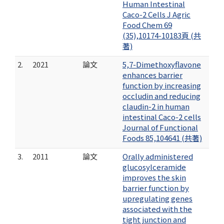
Human Intestinal
Caco-2 Cells J Agric
Food Chem 69
(35),10174-10183頁 (共
著)
2.
2021
論文
5,7-Dimethoxyflavone
enhances barrier
function by increasing
occludin and reducing
claudin-2 in human
intestinal Caco-2 cells
Journal of Functional
Foods 85,104641 (共著)
3.
2011
論文
Orally administered
glucosylceramide
improves the skin
barrier function by
upregulating genes
associated with the
tight junction and