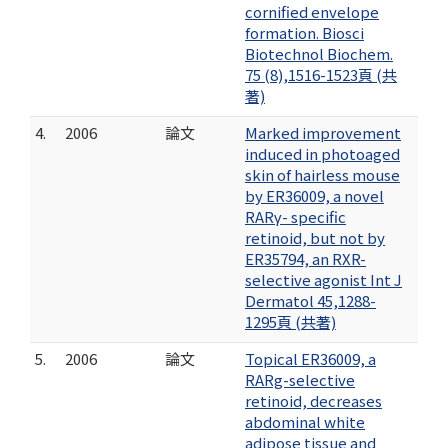
cornified envelope
formation. Biosci
Biotechnol Biochem.
75 (8),1516-1523頁 (共
著)
4.
2006
論文
Marked improvement
induced in photoaged
skin of hairless mouse
by ER36009, a novel
RARγ- specific
retinoid, but not by
ER35794, an RXR-
selective agonist Int J
Dermatol 45,1288-
1295頁 (共著)
5.
2006
論文
Topical ER36009, a
RARg-selective
retinoid, decreases
abdominal white
adipose tissue and