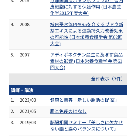
3.
2015
与那国島産ボタンボウフウの血管内
皮細胞に対する保護作用 (日本農芸
化学2015年度大会)
4.
2008
核内受容体PPARaを介するブドウ新
芽エキスによる運動持久力改善効果
の可能性 (日本栄養食糧学会 第62回
大会)
5.
2007
アディポネクチン産生に及ぼす食品
素材の影響 (日本栄養食糧学会 第61
回大会)
全件表示（7件）
講師・講演
1.
2023/03
健康と美容「新しい腸活の提 案」
2.
2021/05
腸と免疫のはなし
3.
2019/03
脳腸相関セミナー「美しさに欠かせ
ない脳と腸のバランスについて」