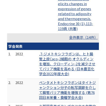
elicits changes in
expression of genes
related to adiposity
and thermogenesis.
Endocrine 30 (1),113-
119頁 (共著)
全件表示（14件）
学会発表
1.
2022
,7-ジメトキシフラボンは、ヒト腸
管上皮Caco-2細胞の オクルディン
を増加、クローディン-2を減少させ
てバリア機能を高める (日本農芸化
学会2022年度大会)
2.
2022
ペンタメトキシフラボンはタイトジ
ャンクション分子の転写調節を介し
て腸管バリア機能を増強する (第76
回日本栄養・食糧学会大会)