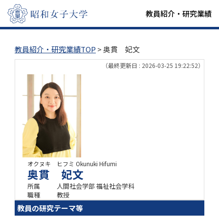
教員紹介・研究業績
教員紹介・研究業績TOP
> 奥貫 妃文
（最終更新日 : 2026-03-25 19:22:52）
オクヌキ ヒフミ
Okunuki Hifumi
奥貫 妃文
所属
人間社会学部 福祉社会学科
職種
教授
教員の研究テーマ等