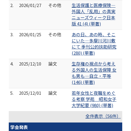
2.
2026/01/27
その他
生活保護と医療保険―
外国人「乱用」の真実
ニューズウィーク日本
版 41 (4) (単著)
3.
2026/01/25
その他
あの日、あの時、そこ
にいた―多摩川河川敷
にて 季刊公的扶助研究
(280) (単著)
4.
2025/12/10
論文
生存権の視点から考え
る外国人の生活保障 女
も男も―自立・平等
(146) (単著)
5.
2025/12/01
論文
若年女性と夜職をめぐ
る考察 学苑 昭和女子
大学紀要 (980) (単著)
全件表示（56件）
学会発表