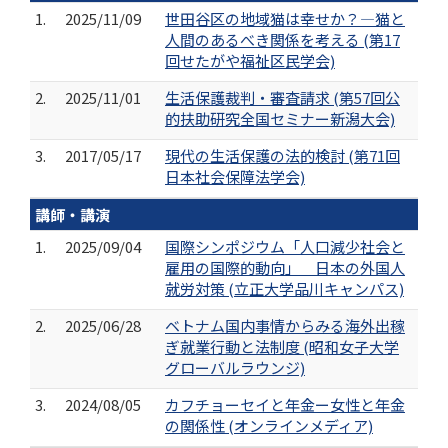
1.
2025/11/09
世田谷区の地域猫は幸せか？―猫と
人間のあるべき関係を考える (第17
回せたがや福祉区民学会)
2.
2025/11/01
生活保護裁判・審査請求 (第57回公
的扶助研究全国セミナー新潟大会)
3.
2017/05/17
現代の生活保護の法的検討 (第71回
日本社会保障法学会)
講師・講演
1.
2025/09/04
国際シンポジウム「人口減少社会と
雇用の国際的動向」 日本の外国人
就労対策 (立正大学品川キャンパス)
2.
2025/06/28
ベトナム国内事情からみる海外出稼
ぎ就業行動と法制度 (昭和女子大学
グローバルラウンジ)
3.
2024/08/05
カフチョーセイと年金ー女性と年金
の関係性 (オンラインメディア)