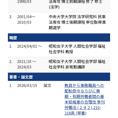
1999/03
法専攻 博士前期課程 修了 修士
(法学)
3.
2001/04～
中央大学大学院 法学研究科 民事
2010/03
法専攻 博士後期課程 単位取得満
期退学
職歴
1.
2024/04/01 ～
昭和女子大学 人間社会学部 福祉
社会学科 教授
2.
2021/10 ～
昭和女子大学 人間社会学部 福祉
2024/03
社会学科 非常勤講師
著書・論文歴
1.
2026/03/15
論文
教員から事務職員への
配転命令ならびに無
期・有期労働者間の基
本給格差の合理性 季刊
労働法 (２９２),210-
218頁 (単著)