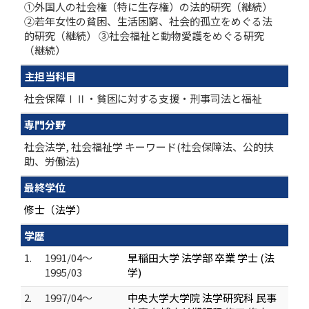
①外国人の社会権（特に生存権）の法的研究（継続）
②若年女性の貧困、生活困窮、社会的孤立をめぐる法
的研究（継続） ③社会福祉と動物愛護をめぐる研究
（継続）
主担当科目
社会保障ⅠⅡ・貧困に対する支援・刑事司法と福祉
専門分野
社会法学, 社会福祉学 キーワード(社会保障法、公的扶
助、労働法)
最終学位
修士（法学）
学歴
1.
1991/04～
早稲田大学 法学部 卒業 学士 (法
1995/03
学)
2.
1997/04～
中央大学大学院 法学研究科 民事