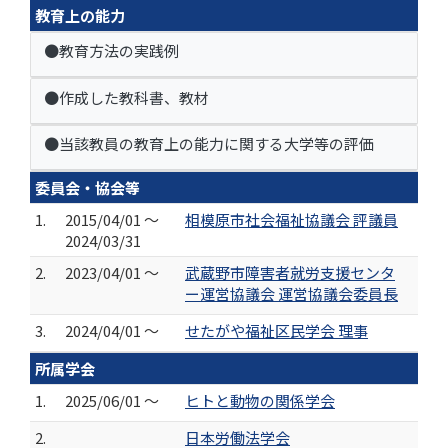
教育上の能力
●教育方法の実践例
●作成した教科書、教材
●当該教員の教育上の能力に関する大学等の評価
委員会・協会等
1.
2015/04/01 ～
相模原市社会福祉協議会 評議員
2024/03/31
2.
2023/04/01 ～
武蔵野市障害者就労支援センタ
ー運営協議会 運営協議会委員長
3.
2024/04/01 ～
せたがや福祉区民学会 理事
所属学会
1.
2025/06/01 ～
ヒトと動物の関係学会
2.
日本労働法学会