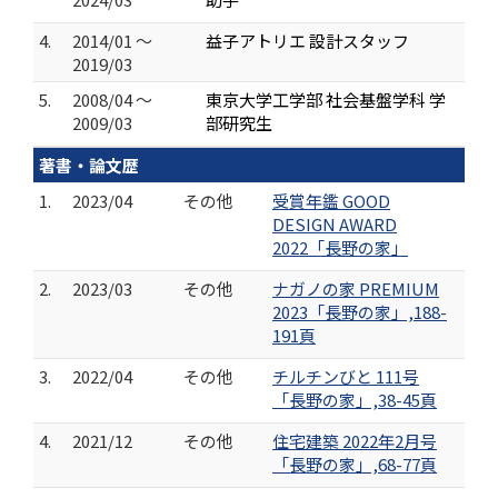
4.
2014/01 ～
益子アトリエ 設計スタッフ
2019/03
5.
2008/04 ～
東京大学工学部 社会基盤学科 学
2009/03
部研究生
著書・論文歴
1.
2023/04
その他
受賞年鑑 GOOD
DESIGN AWARD
2022「長野の家」
2.
2023/03
その他
ナガノの家 PREMIUM
2023「長野の家」,188-
191頁
3.
2022/04
その他
チルチンびと 111号
「長野の家」,38-45頁
4.
2021/12
その他
住宅建築 2022年2月号
「長野の家」,68-77頁