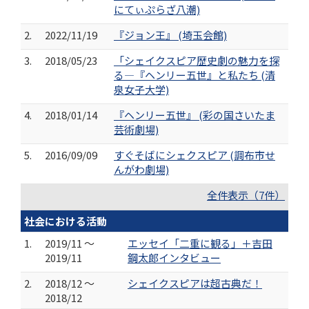
にてぃぷらざ八潮)
2.
2022/11/19
『ジョン王』 (埼玉会館)
3.
2018/05/23
「シェイクスピア歴史劇の魅力を探
る―『ヘンリー五世』と私たち (清
泉女子大学)
4.
2018/01/14
『ヘンリー五世』 (彩の国さいたま
芸術劇場)
5.
2016/09/09
すぐそばにシェクスピア (調布市せ
んがわ劇場)
全件表示（7件）
社会における活動
1.
2019/11 ～
エッセイ「二重に観る」＋吉田
2019/11
鋼太郎インタビュー
2.
2018/12 ～
シェイクスピアは超古典だ！
2018/12