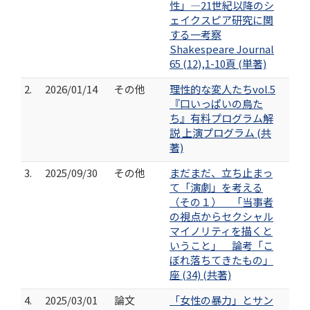
性」―21世紀以降のシ
ェイクスピア研究に関
する一考察
Shakespeare Journal
65 (12),1-10頁 (単著)
2.
2026/01/14
その他
理性的な変人たちvol.5
『口いっぱいの鳥た
ち』有料プログラム解
説 上演プログラム (共
著)
3.
2025/09/30
その他
まだまだ、立ち止まっ
て「演劇」を考える
（その１） 「当事者
の視点からセクシャル
マイノリティを描くと
いうこと」 論考「こ
ぼれ落ちてきたもの」
座 (34) (共著)
4.
2025/03/01
論文
「女性の暴力」とサン