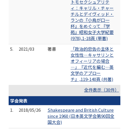
トモセクシュアリテ
ィ：キャリル・チャー
チルとデイヴィッド・
ランの『小鳥が口一
杯』をめぐって 『学
苑』昭和女子大学紀要
(978),1-18頁 (単著)
5.
2021/03
著書
「政治的忠告の主体と
女性性―キャサリンと
オフィーリアの場合
―」『近代を編む―英
文学のアプロー
チ』,119-140頁 (共著)
全件表示（30件）
学会発表
1.
2018/05/26
Shakespeare and British Culture
since 1960 (日本英文学会第90回全
国大会)