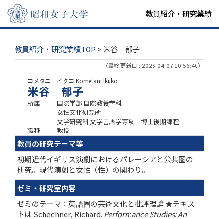
教員紹介・研究業績
教員紹介・研究業績TOP
> 米谷 郁子
（最終更新日 : 2026-04-07 10:56:40）
コメタニ イクコ
Kometani Ikuko
米谷 郁子
所属
国際学部 国際教養学科
女性文化研究所
文学研究科 文学言語学専攻 博士後期課程
職種
教授
教員の研究テーマ等
初期近代イギリス演劇におけるパレーシアと公共圏の
研究。現代演劇と女性（性）の関わり。
ゼミ・研究室内容
ゼミのテーマ：英語圏の芸術文化と批評理論 ★テキス
トは Schechner, Richard.
Performance Studies: An