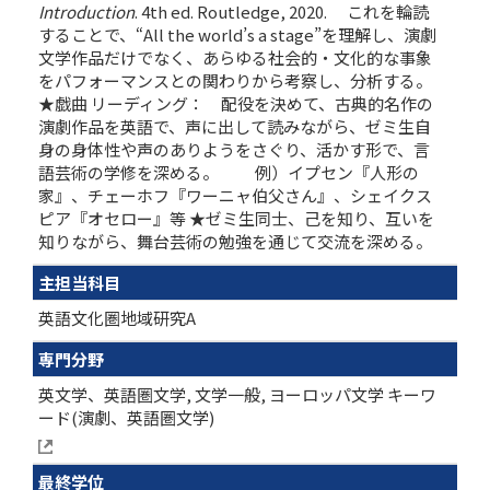
Introduction
. 4th ed. Routledge, 2020. これを輪読
することで、“All the world’s a stage”を理解し、演劇
文学作品だけでなく、あらゆる社会的・文化的な事象
をパフォーマンスとの関わりから考察し、分析する。
★戯曲 リーディング： 配役を決めて、古典的名作の
演劇作品を英語で、声に出して読みながら、ゼミ生自
身の身体性や声のありようをさぐり、活かす形で、言
語芸術の学修を深める。 例）イプセン『人形の
家』、チェーホフ『ワーニャ伯父さん』、シェイクス
ピア『オセロー』等 ★ゼミ生同士、己を知り、互いを
知りながら、舞台芸術の勉強を通じて交流を深める。
主担当科目
英語文化圏地域研究A
専門分野
英文学、英語圏文学, 文学一般, ヨーロッパ文学 キーワ
ード(演劇、英語圏文学)
最終学位